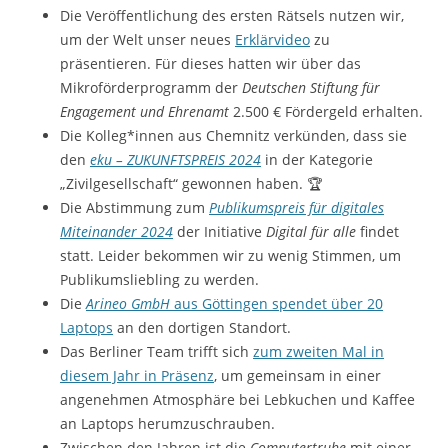
Die Veröffentlichung des ersten Rätsels nutzen wir,
um der Welt unser neues
Erklärvideo
zu
präsentieren. Für dieses hatten wir über das
Mikroförderprogramm der
Deutschen Stiftung für
Engagement und Ehrenamt
2.500 € Fördergeld erhalten.
Die Kolleg*innen aus Chemnitz verkünden, dass sie
den
eku – ZUKUNFTSPREIS 2024
in der Kategorie
„Zivilgesellschaft“ gewonnen haben. 🏆
Die Abstimmung zum
Publikumspreis für digitales
Miteinander 2024
der Initiative
Digital für alle
findet
statt. Leider bekommen wir zu wenig Stimmen, um
Publikumsliebling zu werden.
Die
Arineo GmbH
aus Göttingen spendet über 20
Laptops
an den dortigen Standort.
Das Berliner Team trifft sich
zum zweiten Mal in
diesem Jahr in Präsenz
, um gemeinsam in einer
angenehmen Atmosphäre bei Lebkuchen und Kaffee
an Laptops herumzuschrauben.
Zwischen den Jahren ist die
Computertruhe
mit einer