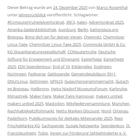
Dieser Beitrag wurde am
24. Dezember 2025
von
Marco Rosenthal
unter
Jahresrückblick
veröffentlicht. Schlagwörter:
#ComputertruheAdventsrätsel
,
39C3
,
Aalen
,
Adventsrätsel 2025
,
Amerika-Gedenkbibliothek
,
Augsburg
,
Berlin
,
betterplace.org
,
Breisgau
,
Bring dich ein für deinen Verein
,
Chemnitz
,
Chemnitzer
Linux-Tage
,
Chemnitzer Linux-Tage 2025
,
Commoda GmbH & Co.
KG Steuerberatungsgesellschaft
,
CONputertruhe
,
Deutsche
Stiftung für Engagement und Ehrenamt
,
Easterhegg
,
Easterhegg
2025
,
EDV-Spendentour
,
End of 10
,
Erklärvideo
,
Esslingen-
Nürtingen
,
Fediverse
,
Geldspende
,
Gemeindejubiläum 50+1
,
GNU/Linux
,
Göttingen
,
GPN23
,
Gulaschprogrammiernacht
,
Gutach
im Breisgau
,
Heilbronn
,
Heinz Nixdorf MuseumsForum
,
Karlsruhe
,
Klimastreik
,
Maker Faire
,
Maker Faire Hannover
,
makers united
,
makers united 2025
,
Mastodon
,
Mitgliederversammlung
,
München
,
Nachhaltigkeitsflohmarkt
,
Netto Marken-Discount
,
Nord
,
Ortenau
,
Paderborn
,
Publikumspreis für digitales Miteinander 2025
,
Rees
FrischeMärkte KG
,
Sachspende
,
Soziale Netzwerke
,
Spendenbox
,
St.
Franziskusheim
,
Tübix
,
Verein zur Förderung Sehbehinderter e. V.