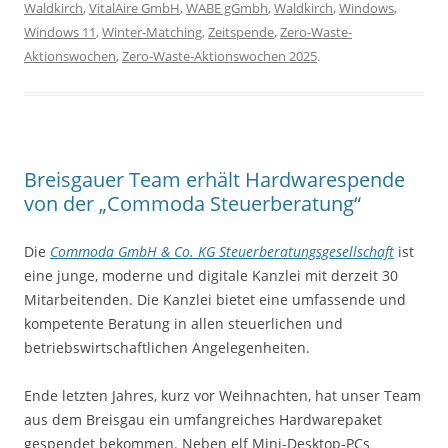
Waldkirch
,
VitalAire GmbH
,
WABE gGmbh
,
Waldkirch
,
Windows
,
Windows 11
,
Winter-Matching
,
Zeitspende
,
Zero-Waste-
Aktionswochen
,
Zero-Waste-Aktionswochen 2025
.
Breisgauer Team erhält Hardwarespende
von der „Commoda Steuerberatung“
Die
Commoda GmbH & Co. KG Steuerberatungsgesellschaft
ist
eine junge, moderne und digitale Kanzlei mit derzeit 30
Mitarbeitenden. Die Kanzlei bietet eine umfassende und
kompetente Beratung in allen steuerlichen und
betriebswirtschaftlichen Angelegenheiten.
Ende letzten Jahres, kurz vor Weihnachten, hat unser Team
aus dem Breisgau ein umfangreiches Hardwarepaket
gespendet bekommen. Neben elf Mini-Desktop-PCs