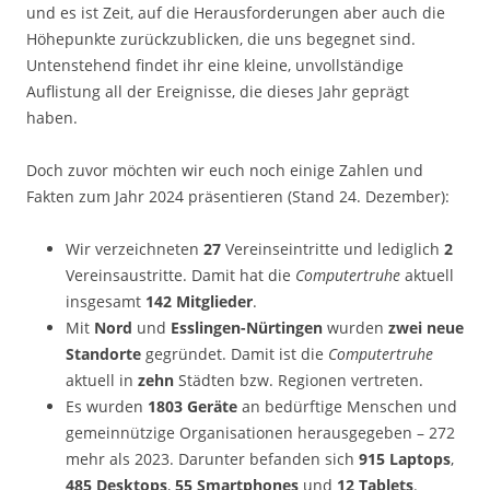
und es ist Zeit, auf die Herausforderungen aber auch die
Höhepunkte zurückzublicken, die uns begegnet sind.
Untenstehend findet ihr eine kleine, unvollständige
Auflistung all der Ereignisse, die dieses Jahr geprägt
haben.
Doch zuvor möchten wir euch noch einige Zahlen und
Fakten zum Jahr 2024 präsentieren (Stand 24. Dezember):
Wir verzeichneten
27
Vereinseintritte und lediglich
2
Vereinsaustritte. Damit hat die
Computertruhe
aktuell
insgesamt
142 Mitglieder
.
Mit
Nord
und
Esslingen-Nürtingen
wurden
zwei neue
Standorte
gegründet. Damit ist die
Computertruhe
aktuell in
zehn
Städten bzw. Regionen vertreten.
Es wurden
1803 Geräte
an bedürftige Menschen und
gemeinnützige Organisationen herausgegeben – 272
mehr als 2023. Darunter befanden sich
915 Laptops
,
485 Desktops
,
55 Smartphones
und
12 Tablets
.