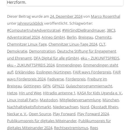
Dieser Beitrag wurde am
24. Dezember 2024
von
Marco Rosenthal
unter
Jahresrückblick
veröffentlicht. Schlagwörter:
#ComputertruheAdventsrätsel
,
#WirSindDieBrandmauer
,
38C3
,
Adventsrätsel 2024
,
Arineo GmbH
,
Berlin
,
Breisgau
,
Chemnitz
,
Chemnitzer Linux-Tage
,
Chemnitzer Linux-Tage 2024
,
CLT
,
Demokratie
,
Demonstration
,
Deutsche Stiftung für Engagement
und Ehrenamt
,
DFA Digital für alle gGmbH
,
eku – ZUKUNFTSPREIS
,
eku – ZUKUNFTSPREIS 2024
,
Emmendingen
,
Emmendingen steht
auf!
,
Erklärvideo
,
Esslingen-Nürtingen
,
FAIR ways Förderpreis
,
FAIR
ways Förderpreis 2024
,
Fediverse
,
Förderpreis
,
Freiburg im
Breisgau
,
Göttingen
,
GPN
,
GPN22
,
Gulaschprogrammiernacht
,
Hetze
,
Hin und Weg
,
Hitradio antenne 1
,
KASA for Kids Uganda e. V.
,
Linux Install Party
,
Mastodon
,
Mitgliederversammlung
,
München
,
Nachhaltigkeitsflohmarkt
,
Niedersachsen
,
Nord
,
Ökostadt Rhein-
Neckar e. V.
,
Open Source
,
Play Forward
,
Play Forward 2024
,
Publikumspreis für digitales Miteinander
,
Publikumspreis für
digitales Miteinander 2024
,
Rechtsextremismus
,
Rees