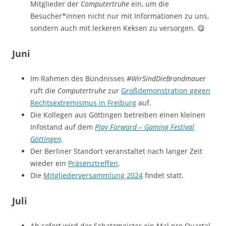
Mitglieder der
Computertruhe
ein, um die
Besucher*innen nicht nur mit Informationen zu uns,
sondern auch mit leckeren Keksen zu versorgen. 😋
Juni
Im Rahmen des Bündnisses
#WirSindDieBrandmauer
ruft die
Computertruhe
zur
Großdemonstration gegen
Rechtsextremismus in Freiburg
auf.
Die Kollegen aus Göttingen betreiben einen kleinen
Infostand auf dem
Play Forward – Gaming Festival
Göttingen
.
Der Berliner Standort veranstaltet nach langer Zeit
wieder ein
Präsenztreffen
.
Die
Mitgliederversammlung 2024
findet statt.
Juli
Ab sofort wird der Schatzmeister ein Mal pro Quartal