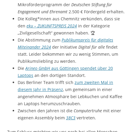
Mikroförderprogramm der
Deutschen Stiftung für
Engagement und Ehrenamt
2.500 € Fördergeld erhalten.
Die Kolleg*innen aus Chemnitz verkünden, dass sie
den
eku – ZUKUNFTSPREIS 2024
in der Kategorie
„Zivilgesellschaft“ gewonnen haben. 🏆
Die Abstimmung zum
Publikumspreis für digitales
Miteinander 2024
der Initiative
Digital für alle
findet
statt. Leider bekommen wir zu wenig Stimmen, um
Publikumsliebling zu werden.
Die
Arineo GmbH
aus Göttingen spendet über 20
Laptops
an den dortigen Standort.
Das Berliner Team trifft sich
zum zweiten Mal in
diesem Jahr in Präsenz
, um gemeinsam in einer
angenehmen Atmosphäre bei Lebkuchen und Kaffee
an Laptops herumzuschrauben.
Zwischen den Jahren ist die
Computertruhe
mit einer
eigenen Assembly beim
38C3
vertreten.
Zum Schluss möchten wir uns noch bei allen Menschen