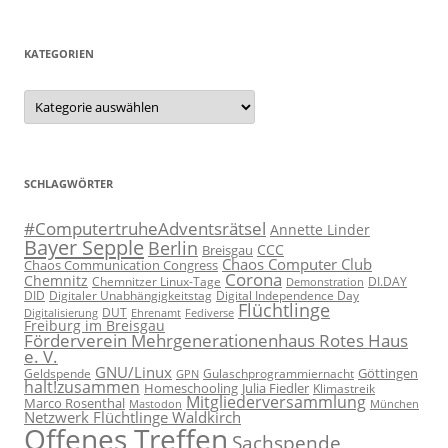
KATEGORIEN
Kategorien
SCHLAGWÖRTER
#ComputertruheAdventsrätsel
Annette Linder
Bayer Sepple
Berlin
CCC
Breisgau
Chaos Computer Club
Chaos Communication Congress
Corona
Chemnitz
Chemnitzer Linux-Tage
Demonstration
DI.DAY
DID
Digital Independence Day
Digitaler Unabhängigkeitstag
Flüchtlinge
DUT
Fediverse
Digitalisierung
Ehrenamt
Freiburg im Breisgau
Förderverein Mehrgenerationenhaus Rotes Haus
e. V.
GNU/Linux
Göttingen
Geldspende
Gulaschprogrammiernacht
GPN
halt!zusammen
Homeschooling
Julia Fiedler
Klimastreik
Mitgliederversammlung
Marco Rosenthal
München
Mastodon
Netzwerk Flüchtlinge Waldkirch
Offenes Treffen
Sachspende