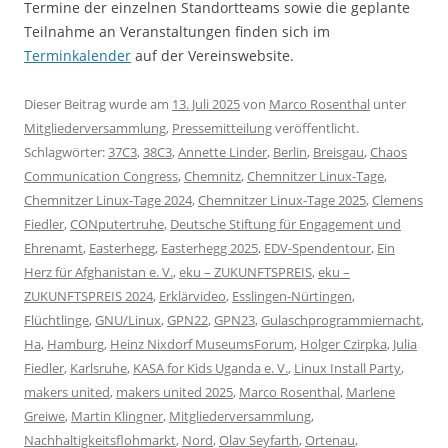
Termine der einzelnen Standortteams sowie die geplante
Teilnahme an Veranstaltungen finden sich im
Terminkalender
auf der Vereinswebsite.
Dieser Beitrag wurde am
13. Juli 2025
von
Marco Rosenthal
unter
Mitgliederversammlung
,
Pressemitteilung
veröffentlicht.
Schlagwörter:
37C3
,
38C3
,
Annette Linder
,
Berlin
,
Breisgau
,
Chaos
Communication Congress
,
Chemnitz
,
Chemnitzer Linux-Tage
,
Chemnitzer Linux-Tage 2024
,
Chemnitzer Linux-Tage 2025
,
Clemens
Fiedler
,
CONputertruhe
,
Deutsche Stiftung für Engagement und
Ehrenamt
,
Easterhegg
,
Easterhegg 2025
,
EDV-Spendentour
,
Ein
Herz für Afghanistan e. V.
,
eku – ZUKUNFTSPREIS
,
eku –
ZUKUNFTSPREIS 2024
,
Erklärvideo
,
Esslingen-Nürtingen
,
Flüchtlinge
,
GNU/Linux
,
GPN22
,
GPN23
,
Gulaschprogrammiernacht
,
Ha
,
Hamburg
,
Heinz Nixdorf MuseumsForum
,
Holger Czirpka
,
Julia
Fiedler
,
Karlsruhe
,
KASA for Kids Uganda e. V.
,
Linux Install Party
,
makers united
,
makers united 2025
,
Marco Rosenthal
,
Marlene
Greiwe
,
Martin Klingner
,
Mitgliederversammlung
,
Nachhaltigkeitsflohmarkt
,
Nord
,
Olav Seyfarth
,
Ortenau
,