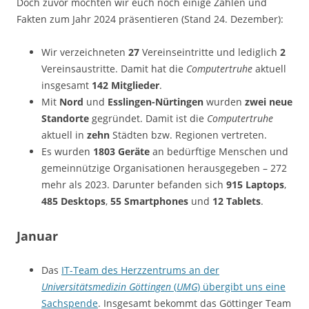
Doch zuvor möchten wir euch noch einige Zahlen und
Fakten zum Jahr 2024 präsentieren (Stand 24. Dezember):
Wir verzeichneten
27
Vereinseintritte und lediglich
2
Vereinsaustritte. Damit hat die
Computertruhe
aktuell
insgesamt
142 Mitglieder
.
Mit
Nord
und
Esslingen-Nürtingen
wurden
zwei neue
Standorte
gegründet. Damit ist die
Computertruhe
aktuell in
zehn
Städten bzw. Regionen vertreten.
Es wurden
1803 Geräte
an bedürftige Menschen und
gemeinnützige Organisationen herausgegeben – 272
mehr als 2023. Darunter befanden sich
915 Laptops
,
485 Desktops
,
55 Smartphones
und
12 Tablets
.
Januar
Das
IT-Team des Herzzentrums an der
Universitätsmedizin Göttingen
(
UMG
) übergibt uns eine
Sachspende
. Insgesamt bekommt das Göttinger Team