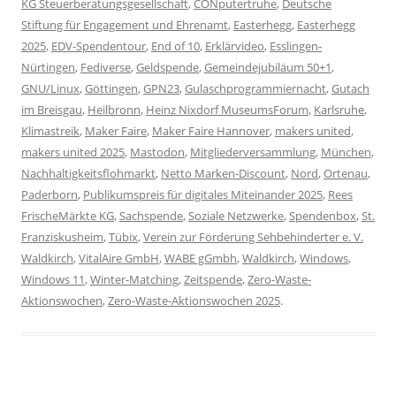
KG Steuerberatungsgesellschaft
,
CONputertruhe
,
Deutsche
Stiftung für Engagement und Ehrenamt
,
Easterhegg
,
Easterhegg
2025
,
EDV-Spendentour
,
End of 10
,
Erklärvideo
,
Esslingen-
Nürtingen
,
Fediverse
,
Geldspende
,
Gemeindejubiläum 50+1
,
GNU/Linux
,
Göttingen
,
GPN23
,
Gulaschprogrammiernacht
,
Gutach
im Breisgau
,
Heilbronn
,
Heinz Nixdorf MuseumsForum
,
Karlsruhe
,
Klimastreik
,
Maker Faire
,
Maker Faire Hannover
,
makers united
,
makers united 2025
,
Mastodon
,
Mitgliederversammlung
,
München
,
Nachhaltigkeitsflohmarkt
,
Netto Marken-Discount
,
Nord
,
Ortenau
,
Paderborn
,
Publikumspreis für digitales Miteinander 2025
,
Rees
FrischeMärkte KG
,
Sachspende
,
Soziale Netzwerke
,
Spendenbox
,
St.
Franziskusheim
,
Tübix
,
Verein zur Förderung Sehbehinderter e. V.
Waldkirch
,
VitalAire GmbH
,
WABE gGmbh
,
Waldkirch
,
Windows
,
Windows 11
,
Winter-Matching
,
Zeitspende
,
Zero-Waste-
Aktionswochen
,
Zero-Waste-Aktionswochen 2025
.