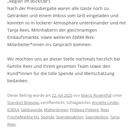
„Region im Blick/DB“).
Nach der Preisübergabe waren alle Gäste noch zu
Getränken und einem Imbiss vom Grill eingeladen und
konnten so in lockerer Atmosphäre untereinander und mit
Tanja Rees, Mitinhaberin der gleichnamigen
Einkaufsmärkte, sowie weiteren
EDEKA Rees
-
Mitarbeiter*innen ins Gespräch kommen.
Wir möchten uns an dieser Stelle nochmals herzlich bei
Familie Rees und ihrem gesamten Team sowie den
Kund*innen für die tolle Spende und Wertschätzung
bedanken.
Dieser Beitrag wurde am
22. Juli 2025
von
Marco Rosenthal
unter
Standort Breisgau
veröffentlicht. Schlagwörter:
Annette Linder
,
EDEKA
,
Geldspende
,
Malterdingen
,
Philippa Pixberg
,
Rees
FrischeMärkte KG
,
Spende
,
Spendenaktion
,
Spendenbox
,
Tanja
Rees
.