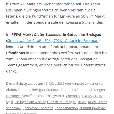
bis zum 21. März am
Spendenmarathon
teil. Das Team
Esslingen-Nürtingen freut sich, wenn bis dahin viele
Jetons
, die die Kund*innen für Einkäufe ab 50 € im Markt
erhalten, in der Spendensäule der
Computertruhe
landen.
Im
REWE
-Markt
Dieter Schneider
in Gutach im Breisgau
(
Simonswälder Straße 39/1, 79261 Gutach im Breisgau
)
können Kund*innen am Pfandrückgabeautomaten ihre
Pfandbons
in eine Spendenbox werfen. Voraussichtlich bis
zum 31. Mai werden diese zugunsten des Breisgauer
Teams gesammelt, welches herzlich für die Unterstützung
dankt.
Dieser Beitrag wurde am
15. März 2026
von
Annette Linder
unter
Aktion
,
Standort Breisgau
,
Standort Chemnitz
,
Standort Esslingen-
Nürtingen
veröffentlicht. Schlagwörter:
Chemnitz
,
EDEKA
,
EDEKA
Sigel
,
Esslingen am Neckar
,
Gutach im Breisgau
,
REWE
,
REWE Dieter
Schneider
,
Sparkasse Chemnitz
,
Spendenaktion
,
Zukunftspreis der