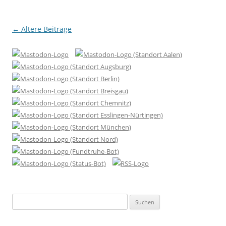
Beitragsnavigation
←
Ältere Beiträge
Suchen
nach: