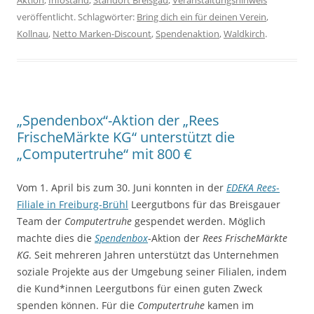
Aktion
,
Infostand
,
Standort Breisgau
,
Veranstaltungshinweis
veröffentlicht. Schlagwörter:
Bring dich ein für deinen Verein
,
Kollnau
,
Netto Marken-Discount
,
Spendenaktion
,
Waldkirch
.
„Spendenbox“-Aktion der „Rees
FrischeMärkte KG“ unterstützt die
„Computertruhe“ mit 800 €
Vom 1. April bis zum 30. Juni konnten in der
EDEKA Rees
-
Filiale in Freiburg-Brühl
Leergutbons für das Breisgauer
Team der
Computertruhe
gespendet werden. Möglich
machte dies die
Spendenbox
-Aktion der
Rees FrischeMärkte
KG
. Seit mehreren Jahren unterstützt das Unternehmen
soziale Projekte aus der Umgebung seiner Filialen, indem
die Kund*innen Leergutbons für einen guten Zweck
spenden können. Für die
Computertruhe
kamen im