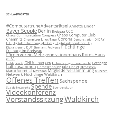
SCHLAGWÖRTER
#ComputertruheAdventsrätsel
Annette Linder
Bayer Sepple
Berlin
CCC
Breisgau
Chaos Computer Club
Chaos Communication Congress
Corona
Chemnitz
Chemnitzer Linux-Tage
Demonstration
DI.DAY
DID
Digital Independence Day
Digitaler Unabhängigkeitstag
Flüchtlinge
DUT
Fediverse
Digitalisierung
Ehrenamt
Freiburg im Breisgau
Förderverein Mehrgenerationenhaus Rotes Haus
e. V.
GNU/Linux
Göttingen
Geldspende
Gulaschprogrammiernacht
GPN
halt!zusammen
Homeschooling
Julia Fiedler
Klimastreik
Mitgliederversammlung
Marco Rosenthal
München
Mastodon
Netzwerk Flüchtlinge Waldkirch
Offenes Treffen
Sachspende
Spende
Spendenaktion
Soziale Netzwerke
Videokonferenz
Waldkirch
Vorstandssitzung