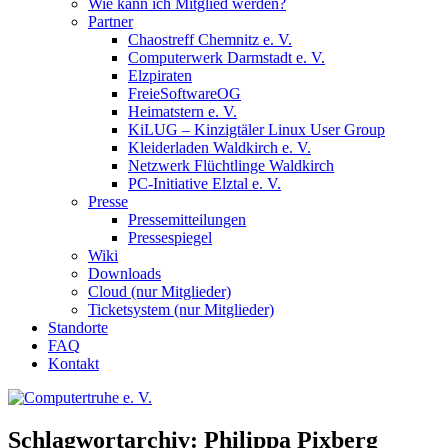
Wie kann ich Mitglied werden?
Partner
Chaostreff Chemnitz e. V.
Computerwerk Darmstadt e. V.
Elzpiraten
FreieSoftwareOG
Heimatstern e. V.
KiLUG – Kinzigtäler Linux User Group
Kleiderladen Waldkirch e. V.
Netzwerk Flüchtlinge Waldkirch
PC-Initiative Elztal e. V.
Presse
Pressemitteilungen
Pressespiegel
Wiki
Downloads
Cloud (nur Mitglieder)
Ticketsystem (nur Mitglieder)
Standorte
FAQ
Kontakt
Schlagwortarchiv:
Philippa Pixberg