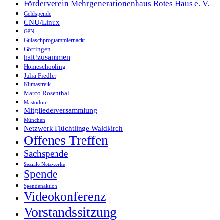
Förderverein Mehrgenerationenhaus Rotes Haus e. V.
Geldspende
GNU/Linux
GPN
Gulaschprogrammiernacht
Göttingen
halt!zusammen
Homeschooling
Julia Fiedler
Klimastreik
Marco Rosenthal
Mastodon
Mitgliederversammlung
München
Netzwerk Flüchtlinge Waldkirch
Offenes Treffen
Sachspende
Soziale Netzwerke
Spende
Spendenaktion
Videokonferenz
Vorstandssitzung