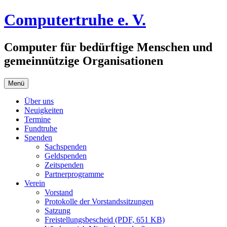
Zum
Computertruhe e. V.
Inhalt
springen
Computer für bedürftige Menschen und
gemeinnützige Organisationen
Menü
Über uns
Neuigkeiten
Termine
Fundtruhe
Spenden
Sachspenden
Geldspenden
Zeitspenden
Partnerprogramme
Verein
Vorstand
Protokolle der Vorstandssitzungen
Satzung
Freistellungsbescheid (PDF, 651 KB)