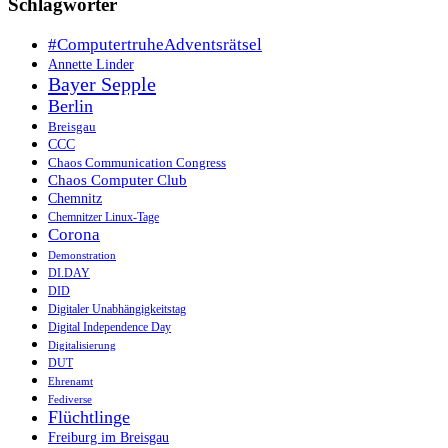
Schlagwörter
#ComputertruheAdventsrätsel
Annette Linder
Bayer Sepple
Berlin
Breisgau
CCC
Chaos Communication Congress
Chaos Computer Club
Chemnitz
Chemnitzer Linux-Tage
Corona
Demonstration
DI.DAY
DID
Digitaler Unabhängigkeitstag
Digital Independence Day
Digitalisierung
DUT
Ehrenamt
Fediverse
Flüchtlinge
Freiburg im Breisgau