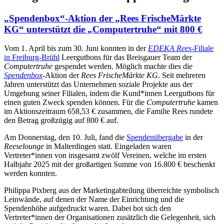
„Spendenbox“-Aktion der „Rees FrischeMärkte
KG“ unterstützt die „Computertruhe“ mit 800 €
Vom 1. April bis zum 30. Juni konnten in der
EDEKA Rees
-Filiale
in Freiburg-Brühl
Leergutbons für das Breisgauer Team der
Computertruhe
gespendet werden. Möglich machte dies die
Spendenbox
-Aktion der
Rees FrischeMärkte KG
. Seit mehreren
Jahren unterstützt das Unternehmen soziale Projekte aus der
Umgebung seiner Filialen, indem die Kund*innen Leergutbons für
einen guten Zweck spenden können. Für die
Computertruhe
kamen
im Aktionszeitraum 658,53 € zusammen, die Familie Rees rundete
den Betrag großzügig auf 800 € auf.
Am Donnerstag, den 10. Juli, fand die
Spendenübergabe
in der
Reeselounge
in Malterdingen statt. Eingeladen waren
Vertreter*innen von insgesamt zwölf Vereinen, welche im ersten
Halbjahr 2025 mit der großartigen Summe von 16.800 € beschenkt
werden konnten.
Philippa Pixberg aus der Marketingabteilung überreichte symbolisch
Leinwände, auf denen der Name der Einrichtung und die
Spendenhöhe aufgedruckt waren. Dabei bot sich den
Vertreter*innen der Organisationen zusätzlich die Gelegenheit, sich