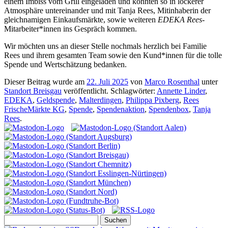
einem Imbiss vom Grill eingeladen und konnten so in lockerer
Atmosphäre untereinander und mit Tanja Rees, Mitinhaberin der
gleichnamigen Einkaufsmärkte, sowie weiteren
EDEKA Rees
-
Mitarbeiter*innen ins Gespräch kommen.
Wir möchten uns an dieser Stelle nochmals herzlich bei Familie
Rees und ihrem gesamten Team sowie den Kund*innen für die tolle
Spende und Wertschätzung bedanken.
Dieser Beitrag wurde am
22. Juli 2025
von
Marco Rosenthal
unter
Standort Breisgau
veröffentlicht. Schlagwörter:
Annette Linder
,
EDEKA
,
Geldspende
,
Malterdingen
,
Philippa Pixberg
,
Rees
FrischeMärkte KG
,
Spende
,
Spendenaktion
,
Spendenbox
,
Tanja
Rees
.
Suchen
nach: