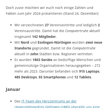
Doch zuvor möchten wir euch noch einige Zahlen und
Fakten zum Jahr 2024 präsentieren (Stand 24. Dezember):
Wir verzeichneten
27
Vereinseintritte und lediglich
2
Vereinsaustritte. Damit hat die
Computertruhe
aktuell
insgesamt
142 Mitglieder
.
Mit
Nord
und
Esslingen-Nürtingen
wurden
zwei neue
Standorte
gegründet. Damit ist die
Computertruhe
aktuell in
zehn
Städten bzw. Regionen vertreten.
Es wurden
1803 Geräte
an bedürftige Menschen und
gemeinnützige Organisationen herausgegeben – 272
mehr als 2023. Darunter befanden sich
915 Laptops
,
485 Desktops
,
55 Smartphones
und
12 Tablets
.
Januar
Das
IT-Team des Herzzentrums an der
Universitätsmedizin Göttingen
(
UMG
) übergibt uns eine