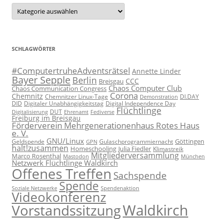
Kategorien
SCHLAGWÖRTER
#ComputertruheAdventsrätsel
Annette Linder
Bayer Sepple
Berlin
CCC
Breisgau
Chaos Computer Club
Chaos Communication Congress
Corona
Chemnitz
Chemnitzer Linux-Tage
Demonstration
DI.DAY
DID
Digital Independence Day
Digitaler Unabhängigkeitstag
Flüchtlinge
DUT
Fediverse
Digitalisierung
Ehrenamt
Freiburg im Breisgau
Förderverein Mehrgenerationenhaus Rotes Haus
e. V.
GNU/Linux
Göttingen
Geldspende
Gulaschprogrammiernacht
GPN
halt!zusammen
Homeschooling
Julia Fiedler
Klimastreik
Mitgliederversammlung
Marco Rosenthal
München
Mastodon
Netzwerk Flüchtlinge Waldkirch
Offenes Treffen
Sachspende
Spende
Spendenaktion
Soziale Netzwerke
Videokonferenz
Waldkirch
Vorstandssitzung