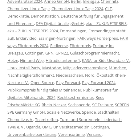
Adventsrätsel 2024
,
Arineo GmbH
,
Berlin
,
Breisgau
,
Chemnitz
,
Chemnitzer Linux-Tage
,
Chemnitzer Linux-Tage 2024
,
CLT
,
Demokratie
,
Demonstration
,
Deutsche Stiftung für Engagement
und Ehrenamt
,
DFA Digital für alle gGmbH
,
eku – ZUKUNFTSPREIS
,
eku – ZUKUNFTSPREIS 2024
,
Emmendingen
,
Emmendingen steht
auf!
,
Erklärvideo
,
Esslingen-Nürtingen
,
FAIR ways Förderpreis
,
FAIR
ways Förderpreis 2024
,
Fediverse
,
Förderpreis
,
Freiburg im
Breisgau
,
Göttingen
,
GPN
,
GPN22
,
Gulaschprogrammiernacht
,
Hetze
,
Hin und Weg
,
Hitradio antenne 1
,
KASA for Kids Uganda e. V.
,
Linux Install Party
,
Mastodon
,
Mitgliederversammlung
,
München
,
Nachhaltigkeitsflohmarkt
,
Niedersachsen
,
Nord
,
Ökostadt Rhein-
Neckar e. V.
,
Open Source
,
Play Forward
,
Play Forward 2024
,
Publikumspreis für digitales Miteinander
,
Publikumspreis für
digitales Miteinander 2024
,
Rechtsextremismus
,
Rees
FrischeMärkte KG
,
Rhein-Neckar
,
Sachspende
,
SC Freiburg
,
SCREEN
SPE Germany GmbH
,
Soziale Netzwerke
,
Spende
,
Stadthalten
Chemnitz e. V.
,
Teamtreffen
,
Turn- und Sportverein Liederbach
1946 e. V.
,
Uganda
,
UMG
,
Universitätsmedizin Göttingen
,
Unvereinbarkeitserklärung
,
Vereinsprämie
,
Versand
.