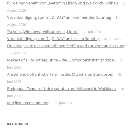
für deinen Verein“ von „Netto“ in Elzach und Waldkirch-Kollnau
3.
August 2026
Vorankündigung zum 8. „DI.DAY“ am kommenden Sonntag
1.
August 2026
Tschüss „Windows“, willkommen „Linux“
19. Juli 2026
Vorankündigung zum 7. „DI.DAY“ an diesem Sonntag
4. Juli 2026
Einladung zum nächsten offenen Treffen und zur Vorstandssitzung
2. Juli 2026
Makers of all countries, unite – die „Computertruhe“ ist dabei!
24.
Juni 2026
Anstehende öffentliche Termine des Münchener Standortes
18.
Juni 2026
Breisgauer Team trifft sich spontan am Mittwoch in Waldkirch
16.
Juni 2026
Mitgliederversammlung
12. Juni 2026
KATEGORIEN