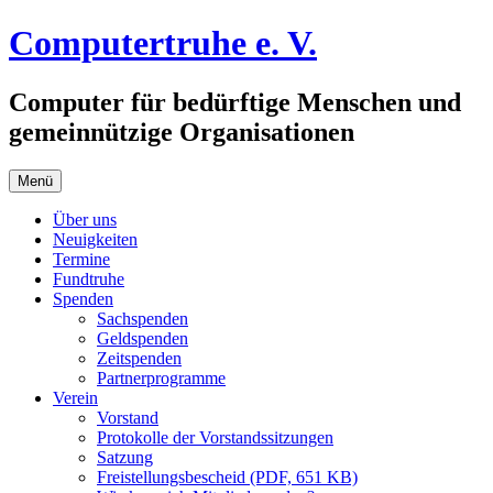
Zum
Computertruhe e. V.
Inhalt
springen
Computer für bedürftige Menschen und
gemeinnützige Organisationen
Menü
Über uns
Neuigkeiten
Termine
Fundtruhe
Spenden
Sachspenden
Geldspenden
Zeitspenden
Partnerprogramme
Verein
Vorstand
Protokolle der Vorstandssitzungen
Satzung
Freistellungsbescheid (PDF, 651 KB)