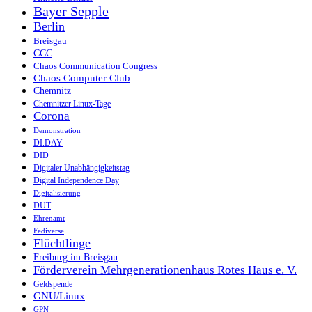
Bayer Sepple
Berlin
Breisgau
CCC
Chaos Communication Congress
Chaos Computer Club
Chemnitz
Chemnitzer Linux-Tage
Corona
Demonstration
DI.DAY
DID
Digitaler Unabhängigkeitstag
Digital Independence Day
Digitalisierung
DUT
Ehrenamt
Fediverse
Flüchtlinge
Freiburg im Breisgau
Förderverein Mehrgenerationenhaus Rotes Haus e. V.
Geldspende
GNU/Linux
GPN