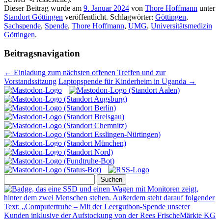
Dieser Beitrag wurde am
9. Januar 2024
von
Thore Hoffmann
unter
Standort Göttingen
veröffentlicht. Schlagwörter:
Göttingen
,
Sachspende
,
Spende
,
Thore Hoffmann
,
UMG
,
Universitätsmedizin
Göttingen
.
Beitragsnavigation
←
Einladung zum nächsten offenen Treffen und zur
Vorstandssitzung
Laptopspende für Kinderheim in Uganda
→
Suchen
nach: