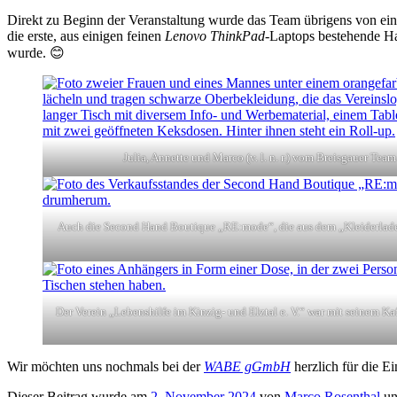
Direkt zu Beginn der Veranstaltung wurde das Team übrigens von einem
die erste, aus einigen feinen
Lenovo ThinkPad
-Laptops bestehende H
wurde. 😊
Julia, Annette und Marco (v. l. n. r.) vom Breisgauer Team
Auch die Second Hand Boutique „RE:mode“, die aus dem „Kleiderladen
Der Verein „Lebenshilfe im Kinzig- und Elztal e. V.“ war mit seinem Kaffe
Wir möchten uns nochmals bei der
WABE gGmbH
herzlich für die E
Dieser Beitrag wurde am
2. November 2024
von
Marco Rosenthal
un