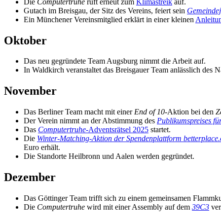
Die
Computertruhe
ruft erneut zum
Klimastreik
auf.
Gutach im Breisgau, der Sitz des Vereins, feiert sein
Gemeindej
Ein Münchener Vereinsmitglied erklärt in einer kleinen
Anleitu
Oktober
Das neu gegründete Team Augsburg nimmt die Arbeit auf.
In Waldkirch veranstaltet das Breisgauer Team anlässlich des N
November
Das Berliner Team macht mit einer
End of 10
-Aktion bei den
Z
Der Verein nimmt an der Abstimmung des
Publikumspreises fü
Das
Computertruhe
-Adventsrätsel 2025
startet.
Die
Winter‑Matching‑Aktion der Spendenplattform
betterplace.
Euro erhält.
Die Standorte Heilbronn und Aalen werden gegründet.
Dezember
Das Göttinger Team trifft sich zu einem gemeinsamen Flammk
Die
Computertruhe
wird mit einer Assembly auf dem
39C3
ver