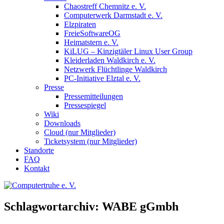
Chaostreff Chemnitz e. V.
Computerwerk Darmstadt e. V.
Elzpiraten
FreieSoftwareOG
Heimatstern e. V.
KiLUG – Kinzigtäler Linux User Group
Kleiderladen Waldkirch e. V.
Netzwerk Flüchtlinge Waldkirch
PC-Initiative Elztal e. V.
Presse
Pressemitteilungen
Pressespiegel
Wiki
Downloads
Cloud (nur Mitglieder)
Ticketsystem (nur Mitglieder)
Standorte
FAQ
Kontakt
Schlagwortarchiv:
WABE gGmbh