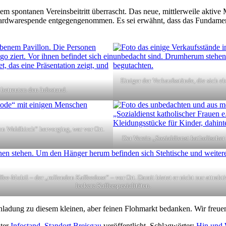
 spontanen Vereinsbeitritt überrascht. Das neue, mittlerweile aktive Mi
ardwarespende entgegengenommen. Es sei erwähnt, dass das Fundament
Einiger der Verkaufsstände, die sich 
 betreuten den Infostand.
 Waldkirch“ hervorging, war vor Ort.
Der Verein „Sozialdienst katholischer
e-Mobil – der „rollenden Kaffeedose“ – vor Ort. Damit bietet er nicht nur at­trak­ti
le­cke­re Kaf­fee­spe­zia­li­tä­ten.
inladung zu diesem kleinen, aber feinen Flohmarkt bedanken. Wir freue
ter
Infostand
,
Standort Breisgau
veröffentlicht. Schlagwörter:
Hin und