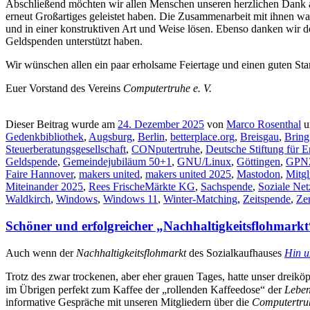
Abschließend möchten wir allen Menschen unseren herzlichen Dank aus
erneut Großartiges geleistet haben. Die Zusammenarbeit mit ihnen wa
und in einer konstruktiven Art und Weise lösen. Ebenso danken wir 
Geldspenden unterstützt haben.
Wir wünschen allen ein paar erholsame Feiertage und einen guten Star
Euer Vorstand des Vereins
Computertruhe e. V.
Dieser Beitrag wurde am
24. Dezember 2025
von
Marco Rosenthal
u
Gedenkbibliothek
,
Augsburg
,
Berlin
,
betterplace.org
,
Breisgau
,
Bring
Steuerberatungsgesellschaft
,
CONputertruhe
,
Deutsche Stiftung für
Geldspende
,
Gemeindejubiläum 50+1
,
GNU/Linux
,
Göttingen
,
GPN
Faire Hannover
,
makers united
,
makers united 2025
,
Mastodon
,
Mitg
Miteinander 2025
,
Rees FrischeMärkte KG
,
Sachspende
,
Soziale Ne
Waldkirch
,
Windows
,
Windows 11
,
Winter-Matching
,
Zeitspende
,
Ze
Schöner und erfolgreicher „Nachhaltigkeitsflohmark
Auch wenn der
Nachhaltigkeitsflohmarkt
des Sozialkaufhauses
Hin 
Trotz des zwar trockenen, aber eher grauen Tages, hatte unser dreik
im Übrigen perfekt zum Kaffee der „rollenden Kaffeedose“ der
Leben
informative Gespräche mit unseren Mitgliedern über die
Computertru