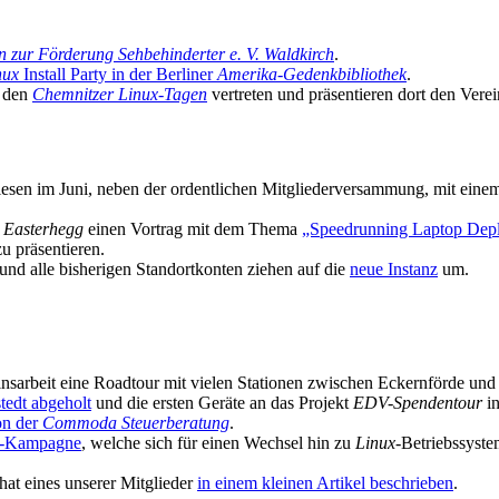
n zur Förderung Sehbehinderter e. V. Waldkirch
.
nux
Install Party in der Berliner
Amerika-Gedenkbibliothek
.
f den
Chemnitzer Linux-Tagen
vertreten und präsentieren dort den Verei
iesen im Juni, neben der ordentlichen Mitgliederversammung, mit eine
n
Easterhegg
einen Vortrag mit dem Thema
„Speedrunning Laptop Depl
zu präsentieren.
und alle bisherigen Standortkonten ziehen auf die
neue Instanz
um.
nsarbeit eine Roadtour mit vielen Stationen zwischen Eckernförde u
tedt abgeholt
und die ersten Geräte an das Projekt
EDV-Spendentour
in
on der
Commoda Steuerberatung
.
-Kampagne
, welche sich für einen Wechsel hin zu
Linux
-Betriebssyste
hat eines unserer Mitglieder
in einem kleinen Artikel beschrieben
.