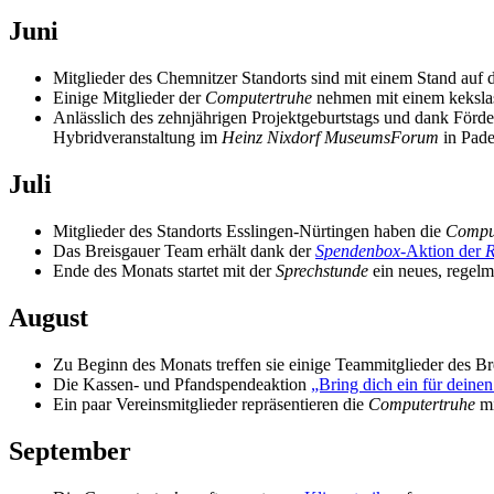
Juni
Mitglieder des Chemnitzer Standorts sind mit einem Stand auf 
Einige Mitglieder der
Computertruhe
nehmen mit einem kekslas
Anlässlich des zehnjährigen Projektgeburtstags und dank Förd
Hybridveranstaltung im
Heinz Nixdorf MuseumsForum
in Pader
Juli
Mitglieder des Standorts Esslingen-Nürtingen haben die
Compu
Das Breisgauer Team erhält dank der
Spendenbox
-Aktion der
R
Ende des Monats startet mit der
Sprechstunde
ein neues, regelmä
August
Zu Beginn des Monats treffen sie einige Teammitglieder des B
Die Kassen- und Pfandspendeaktion
„Bring dich ein für deinen
Ein paar Vereinsmitglieder repräsentieren die
Computertruhe
mi
September