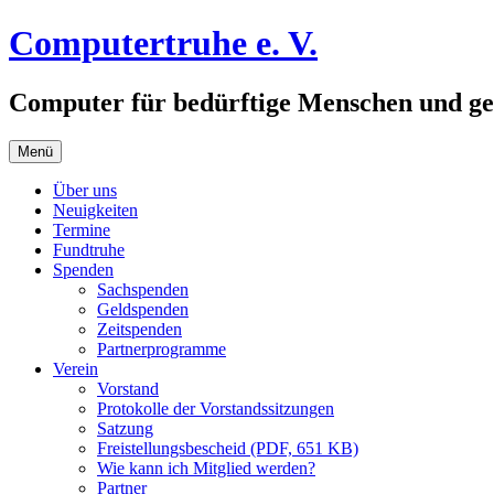
Zum
Computertruhe e. V.
Inhalt
springen
Computer für bedürftige Menschen und ge
Menü
Über uns
Neuigkeiten
Termine
Fundtruhe
Spenden
Sachspenden
Geldspenden
Zeitspenden
Partnerprogramme
Verein
Vorstand
Protokolle der Vorstandssitzungen
Satzung
Freistellungsbescheid (PDF, 651 KB)
Wie kann ich Mitglied werden?
Partner