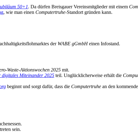
ubiläum 50+1
. Da dürfen Breisgauer Vereinsmitglieder mit einem
Com
ng
, wie man einen
Computertruhe
-Standort gründen kann.
achhaltigkeitsflohmarktes der
WABE gGmbH
einen Infostand.
ero-Waste-Aktionswochen 2025
mit.
r digitales Miteinander 2025
teil. Unglücklicherweise erhält die
Comput
org
beginnt und sorgt dafür, dass die
Computertruhe
an den kommenden
uchenessen.
treten sein.