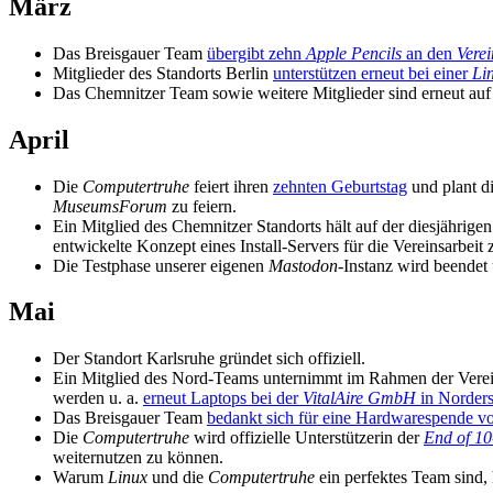
März
Das Breisgauer Team
übergibt zehn
Apple Pencils
an den
Verei
Mitglieder des Standorts Berlin
unterstützen erneut bei einer
Li
Das Chemnitzer Team sowie weitere Mitglieder sind erneut au
April
Die
Computertruhe
feiert ihren
zehnten Geburtstag
und plant d
MuseumsForum
zu feiern.
Ein Mitglied des Chemnitzer Standorts hält auf der diesjährige
entwickelte Konzept eines Install-Servers für die Vereinsarbeit 
Die Testphase unserer eigenen
Mastodon
-Instanz wird beendet 
Mai
Der Standort Karlsruhe gründet sich offiziell.
Ein Mitglied des Nord-Teams unternimmt im Rahmen der Verei
werden u. a.
erneut Laptops bei der
VitalAire GmbH
in Norders
Das Breisgauer Team
bedankt sich für eine Hardwarespende v
Die
Computertruhe
wird offizielle Unterstützerin der
End of 10
weiternutzen zu können.
Warum
Linux
und die
Computertruhe
ein perfektes Team sind, 