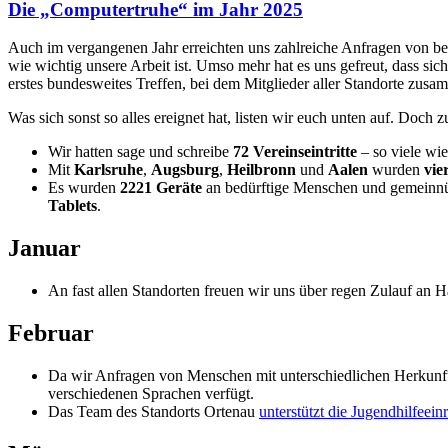
Die „Computertruhe“ im Jahr 2025
Auch im vergangenen Jahr erreichten uns zahlreiche Anfragen von bed
wie wichtig unsere Arbeit ist. Umso mehr hat es uns gefreut, dass si
erstes bundesweites Treffen, bei dem Mitglieder aller Standorte zu
Was sich sonst so alles ereignet hat, listen wir euch unten auf. Doc
Wir hatten sage und schreibe
72 Vereinseintritte
– so viele wi
Mit
Karlsruhe
,
Augsburg
,
Heilbronn
und
Aalen
wurden
vie
Es wurden
2221 Geräte
an bedürftige Menschen und gemeinnüt
Tablets
.
Januar
An fast allen Standorten freuen wir uns über regen Zulauf an
Februar
Da wir Anfragen von Menschen mit unterschiedlichen Herkunfts
verschiedenen Sprachen verfügt.
Das Team des Standorts Ortenau
unterstützt die Jugendhilfeei