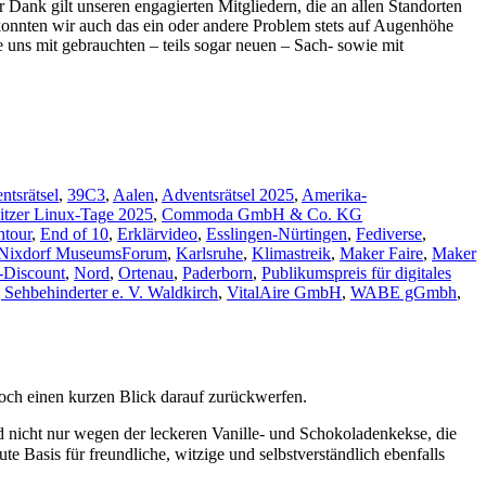
Dank gilt unseren engagierten Mitgliedern, die an allen Standorten
 konnten wir auch das ein oder andere Problem stets auf Augenhöhe
uns mit gebrauchten – teils sogar neuen – Sach- sowie mit
tsrätsel
,
39C3
,
Aalen
,
Adventsrätsel 2025
,
Amerika-
tzer Linux-Tage 2025
,
Commoda GmbH & Co. KG
tour
,
End of 10
,
Erklärvideo
,
Esslingen-Nürtingen
,
Fediverse
,
 Nixdorf MuseumsForum
,
Karlsruhe
,
Klimastreik
,
Maker Faire
,
Maker
-Discount
,
Nord
,
Ortenau
,
Paderborn
,
Publikumspreis für digitales
 Sehbehinderter e. V. Waldkirch
,
VitalAire GmbH
,
WABE gGmbh
,
och einen kurzen Blick darauf zurückwerfen.
d nicht nur wegen der leckeren Vanille- und Schokoladenkekse, die
e Basis für freundliche, witzige und selbstverständlich ebenfalls