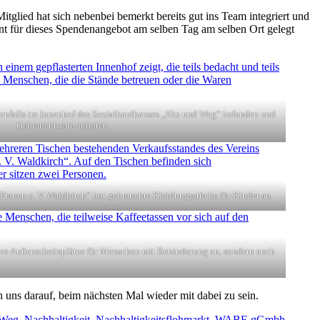
tglied hat sich nebenbei bemerkt bereits gut ins Team integriert und
 für dieses Spendenangebot am selben Tag am selben Ort gelegt
ebenfalls im Innenhof des Sozialkaufhauses „Hin und Weg“ befanden und
Gebrauchtware anboten.
 Frauen e. V. Waldkirch“ bot gebrauchte Kleidungsstücke für Kinder an.
­ve Au­ßen­ar­beits­plät­ze für Menschen mit Behinderung an, son­dern auch
n uns darauf, beim nächsten Mal wieder mit dabei zu sein.
 Weg
,
Nachhaltigkeit
,
Nachhaltigkeitsflohmarkt
,
WABE gGmbh
,