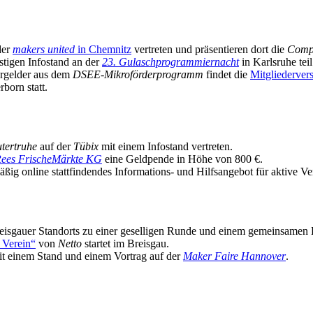
der
makers united
in Chemnitz
vertreten und präsentieren dort die
Comp
tigen Infostand an der
23. Gulaschprogrammiernacht
in Karlsruhe teil
ergelder aus dem
DSEE-Mikroförderprogramm
findet die
Mitgliederve
born statt.
tertruhe
auf der
Tübix
mit einem Infostand vertreten.
ees FrischeMärkte KG
eine Geldpende in Höhe von 800 €.
ßig online stattfindendes Informations- und Hilfsangebot für aktive Ve
reisgauer Standorts zu einer geselligen Runde und einem gemeinsamen 
 Verein“
von
Netto
startet im Breisgau.
t einem Stand und einem Vortrag auf der
Maker Faire Hannover
.