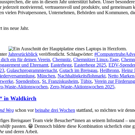
sprechen, die uns in diesem Jahr unterstützt haben. Unser besonderer 
r jederzeit motivierend, vertrauensvoll und produktiv, und gemeinsam
den vielen Privatpersonen, Unternehmen, Behörden und Kommunen, die 
t ins neue Jahr.
nter
Jahresrückblick
veröffentlicht. Schlagwörter:
#ComputertruheAdven
 dich ein für deinen Verein
,
Chemnitz
,
Chemnitzer Linux-Tage
,
Chemni
 Engagement und Ehrenamt
,
Easterhegg
,
Easterhegg 2025
,
EDV-Spenden
23
,
Gulaschprogrammiernacht
,
Gutach im Breisgau
,
Heilbronn
,
Heinz
liederversammlung
,
München
,
Nachhaltigkeitsflohmarkt
,
Netto Marken
tzwerke
,
Spendenbox
,
St. Franziskusheim
,
Tübix
,
Verein zur Förderung
ro-Waste-Aktionswochen
,
Zero-Waste-Aktionswochen 2025
.
t“ in Waldkirch
und Weg
schon vor
beinahe drei Wochen
stattfand, so möchten wir denn
öpfiges Breisgauer Team viele Besucher*innen an seinem Infostand – un
shilfe
passten. 😁 Dennoch bildete diese Kombination sicherlich eine gut
he
und deren Arbeit.