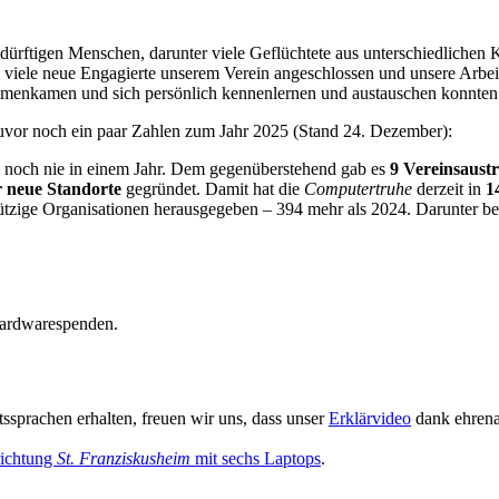
ürftigen Menschen, darunter viele Geflüchtete aus unterschiedlichen K
ch viele neue Engagierte unserem Verein angeschlossen und unsere Arbei
sammenkamen und sich persönlich kennenlernen und austauschen konnten
h zuvor noch ein paar Zahlen zum Jahr 2025 (Stand 24. Dezember):
e noch nie in einem Jahr. Dem gegenüberstehend gab es
9 Vereinsaustr
r neue Standorte
gegründet. Damit hat die
Computertruhe
derzeit in
1
zige Organisationen herausgegeben – 394 mehr als 2024. Darunter b
 Hardwarespenden.
sprachen erhalten, freuen wir uns, dass unser
Erklärvideo
dank ehrenam
nrichtung
St. Franziskusheim
mit sechs Laptops
.