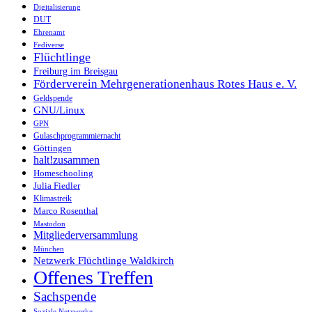
Digitalisierung
DUT
Ehrenamt
Fediverse
Flüchtlinge
Freiburg im Breisgau
Förderverein Mehrgenerationenhaus Rotes Haus e. V.
Geldspende
GNU/Linux
GPN
Gulaschprogrammiernacht
Göttingen
halt!zusammen
Homeschooling
Julia Fiedler
Klimastreik
Marco Rosenthal
Mastodon
Mitgliederversammlung
München
Netzwerk Flüchtlinge Waldkirch
Offenes Treffen
Sachspende
Soziale Netzwerke