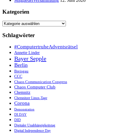
Mitgliederversammlung
12. Juni 2026
Kategorien
Kategorien
Schlagwörter
#ComputertruheAdventsrätsel
Annette Linder
Bayer Sepple
Berlin
Breisgau
CCC
Chaos Communication Congress
Chaos Computer Club
Chemnitz
Chemnitzer Linux-Tage
Corona
Demonstration
DI.DAY
DID
Digitaler Unabhängigkeitstag
Digital Independence Day