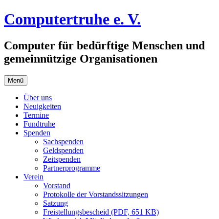
Zum
Computertruhe e. V.
Inhalt
springen
Computer für bedürftige Menschen und
gemeinnützige Organisationen
Menü
Über uns
Neuigkeiten
Termine
Fundtruhe
Spenden
Sachspenden
Geldspenden
Zeitspenden
Partnerprogramme
Verein
Vorstand
Protokolle der Vorstandssitzungen
Satzung
Freistellungsbescheid (PDF, 651 KB)