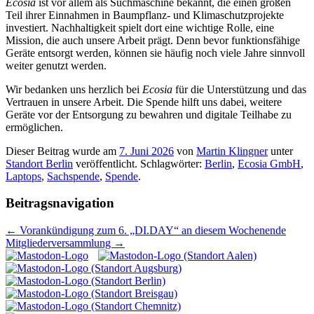
Ecosia
ist vor allem als Suchmaschine bekannt, die einen großen
Teil ihrer Einnahmen in Baumpflanz- und Klimaschutzprojekte
investiert. Nachhaltigkeit spielt dort eine wichtige Rolle, eine
Mission, die auch unsere Arbeit prägt. Denn bevor funktionsfähige
Geräte entsorgt werden, können sie häufig noch viele Jahre sinnvoll
weiter genutzt werden.
Wir bedanken uns herzlich bei
Ecosia
für die Unterstützung und das
Vertrauen in unsere Arbeit. Die Spende hilft uns dabei, weitere
Geräte vor der Entsorgung zu bewahren und digitale Teilhabe zu
ermöglichen.
Dieser Beitrag wurde am
7. Juni 2026
von
Martin Klingner
unter
Standort Berlin
veröffentlicht. Schlagwörter:
Berlin
,
Ecosia GmbH
,
Laptops
,
Sachspende
,
Spende
.
Beitragsnavigation
←
Vorankündigung zum 6. „DI.DAY“ an diesem Wochenende
Mitgliederversammlung
→