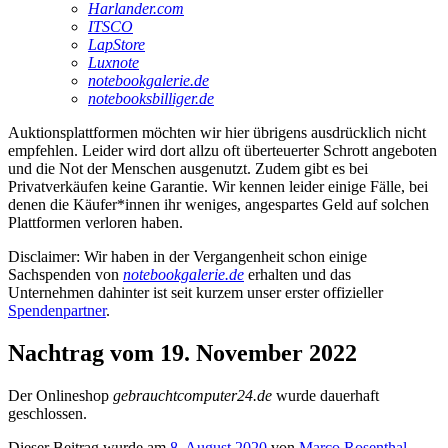
Harlander.com
ITSCO
LapStore
Luxnote
notebookgalerie.de
notebooksbilliger.de
Auktionsplattformen möchten wir hier übrigens ausdrücklich nicht
empfehlen. Leider wird dort allzu oft überteuerter Schrott angeboten
und die Not der Menschen ausgenutzt. Zudem gibt es bei
Privatverkäufen keine Garantie. Wir kennen leider einige Fälle, bei
denen die Käufer*innen ihr weniges, angespartes Geld auf solchen
Plattformen verloren haben.
Disclaimer: Wir haben in der Vergangenheit schon einige
Sachspenden von
notebookgalerie.de
erhalten und das
Unternehmen dahinter ist seit kurzem unser erster offizieller
Spendenpartner
.
Nachtrag vom 19. November 2022
Der Onlineshop
gebrauchtcomputer24.de
wurde dauerhaft
geschlossen.
Dieser Beitrag wurde am
8. August 2020
von
Marco Rosenthal