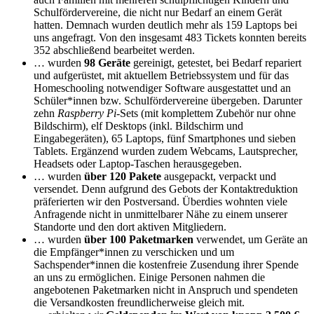
Schulfördervereine, die nicht nur Bedarf an einem Gerät
hatten. Demnach wurden deutlich mehr als 159 Laptops bei
uns angefragt. Von den insgesamt 483 Tickets konnten bereits
352 abschließend bearbeitet werden.
… wurden
98 Geräte
gereinigt, getestet, bei Bedarf repariert
und aufgerüstet, mit aktuellem Betriebssystem und für das
Homeschooling notwendiger Software ausgestattet und an
Schüler*innen bzw. Schulfördervereine übergeben. Darunter
zehn
Raspberry Pi
-Sets (mit komplettem Zubehör nur ohne
Bildschirm), elf Desktops (inkl. Bildschirm und
Eingabegeräten), 65 Laptops, fünf Smartphones und sieben
Tablets. Ergänzend wurden zudem Webcams, Lautsprecher,
Headsets oder Laptop-Taschen herausgegeben.
… wurden
über 120 Pakete
ausgepackt, verpackt und
versendet. Denn aufgrund des Gebots der Kontaktreduktion
präferierten wir den Postversand. Überdies wohnten viele
Anfragende nicht in unmittelbarer Nähe zu einem unserer
Standorte und den dort aktiven Mitgliedern.
… wurden
über 100 Paketmarken
verwendet, um Geräte an
die Empfänger*innen zu verschicken und um
Sachspender*innen die kostenfreie Zusendung ihrer Spende
an uns zu ermöglichen. Einige Personen nahmen die
angebotenen Paketmarken nicht in Anspruch und spendeten
die Versandkosten freundlicherweise gleich mit.