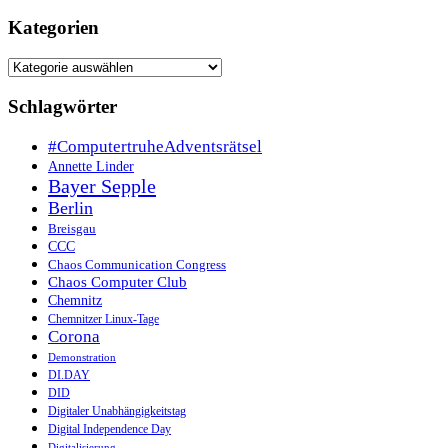
Kategorien
Kategorien
Schlagwörter
#ComputertruheAdventsrätsel
Annette Linder
Bayer Sepple
Berlin
Breisgau
CCC
Chaos Communication Congress
Chaos Computer Club
Chemnitz
Chemnitzer Linux-Tage
Corona
Demonstration
DI.DAY
DID
Digitaler Unabhängigkeitstag
Digital Independence Day
Digitalisierung