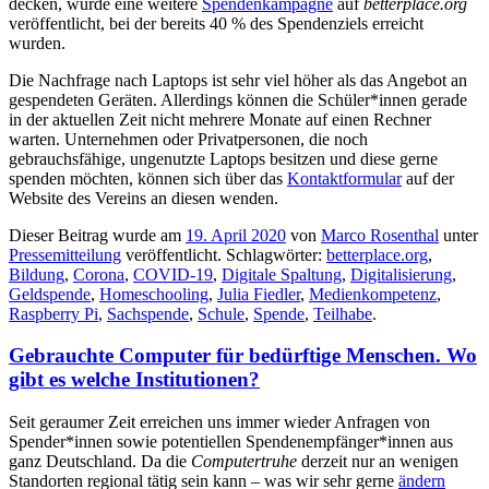
decken, wurde eine weitere
Spendenkampagne
auf
betterplace.org
veröffentlicht, bei der bereits 40 % des Spendenziels erreicht
wurden.
Die Nachfrage nach Laptops ist sehr viel höher als das Angebot an
gespendeten Geräten. Allerdings können die Schüler*innen gerade
in der aktuellen Zeit nicht mehrere Monate auf einen Rechner
warten. Unternehmen oder Privatpersonen, die noch
gebrauchsfähige, ungenutzte Laptops besitzen und diese gerne
spenden möchten, können sich über das
Kontaktformular
auf der
Website des Vereins an diesen wenden.
Dieser Beitrag wurde am
19. April 2020
von
Marco Rosenthal
unter
Pressemitteilung
veröffentlicht. Schlagwörter:
betterplace.org
,
Bildung
,
Corona
,
COVID-19
,
Digitale Spaltung
,
Digitalisierung
,
Geldspende
,
Homeschooling
,
Julia Fiedler
,
Medienkompetenz
,
Raspberry Pi
,
Sachspende
,
Schule
,
Spende
,
Teilhabe
.
Gebrauchte Computer für bedürftige Menschen. Wo
gibt es welche Institutionen?
Seit geraumer Zeit erreichen uns immer wieder Anfragen von
Spender*innen sowie potentiellen Spendenempfänger*innen aus
ganz Deutschland. Da die
Computertruhe
derzeit nur an wenigen
Standorten regional tätig sein kann – was wir sehr gerne
ändern