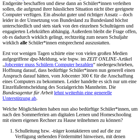
Endgeräte beschaffen und diese dann an Schüler*innen verleihen
sollen, die aufgrund ihrer häuslichen Situation nicht über geeignete
Computer verfügen. Ein absolut guter und richtiger Ansatz – doch
leider in der Umsetzung von Bundesland zu Bundesland höchst
unterschiedlich und stets stark von den einzelnen Schulträgern und
engagierten Lehrkräften abhängig. Außerdem bleibt die Frage offen,
ob es dadurch wirklich gelingt, rechtzeitig zum neuen Schuljahr
wirklich
alle
Schüler*innen entsprechend auszustatten.
Erst vor wenigen Tagen schürte eine von vielen großen Medien
aufgegriffene
dpa
-Meldung, wie bspw. im
ZEIT ONLINE
-Artikel
„
Jobcenter muss Schülern Computer bezahlen
“ niedergeschrieben,
Hoffnung darauf, dass bedürftige Schüler*innen nun generell einen
Anspruch darauf hätten, vom Jobcenter 300 € für die Anschaffung
eines Computers zu bekommen. Leider handelte es sich nur um eine
Einzelfallentscheidung des Sozialgerichts Mannheim. Die
Bundesagentur für Arbeit
lehnt weiterhin eine generelle
Unterstützung ab
.
Welche Möglichkeiten haben nun also bedürftige Schüler*innen, um
nach den Sommerferien am digitalen Lernen und Homeschooling
mit einem eigenen Rechner zu Hause teilnehmen zu können?
Schulleitung bzw. -träger kontaktieren und auf die zur
Verfügung stehenden Fördermittel hinweisen, mit denen