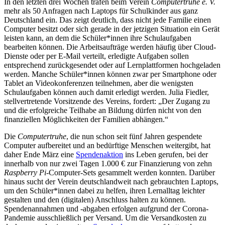
In den letzten drei Wochen trafen beim Verein
Computertruhe e. V.
mehr als 50 Anfragen nach Laptops für Schulkinder aus ganz
Deutschland ein. Das zeigt deutlich, dass nicht jede Familie einen
Computer besitzt oder sich gerade in der jetzigen Situation ein Gerät
leisten kann, an dem die Schüler*innen ihre Schulaufgaben
bearbeiten können. Die Arbeitsaufträge werden häufig über Cloud-
Dienste oder per E-Mail verteilt, erledigte Aufgaben sollen
entsprechend zurückgesendet oder auf Lernplattformen hochgeladen
werden. Manche Schüler*innen können zwar per Smartphone oder
Tablet an Videokonferenzen teilnehmen, aber die wenigsten
Schulaufgaben können auch damit erledigt werden. Julia Fiedler,
stellvertretende Vorsitzende des Vereins, fordert: „Der Zugang zu
und die erfolgreiche Teilhabe an Bildung dürfen nicht von den
finanziellen Möglichkeiten der Familien abhängen.“
Die
Computertruhe
, die nun schon seit fünf Jahren gespendete
Computer aufbereitet und an bedürftige Menschen weitergibt, hat
daher Ende März eine
Spendenaktion
ins Leben gerufen, bei der
innerhalb von nur zwei Tagen 1.000 € zur Finanzierung von zehn
Raspberry Pi
-Computer-Sets gesammelt werden konnten. Darüber
hinaus sucht der Verein deutschlandweit nach gebrauchten Laptops,
um den Schüler*innen dabei zu helfen, ihren Lernalltag leichter
gestalten und den (digitalen) Anschluss halten zu können.
Spendenannahmen und -abgaben erfolgen aufgrund der Corona-
Pandemie ausschließlich per Versand. Um die Versandkosten zu