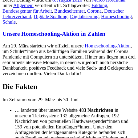
unter
Allgemein
veröffentlicht. Schlagwörter:
Bildung
,
Bundesagentur für Arbeit
,
Bundeselternrat
,
Corona
,
Deutscher
Lehrerverband
,
Digitale Spaltung
,
Digitalisierung
,
Homeschooling
,
Schule
.
Unsere Homeschooling-Aktion in Zahlen
Am 29. März starteten wir offiziell unsere
Homeschooling-Aktion
,
um Schüler*innen aus bedürftigen Familien während der Corona-
Pandemie mit Computern zu unterstützen. Hinter uns liegen nun drei
sehr arbeitsintensive Monate, in denen wir jedoch auch herzliche
Dankbarkeit, positives Feedback und viele Sach- und Geldspenden
verzeichnen durften. Vielen Dank dafür!
Die Fakten
Im Zeitraum vom 29. März bis 30. Juni …
… landeten über unsere Website
483 Nachrichten
in
unserem Ticketsystem: 132 allgemeine Anfragen, 192
Nachrichten von potentiellen Hardwarespender*innen und
159 von potentiellen Empfänger*innen. Unter den
Anfragenden der letztgenannten Kategorie befanden sich
auch Familien mit mehreren schulpflichtigen Kindern und