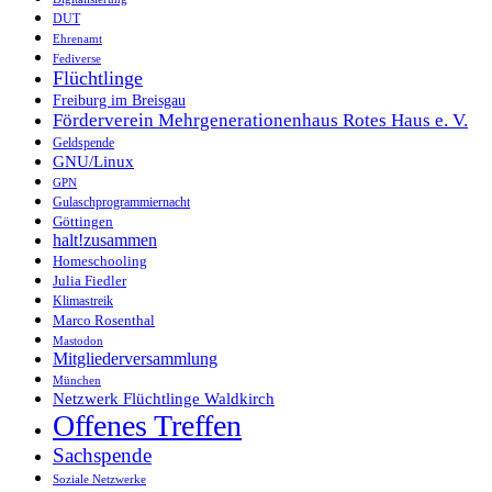
DUT
Ehrenamt
Fediverse
Flüchtlinge
Freiburg im Breisgau
Förderverein Mehrgenerationenhaus Rotes Haus e. V.
Geldspende
GNU/Linux
GPN
Gulaschprogrammiernacht
Göttingen
halt!zusammen
Homeschooling
Julia Fiedler
Klimastreik
Marco Rosenthal
Mastodon
Mitgliederversammlung
München
Netzwerk Flüchtlinge Waldkirch
Offenes Treffen
Sachspende
Soziale Netzwerke