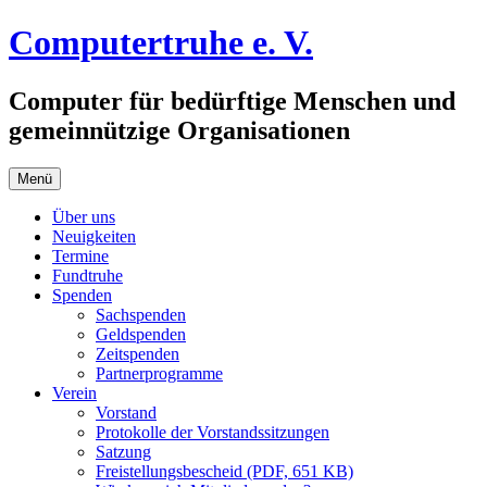
Zum
Computertruhe e. V.
Inhalt
springen
Computer für bedürftige Menschen und
gemeinnützige Organisationen
Menü
Über uns
Neuigkeiten
Termine
Fundtruhe
Spenden
Sachspenden
Geldspenden
Zeitspenden
Partnerprogramme
Verein
Vorstand
Protokolle der Vorstandssitzungen
Satzung
Freistellungsbescheid (PDF, 651 KB)