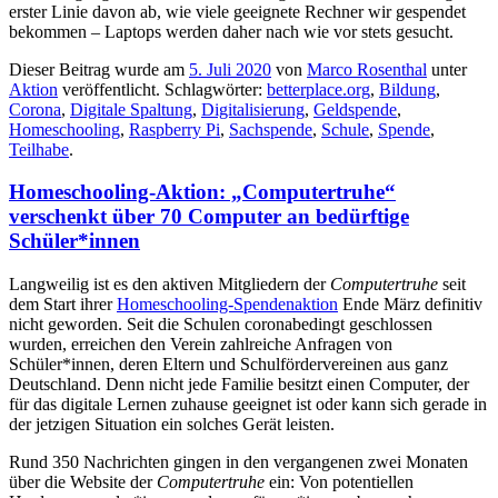
erster Linie davon ab, wie viele geeignete Rechner wir gespendet
bekommen – Laptops werden daher nach wie vor stets gesucht.
Dieser Beitrag wurde am
5. Juli 2020
von
Marco Rosenthal
unter
Aktion
veröffentlicht. Schlagwörter:
betterplace.org
,
Bildung
,
Corona
,
Digitale Spaltung
,
Digitalisierung
,
Geldspende
,
Homeschooling
,
Raspberry Pi
,
Sachspende
,
Schule
,
Spende
,
Teilhabe
.
Homeschooling-Aktion: „Computertruhe“
verschenkt über 70 Computer an bedürftige
Schüler*innen
Langweilig ist es den aktiven Mitgliedern der
Computertruhe
seit
dem Start ihrer
Homeschooling-Spendenaktion
Ende März definitiv
nicht geworden. Seit die Schulen coronabedingt geschlossen
wurden, erreichen den Verein zahlreiche Anfragen von
Schüler*innen, deren Eltern und Schulfördervereinen aus ganz
Deutschland. Denn nicht jede Familie besitzt einen Computer, der
für das digitale Lernen zuhause geeignet ist oder kann sich gerade in
der jetzigen Situation ein solches Gerät leisten.
Rund 350 Nachrichten gingen in den vergangenen zwei Monaten
über die Website der
Computertruhe
ein: Von potentiellen