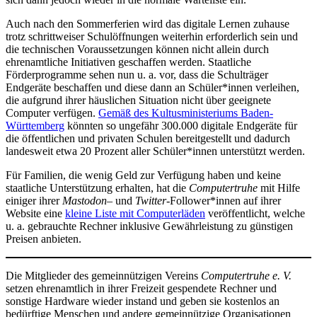
Auch nach den Sommerferien wird das digitale Lernen zuhause
trotz schrittweiser Schulöffnungen weiterhin erforderlich sein und
die technischen Voraussetzungen können nicht allein durch
ehrenamtliche Initiativen geschaffen werden. Staatliche
Förderprogramme sehen nun u. a. vor, dass die Schulträger
Endgeräte beschaffen und diese dann an Schüler*innen verleihen,
die aufgrund ihrer häuslichen Situation nicht über geeignete
Computer verfügen.
Gemäß des Kultusministeriums Baden-
Württemberg
könnten so ungefähr 300.000 digitale Endgeräte für
die öffentlichen und privaten Schulen bereitgestellt und dadurch
landesweit etwa 20 Prozent aller Schüler*innen unterstützt werden.
Für Familien, die wenig Geld zur Verfügung haben und keine
staatliche Unterstützung erhalten, hat die
Computertruhe
mit Hilfe
einiger ihrer
Mastodon
– und
Twitter
-Follower*innen auf ihrer
Website eine
kleine Liste mit Computerläden
veröffentlicht, welche
u. a. gebrauchte Rechner inklusive Gewährleistung zu günstigen
Preisen anbieten.
Die Mitglieder des gemeinnützigen Vereins
Computertruhe e. V.
setzen ehrenamtlich in ihrer Freizeit gespendete Rechner und
sonstige Hardware wieder instand und geben sie kostenlos an
bedürftige Menschen und andere gemeinnützige Organisationen