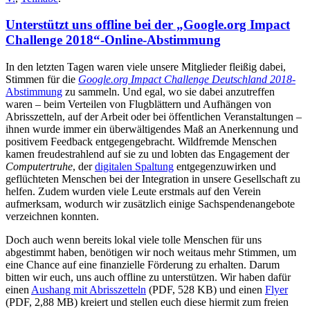
Unterstützt uns offline bei der „Google.org Impact
Challenge 2018“-Online-Abstimmung
In den letzten Tagen waren viele unsere Mitglieder fleißig dabei,
Stimmen für die
Google.org Impact Challenge Deutschland 2018
-
Abstimmung
zu sammeln. Und egal, wo sie dabei anzutreffen
waren – beim Verteilen von Flugblättern und Aufhängen von
Abrisszetteln, auf der Arbeit oder bei öffentlichen Veranstaltungen –
ihnen wurde immer ein überwältigendes Maß an Anerkennung und
positivem Feedback entgegengebracht. Wildfremde Menschen
kamen freudestrahlend auf sie zu und lobten das Engagement der
Computertruhe
, der
digitalen Spaltung
entgegenzuwirken und
geflüchteten Menschen bei der Integration in unsere Gesellschaft zu
helfen. Zudem wurden viele Leute erstmals auf den Verein
aufmerksam, wodurch wir zusätzlich einige Sachspendenangebote
verzeichnen konnten.
Doch auch wenn bereits lokal viele tolle Menschen für uns
abgestimmt haben, benötigen wir noch weitaus mehr Stimmen, um
eine Chance auf eine finanzielle Förderung zu erhalten. Darum
bitten wir euch, uns auch offline zu unterstützen. Wir haben dafür
einen
Aushang mit Abrisszetteln
(PDF, 528 KB) und einen
Flyer
(PDF, 2,88 MB) kreiert und stellen euch diese hiermit zum freien