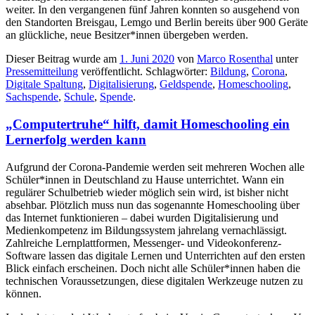
weiter. In den vergangenen fünf Jahren konnten so ausgehend von
den Standorten Breisgau, Lemgo und Berlin bereits über 900 Geräte
an glückliche, neue Besitzer*innen übergeben werden.
Dieser Beitrag wurde am
1. Juni 2020
von
Marco Rosenthal
unter
Pressemitteilung
veröffentlicht. Schlagwörter:
Bildung
,
Corona
,
Digitale Spaltung
,
Digitalisierung
,
Geldspende
,
Homeschooling
,
Sachspende
,
Schule
,
Spende
.
„Computertruhe“ hilft, damit Homeschooling ein
Lernerfolg werden kann
Aufgrund der Corona-Pandemie werden seit mehreren Wochen alle
Schüler*innen in Deutschland zu Hause unterrichtet. Wann ein
regulärer Schulbetrieb wieder möglich sein wird, ist bisher nicht
absehbar. Plötzlich muss nun das sogenannte Homeschooling über
das Internet funktionieren – dabei wurden Digitalisierung und
Medienkompetenz im Bildungssystem jahrelang vernachlässigt.
Zahlreiche Lernplattformen, Messenger- und Videokonferenz-
Software lassen das digitale Lernen und Unterrichten auf den ersten
Blick einfach erscheinen. Doch nicht alle Schüler*innen haben die
technischen Voraussetzungen, diese digitalen Werkzeuge nutzen zu
können.