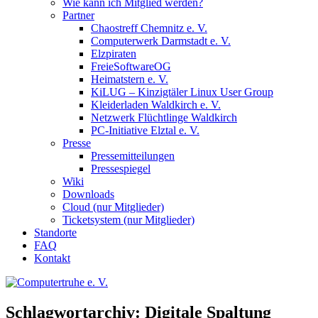
Wie kann ich Mitglied werden?
Partner
Chaostreff Chemnitz e. V.
Computerwerk Darmstadt e. V.
Elzpiraten
FreieSoftwareOG
Heimatstern e. V.
KiLUG – Kinzigtäler Linux User Group
Kleiderladen Waldkirch e. V.
Netzwerk Flüchtlinge Waldkirch
PC-Initiative Elztal e. V.
Presse
Pressemitteilungen
Pressespiegel
Wiki
Downloads
Cloud (nur Mitglieder)
Ticketsystem (nur Mitglieder)
Standorte
FAQ
Kontakt
Schlagwortarchiv:
Digitale Spaltung