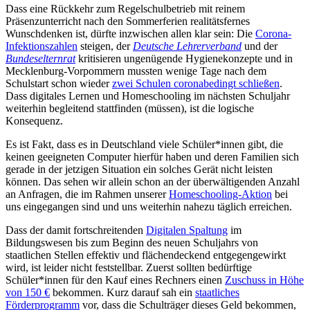
Dass eine Rückkehr zum Regelschulbetrieb mit reinem
Präsenzunterricht nach den Sommerferien realitätsfernes
Wunschdenken ist, dürfte inzwischen allen klar sein: Die
Corona-
Infektionszahlen
steigen, der
Deutsche Lehrerverband
und der
Bundeselternrat
kritisieren ungenügende Hygienekonzepte und in
Mecklenburg-Vorpommern mussten wenige Tage nach dem
Schulstart schon wieder
zwei Schulen coronabedingt schließen
.
Dass digitales Lernen und Homeschooling im nächsten Schuljahr
weiterhin begleitend stattfinden (müssen), ist die logische
Konsequenz.
Es ist Fakt, dass es in Deutschland viele Schüler*innen gibt, die
keinen geeigneten Computer hierfür haben und deren Familien sich
gerade in der jetzigen Situation ein solches Gerät nicht leisten
können. Das sehen wir allein schon an der überwältigenden Anzahl
an Anfragen, die im Rahmen unserer
Homeschooling-Aktion
bei
uns eingegangen sind und uns weiterhin nahezu täglich erreichen.
Dass der damit fortschreitenden
Digitalen Spaltung
im
Bildungswesen bis zum Beginn des neuen Schuljahrs von
staatlichen Stellen effektiv und flächendeckend entgegengewirkt
wird, ist leider nicht feststellbar. Zuerst sollten bedürftige
Schüler*innen für den Kauf eines Rechners einen
Zuschuss in Höhe
von 150 €
bekommen. Kurz darauf sah ein
staatliches
Förderprogramm
vor, dass die Schulträger dieses Geld bekommen,