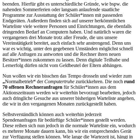
beenden. Hierfür gibt es unterschiedliche Gründe, wie bspw. die
nahenden Sommerferien oder langsam anlaufende staatliche
Programme zur Ausstattung der Schüler*innen mit passenden
Endgeräten. Außerdem finden sich auf unserer herkömmlichen
Warteliste viele weitere Personen und Einrichtungen, die ebenfalls
dringenden Bedarf an Computern haben. Und natürlich waren die
vergangenen drei Monate trotz aller Freude, die uns unsere
Vereinstätigkeit bereitet, auch einfach sehr anstrengend. Denn uns
war es wichtig, unter den gegebenen Umständen möglichst schnell
auf alle Anfragen zu antworten und die Rechner ihren neuen
Besitzer*innen zukommen zu lassen. Denn digitale Teilhabe und
Lernerfolg dürfen nicht vom Geldbeutel der Eltern abhängen.
Nun wollen wir ein bisschen das Tempo drosseln und wieder zum
„
Normalbetrieb
“
der
Computertruhe
zurückkehren. Die noch
rund
70 offenen Rechneranfragen
für Schüler*innen aus dem
Aktionszeitraum werden wir weiterhin bevorzugt bearbeiten, jedoch
auch dringliche Gesuche aus unserer bisherigen Warteliste angehen,
die wir in den vergangenen Monaten zurückgestellt haben.
Selbstverständlich können auch weiterhin jederzeit
Spendenanfragen für bedürftige Schüler*innen gestellt werden.
Diese reihen sich nun jedoch in die normale Warteliste ein, wodurch
es mehrere Monate dauern kann, bis wir ein entsprechendes Gerät
zur Verfügung stellen können. Wie lange die Wartezeit ist, hängt in