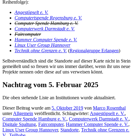
Reihenfolge):
Angestöpselt e. V.
Computertspende Regensburg e. V.
Computer Spende Hamburg e. V.
Computerwerk Darmstadt e. V.
Faircomputer
Hammer Computer Spende e. V.
Linux User Group Hannover
Technik ohne Grenzen e. V.
(
Regionalgruppe Erlangen
)
Selbstverständlich sind die Standorte auf dieser Karte nicht in Stein
gemeißelt und so freuen wir uns immer darüber, wenn ihr uns neue
Projekte nennen oder diese auf uns verweisen könnt.
Nachtrag vom 5. Februar 2025
Die oben stehende Liste an Institutionen wurde aktualisiert.
Dieser Beitrag wurde am
5. Oktober 2019
von
Marco Rosenthal
unter
Allgemein
veröffentlicht. Schlagwörter:
Angestöpselt e. V.
,
Computer Spende Hamburg e. V.
,
Computerwerk Darmstadt e. V.
,
Digitale Spaltung
,
Faircomputer
,
Hammer Computer Spende e. V.
,
Linux User Group Hannover
,
Standorte
,
Technik ohne Grenzen e.
V.
,
Teilhabe
.