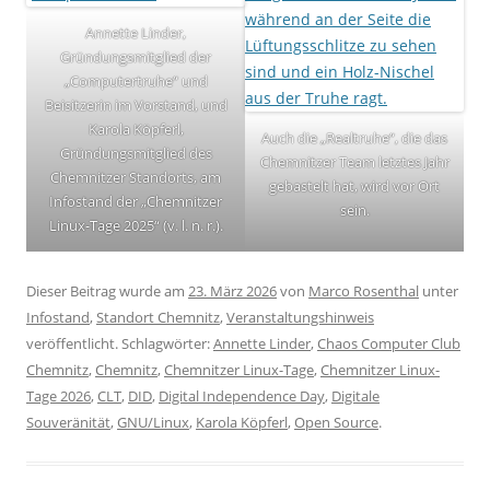
Annette Linder,
Gründungsmitglied der
„Computertruhe“ und
Beisitzerin im Vorstand, und
Karola Köpferl,
Auch die „Realtruhe“, die das
Gründungsmitglied des
Chemnitzer Team letztes Jahr
Chemnitzer Standorts, am
gebastelt hat, wird vor Ort
Infostand der „Chemnitzer
sein.
Linux-Tage 2025“ (v. l. n. r.).
Dieser Beitrag wurde am
23. März 2026
von
Marco Rosenthal
unter
Infostand
,
Standort Chemnitz
,
Veranstaltungshinweis
veröffentlicht. Schlagwörter:
Annette Linder
,
Chaos Computer Club
Chemnitz
,
Chemnitz
,
Chemnitzer Linux-Tage
,
Chemnitzer Linux-
Tage 2026
,
CLT
,
DID
,
Digital Independence Day
,
Digitale
Souveränität
,
GNU/Linux
,
Karola Köpferl
,
Open Source
.