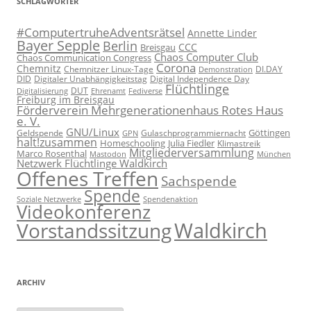
SCHLAGWÖRTER
#ComputertruheAdventsrätsel
Annette Linder
Bayer Sepple
Berlin
CCC
Breisgau
Chaos Computer Club
Chaos Communication Congress
Corona
Chemnitz
Chemnitzer Linux-Tage
Demonstration
DI.DAY
DID
Digital Independence Day
Digitaler Unabhängigkeitstag
Flüchtlinge
DUT
Fediverse
Digitalisierung
Ehrenamt
Freiburg im Breisgau
Förderverein Mehrgenerationenhaus Rotes Haus
e. V.
GNU/Linux
Göttingen
Geldspende
Gulaschprogrammiernacht
GPN
halt!zusammen
Homeschooling
Julia Fiedler
Klimastreik
Mitgliederversammlung
Marco Rosenthal
München
Mastodon
Netzwerk Flüchtlinge Waldkirch
Offenes Treffen
Sachspende
Spende
Spendenaktion
Soziale Netzwerke
Videokonferenz
Waldkirch
Vorstandssitzung
ARCHIV