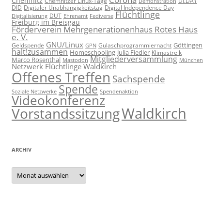
Chemnitz
Chemnitzer Linux-Tage
Demonstration
DI.DAY
DID
Digital Independence Day
Digitaler Unabhängigkeitstag
Flüchtlinge
DUT
Fediverse
Digitalisierung
Ehrenamt
Freiburg im Breisgau
Förderverein Mehrgenerationenhaus Rotes Haus
e. V.
GNU/Linux
Göttingen
Geldspende
Gulaschprogrammiernacht
GPN
halt!zusammen
Homeschooling
Julia Fiedler
Klimastreik
Mitgliederversammlung
Marco Rosenthal
München
Mastodon
Netzwerk Flüchtlinge Waldkirch
Offenes Treffen
Sachspende
Spende
Spendenaktion
Soziale Netzwerke
Videokonferenz
Waldkirch
Vorstandssitzung
ARCHIV
Archiv