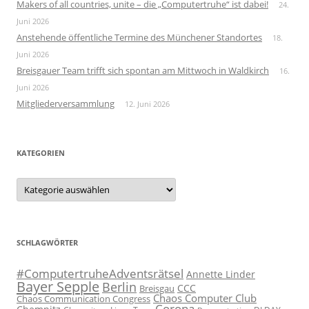
Makers of all countries, unite – die „Computertruhe“ ist dabei!
24.
Juni 2026
Anstehende öffentliche Termine des Münchener Standortes
18.
Juni 2026
Breisgauer Team trifft sich spontan am Mittwoch in Waldkirch
16.
Juni 2026
Mitgliederversammlung
12. Juni 2026
KATEGORIEN
Kategorien
SCHLAGWÖRTER
#ComputertruheAdventsrätsel
Annette Linder
Bayer Sepple
Berlin
CCC
Breisgau
Chaos Computer Club
Chaos Communication Congress
Corona