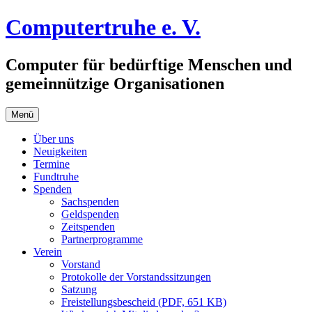
Zum
Computertruhe e. V.
Inhalt
springen
Computer für bedürftige Menschen und
gemeinnützige Organisationen
Menü
Über uns
Neuigkeiten
Termine
Fundtruhe
Spenden
Sachspenden
Geldspenden
Zeitspenden
Partnerprogramme
Verein
Vorstand
Protokolle der Vorstandssitzungen
Satzung
Freistellungsbescheid (PDF, 651 KB)