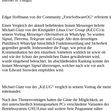
Internet of Things).
Edgar Hoffmann von der Community „FreieSoftwareOG“ referierte üb
Einen Vergleich der aktuell beliebtesten Instant Messenger lieferte
Michael Glatz von der
Kinzigtäler Linux User Group
(
KiLUG
) in
seinem Vortrag
Messenger-Alternativen zu WhatsApp
. So wurden
Signal
,
Threema
,
Telegram
und
Google Allo
dem derzeitigen
Platzhirsch
WhatsApp
hinsichtlich Funktionsumfang und Sicherheit
gegenüber gestellt. Insbesondere die Frage, wie privat die
Kommunikation bei den einzelnen Anbietern wirklich ist sowie ob
und wie der Schutz der persönlichen Daten gewährleistet wird,
wurde eingehend beleuchtet. Im abschließenden Ranking konnte der
Instant Messenger
Signal
überzeugen, welcher nach wie vor auch
von Edward Snowden empfohlen wird.
Michael Glatz von der „KiLUG“ verglich in seinem Vortrag die meist
miteinander.
Nach den Themenvorträgen hatten die Gäste die Möglichkeit, an
drei unterschiedlich leistungsstarken PCs verschiedene Varianten des
Betriebssystems
GNU/Linux
und weitere freie Programme näher