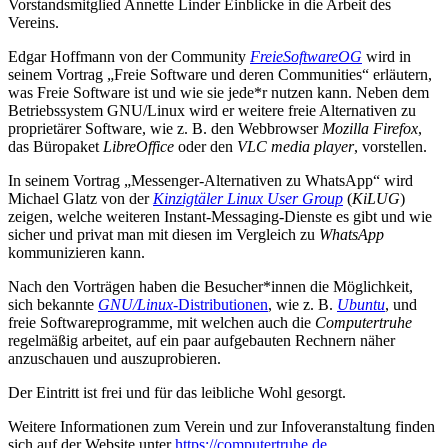
Vorstandsmitglied Annette Linder Einblicke in die Arbeit des
Vereins.
Edgar Hoffmann von der Community
FreieSoftwareOG
wird in
seinem Vortrag „Freie Software und deren Communities“ erläutern,
was Freie Software ist und wie sie jede*r nutzen kann. Neben dem
Betriebssystem GNU/Linux wird er weitere freie Alternativen zu
proprietärer Software, wie z. B. den Webbrowser
Mozilla Firefox
,
das Büropaket
LibreOffice
oder den
VLC media player
, vorstellen.
In seinem Vortrag „Messenger-Alternativen zu WhatsApp“ wird
Michael Glatz von der
Kinzigtäler Linux User Group
(
KiLUG
)
zeigen, welche weiteren Instant-Messaging-Dienste es gibt und wie
sicher und privat man mit diesen im Vergleich zu
WhatsApp
kommunizieren kann.
Nach den Vorträgen haben die Besucher*innen die Möglichkeit,
sich bekannte
GNU/Linux
-Distributionen
, wie z. B.
Ubuntu
, und
freie Softwareprogramme, mit welchen auch die
Computertruhe
regelmäßig arbeitet, auf ein paar aufgebauten Rechnern näher
anzuschauen und auszuprobieren.
Der Eintritt ist frei und für das leibliche Wohl gesorgt.
Weitere Informationen zum Verein und zur Infoveranstaltung finden
sich auf der Website unter
https://computertruhe.de
.