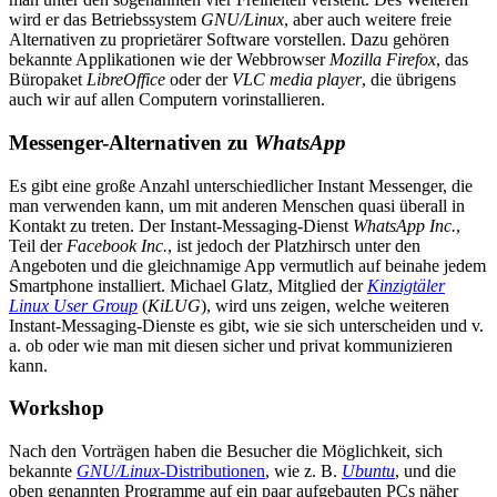
wird er das Betriebssystem
GNU/Linux
, aber auch weitere freie
Alternativen zu proprietärer Software vorstellen. Dazu gehören
bekannte Applikationen wie der Webbrowser
Mozilla Firefox
, das
Büropaket
LibreOffice
oder der
VLC media player
, die übrigens
auch wir auf allen Computern vorinstallieren.
Messenger-Alternativen zu
WhatsApp
Es gibt eine große Anzahl unterschiedlicher Instant Messenger, die
man verwenden kann, um mit anderen Menschen quasi überall in
Kontakt zu treten. Der Instant-Messaging-Dienst
WhatsApp Inc.
,
Teil der
Facebook Inc.
, ist jedoch der Platzhirsch unter den
Angeboten und die gleichnamige App vermutlich auf beinahe jedem
Smartphone installiert. Michael Glatz, Mitglied der
Kinzigtäler
Linux User Group
(
KiLUG
), wird uns zeigen, welche weiteren
Instant-Messaging-Dienste es gibt, wie sie sich unterscheiden und v.
a. ob oder wie man mit diesen sicher und privat kommunizieren
kann.
Workshop
Nach den Vorträgen haben die Besucher die Möglichkeit, sich
bekannte
GNU/Linux
-Distributionen
, wie z. B.
Ubuntu
, und die
oben genannten Programme auf ein paar aufgebauten PCs näher