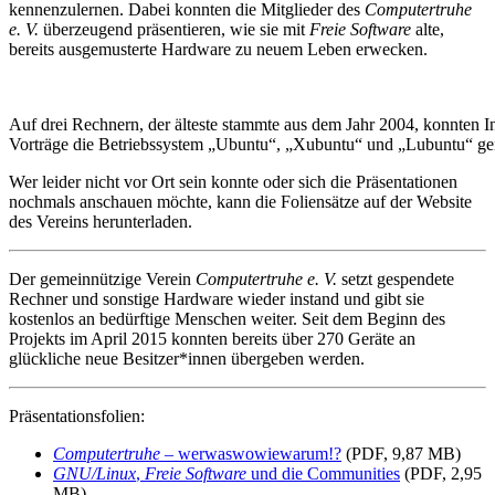
kennenzulernen. Dabei konnten die Mitglieder des
Computertruhe
e. V.
überzeugend präsentieren, wie sie mit
Freie Software
alte,
bereits ausgemusterte Hardware zu neuem Leben erwecken.
Auf drei Rechnern, der älteste stammte aus dem Jahr 2004, konnten I
Vorträge die Betriebssystem „Ubuntu“, „Xubuntu“ und „Lubuntu“ ge
Wer leider nicht vor Ort sein konnte oder sich die Präsentationen
nochmals anschauen möchte, kann die Foliensätze auf der Website
des Vereins herunterladen.
Der gemeinnützige Verein
Computertruhe e. V.
setzt gespendete
Rechner und sonstige Hardware wieder instand und gibt sie
kostenlos an bedürftige Menschen weiter. Seit dem Beginn des
Projekts im April 2015 konnten bereits über 270 Geräte an
glückliche neue Besitzer*innen übergeben werden.
Präsentationsfolien:
Computertruhe
– werwaswowiewarum!?
(PDF, 9,87 MB)
GNU/Linux
,
Freie Software
und die Communities
(PDF, 2,95
MB)