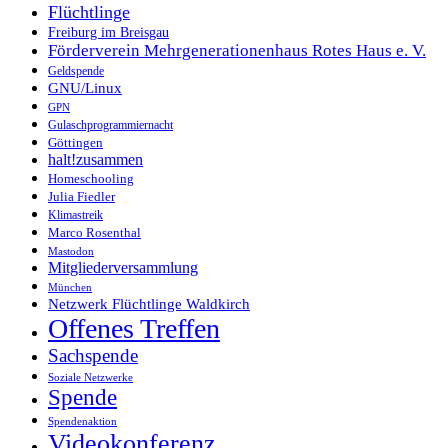
Flüchtlinge
Freiburg im Breisgau
Förderverein Mehrgenerationenhaus Rotes Haus e. V.
Geldspende
GNU/Linux
GPN
Gulaschprogrammiernacht
Göttingen
halt!zusammen
Homeschooling
Julia Fiedler
Klimastreik
Marco Rosenthal
Mastodon
Mitgliederversammlung
München
Netzwerk Flüchtlinge Waldkirch
Offenes Treffen
Sachspende
Soziale Netzwerke
Spende
Spendenaktion
Videokonferenz