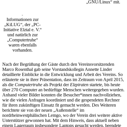
„GNU/Linux“ mit.
Informationen zur
„KiLUG“, der „PC-
Initiative Elztal e. V.“
und natürlich zur
„Computertruhe“
waren ebenfalls
vorhanden.
Nach der Begrüßung der Gäste durch den Vereinsvorsitzenden
Marco Rosenthal gab seine Vorstandskollegin Annette Linder
detaillierte Einblicke in die Entwicklung und Arbeit des Vereins. So
erläuterte sie in ihrer Präsentation, dass im Zeitraum von April 2015,
als die
Computertruhe
als Projekt der
Elzpiraten
startete, bis heute
über 270 Computer an bedürftige Menschen weitergegeben wurden.
Anhand vieler Bilder konnten die Besucher*innen nachvollziehen,
wie die vielen Anfragen koordiniert und die gespendeten Rechner
für ihren zukünftigen Einsatz fit gemacht werden. Des Weiteren
berichtete sie von der neuen „Außenstelle“ im
nordrheinwestphälischen Lemgo, wo der Verein drei weitere aktive
Unterstützer gewonnen hat. Mit dem Hinweis, dass aktuell neben
einem Lagerraum insbesondere Laptops gesucht werden, beendete