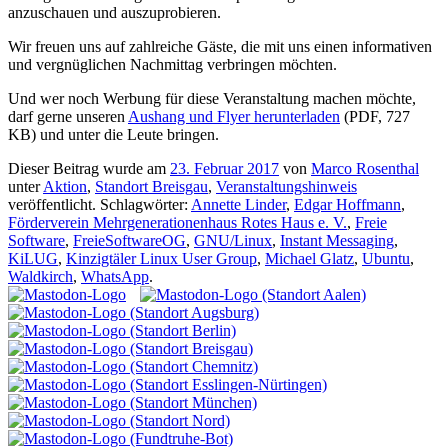
anzuschauen und auszuprobieren.
Wir freuen uns auf zahlreiche Gäste, die mit uns einen informativen
und vergnüglichen Nachmittag verbringen möchten.
Und wer noch Werbung für diese Veranstaltung machen möchte,
darf gerne unseren
Aushang und Flyer herunterladen
(PDF, 727
KB) und unter die Leute bringen.
Dieser Beitrag wurde am
23. Februar 2017
von
Marco Rosenthal
unter
Aktion
,
Standort Breisgau
,
Veranstaltungshinweis
veröffentlicht. Schlagwörter:
Annette Linder
,
Edgar Hoffmann
,
Förderverein Mehrgenerationenhaus Rotes Haus e. V.
,
Freie
Software
,
FreieSoftwareOG
,
GNU/Linux
,
Instant Messaging
,
KiLUG
,
Kinzigtäler Linux User Group
,
Michael Glatz
,
Ubuntu
,
Waldkirch
,
WhatsApp
.