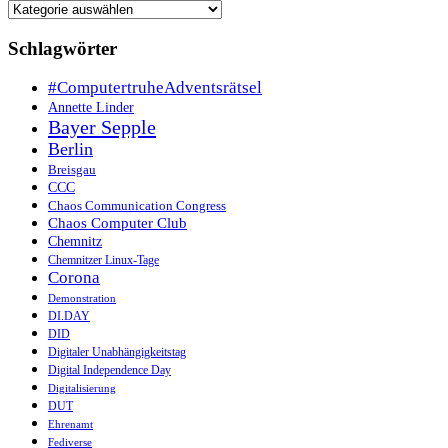
Kategorien
Schlagwörter
#ComputertruheAdventsrätsel
Annette Linder
Bayer Sepple
Berlin
Breisgau
CCC
Chaos Communication Congress
Chaos Computer Club
Chemnitz
Chemnitzer Linux-Tage
Corona
Demonstration
DI.DAY
DID
Digitaler Unabhängigkeitstag
Digital Independence Day
Digitalisierung
DUT
Ehrenamt
Fediverse