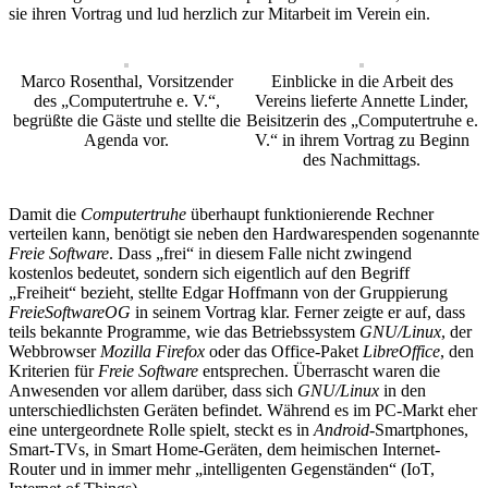
sie ihren Vortrag und lud herzlich zur Mitarbeit im Verein ein.
Marco Rosenthal, Vorsitzender
Einblicke in die Arbeit des
des „Computertruhe e. V.“,
Vereins lieferte Annette Linder,
begrüßte die Gäste und stellte die
Beisitzerin des „Computertruhe e.
Agenda vor.
V.“ in ihrem Vortrag zu Beginn
des Nachmittags.
Damit die
Computertruhe
überhaupt funktionierende Rechner
verteilen kann, benötigt sie neben den Hardwarespenden sogenannte
Freie Software
. Dass „frei“ in diesem Falle nicht zwingend
kostenlos bedeutet, sondern sich eigentlich auf den Begriff
„Freiheit“ bezieht, stellte Edgar Hoffmann von der Gruppierung
FreieSoftwareOG
in seinem Vortrag klar. Ferner zeigte er auf, dass
teils bekannte Programme, wie das Betriebssystem
GNU/Linux
, der
Webbrowser
Mozilla Firefox
oder das Office-Paket
LibreOffice
, den
Kriterien für
Freie Software
entsprechen. Überrascht waren die
Anwesenden vor allem darüber, dass sich
GNU/Linux
in den
unterschiedlichsten Geräten befindet. Während es im PC-Markt eher
eine untergeordnete Rolle spielt, steckt es in
Android
-Smartphones,
Smart-TVs, in Smart Home-Geräten, dem heimischen Internet-
Router und in immer mehr „intelligenten Gegenständen“ (IoT,