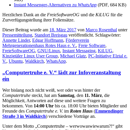
Instant Messenger-Alternativen zu
WhatsApp
(PDF, 684 KB)
Herzlichen Dank an die
FreieSoftwareOG
und die
KiLUG
für die
Zur­ver­fü­gung­stel­lung ihrer Foliensätze.
Dieser Beitrag wurde am
18. März 2017
von
Marco Rosenthal
unter
Pressemitteilung
,
Standort Breisgau
veröffentlicht. Schlagwörter:
Annette Linder
,
Edgar Hoffmann
,
Förderverein
Mehrgenerationenhaus Rotes Haus e. V.
,
Freie Software
,
FreieSoftwareOG
,
GNU/Linux
,
Instant Messaging
,
KiLUG
,
Kinzigtäler Linux User Group
,
Michael Glatz
,
PC-Initiative Elztal e.
V.
,
Ubuntu
,
Waldkirch
,
WhatsApp
.
„Computertruhe e. V.“ lädt zur Infoveranstaltung
ein
Wer bislang noch nicht weiß, wer oder was hinter der
Computertruhe
steckt, hat am
Samstag
, den
11. März
, die
Möglichkeit, Antworten auf diese und weitere Fragen zu
bekommen. Von
14:00 Uhr
bis ca. 18:00 Uhr bieten Mitglieder und
Freunde des
Computertruhe e. V.
im
Roten Haus
(
Emmendinger
Straße 3 in Waldkirch
) verschiedene Vorträge an.
Unter dem Motto „Computertruhe – werwowaswiewarum?!“ gibt