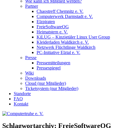
Wie kann ich Mitglied werden?
Partner
Chaostreff Chemnitz e. V.
Computerwerk Darmstadt e. V.
Elzpiraten
FreieSoftwareOG
Heimatstern e. V.
KiLUG – Kinzigtäler Linux User Group
Kleiderladen Waldkirch e. V.
Netzwerk Flüchtlinge Waldkirch
PC-Initiative Elztal e. V.
Presse
Pressemitteilungen
Pressespiegel
Wiki
Downloads
Cloud (nur Mitglieder)
Ticketsystem (nur Mitglieder)
Standorte
FAQ
Kontakt
Schlagwortarchiv:
FreieSoftwareOG