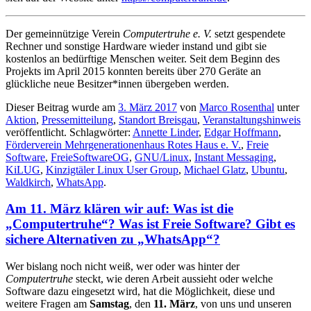
Der gemeinnützige Verein
Computertruhe e. V.
setzt gespendete
Rechner und sonstige Hardware wieder instand und gibt sie
kostenlos an bedürftige Menschen weiter. Seit dem Beginn des
Projekts im April 2015 konnten bereits über 270 Geräte an
glückliche neue Besitzer*innen übergeben werden.
Dieser Beitrag wurde am
3. März 2017
von
Marco Rosenthal
unter
Aktion
,
Pressemitteilung
,
Standort Breisgau
,
Veranstaltungshinweis
veröffentlicht. Schlagwörter:
Annette Linder
,
Edgar Hoffmann
,
Förderverein Mehrgenerationenhaus Rotes Haus e. V.
,
Freie
Software
,
FreieSoftwareOG
,
GNU/Linux
,
Instant Messaging
,
KiLUG
,
Kinzigtäler Linux User Group
,
Michael Glatz
,
Ubuntu
,
Waldkirch
,
WhatsApp
.
Am 11. März klären wir auf: Was ist die
„Computertruhe“? Was ist Freie Software? Gibt es
sichere Alternativen zu „WhatsApp“?
Wer bislang noch nicht weiß, wer oder was hinter der
Computertruhe
steckt, wie deren Arbeit aussieht oder welche
Software dazu eingesetzt wird, hat die Möglichkeit, diese und
weitere Fragen am
Samstag
, den
11. März
, von uns und unseren