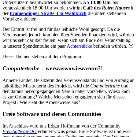
Unterstützern beantwortet zu bekommen. Ab
14:00 Uhr
bis
voraussichtlich 18:00 Uhr werden wir im
Café des
Roten Hauses
in
der
Emmendinger Straße 3 in Waldkirch
die unten stehenden
Vorträge anbieten.
Der Eintritt ist frei und für das leibliche Wohl gesorgt. Da die
Vereinsarbeit jedoch komplett über Spenden finanziert wird, würden
wir uns sehr darüber freuen, wenn sich am Ende der Veranstaltung
in unserer Spendentruhe ein paar
Achterstücke
befinden würden. 😉
Diese Themen stehen auf dem Programm:
Computertruhe
– werwaswowiewarum?!
Annette Linder, Beisitzerin des Vereinsvorstands und von Anfang an
tatkräftige Mitstreiterin des Projekts, wird die
Computertruhe
und
den daraus hervorgegangenen Verein näher vorstellen. Wieso kam
es zur Gründung? Welche Menschen engagieren sich für dieses
Projekt? Wie sieht die Arbeitsweise aus?
Freie Software und deren Communities
Im Anschluss wird uns Edgar Hoffmann von der Community
FreieSoftwareOG
erläutern, was genau Freie Software ist und was
man unter den sogenannten vier Freiheiten versteht. Des Weiteren