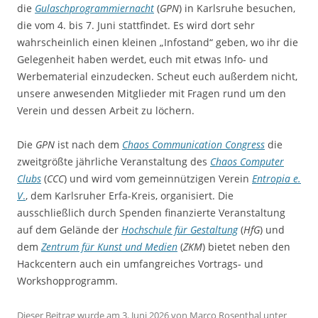
die
Gulaschprogrammiernacht
(
GPN
) in Karlsruhe besuchen,
die vom 4. bis 7. Juni stattfindet. Es wird dort sehr
wahrscheinlich einen kleinen „Infostand“ geben, wo ihr die
Gelegenheit haben werdet, euch mit etwas Info- und
Werbematerial einzudecken. Scheut euch außerdem nicht,
unsere anwesenden Mitglieder mit Fragen rund um den
Verein und dessen Arbeit zu löchern.
Die
GPN
ist nach dem
Chaos Communication Congress
die
zweitgrößte jährliche Veranstaltung des
Chaos Computer
Clubs
(
CCC
) und wird vom gemeinnützigen Verein
Entropia e.
V
.
, dem Karlsruher Erfa-Kreis, organisiert. Die
ausschließlich durch Spenden finanzierte Veranstaltung
auf dem Gelände der
Hochschule für Gestaltung
(
HfG
) und
dem
Zentrum für Kunst und Medien
(
ZKM
) bietet neben den
Hackcentern auch ein umfangreiches Vortrags- und
Workshopprogramm.
Dieser Beitrag wurde am
3. Juni 2026
von
Marco Rosenthal
unter