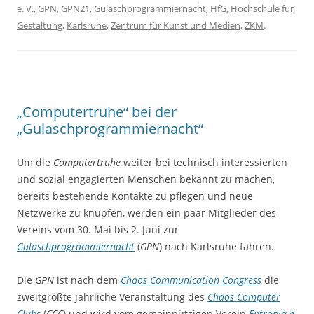
e. V.
,
GPN
,
GPN21
,
Gulaschprogrammiernacht
,
HfG
,
Hochschule für
Gestaltung
,
Karlsruhe
,
Zentrum für Kunst und Medien
,
ZKM
.
„Computertruhe“ bei der
„Gulaschprogrammiernacht“
Um die
Computertruhe
weiter bei technisch interessierten
und sozial engagierten Menschen bekannt zu machen,
bereits bestehende Kontakte zu pflegen und neue
Netzwerke zu knüpfen, werden ein paar Mitglieder des
Vereins vom 30. Mai bis 2. Juni zur
Gulaschprogrammiernacht
(
GPN
) nach Karlsruhe fahren.
Die
GPN
ist nach dem
Chaos Communication Congress
die
zweitgrößte jährliche Veranstaltung des
Chaos Computer
Clubs
(
CCC
) und wird vom gemeinnützigen Verein
Entropia e.