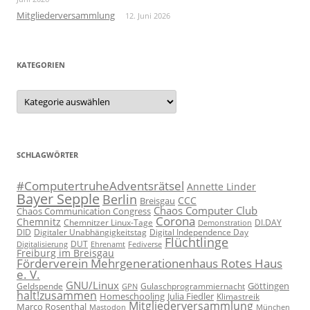
Mitgliederversammlung
12. Juni 2026
KATEGORIEN
Kategorien
SCHLAGWÖRTER
#ComputertruheAdventsrätsel
Annette Linder
Bayer Sepple
Berlin
CCC
Breisgau
Chaos Computer Club
Chaos Communication Congress
Corona
Chemnitz
Chemnitzer Linux-Tage
Demonstration
DI.DAY
DID
Digital Independence Day
Digitaler Unabhängigkeitstag
Flüchtlinge
DUT
Fediverse
Digitalisierung
Ehrenamt
Freiburg im Breisgau
Förderverein Mehrgenerationenhaus Rotes Haus
e. V.
GNU/Linux
Göttingen
Geldspende
Gulaschprogrammiernacht
GPN
halt!zusammen
Homeschooling
Julia Fiedler
Klimastreik
Mitgliederversammlung
Marco Rosenthal
München
Mastodon