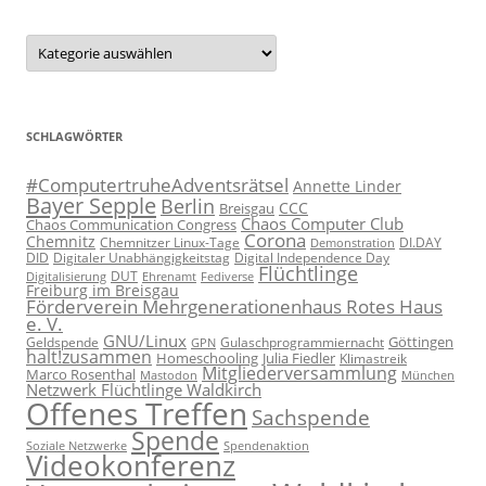
Kategorien
SCHLAGWÖRTER
#ComputertruheAdventsrätsel
Annette Linder
Bayer Sepple
Berlin
CCC
Breisgau
Chaos Computer Club
Chaos Communication Congress
Corona
Chemnitz
Chemnitzer Linux-Tage
Demonstration
DI.DAY
DID
Digital Independence Day
Digitaler Unabhängigkeitstag
Flüchtlinge
DUT
Fediverse
Digitalisierung
Ehrenamt
Freiburg im Breisgau
Förderverein Mehrgenerationenhaus Rotes Haus
e. V.
GNU/Linux
Göttingen
Geldspende
Gulaschprogrammiernacht
GPN
halt!zusammen
Homeschooling
Julia Fiedler
Klimastreik
Mitgliederversammlung
Marco Rosenthal
München
Mastodon
Netzwerk Flüchtlinge Waldkirch
Offenes Treffen
Sachspende
Spende
Spendenaktion
Soziale Netzwerke
Videokonferenz