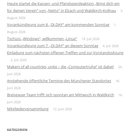
Heute startet die Kassen- und Pfandspendeaktion „Bring dich ein
für deinen Verein“ von „Netto“ in Elzach und Waldkirch-Kollnau
3.
August 2026
Vorankündigung zum 8. „DI.DAY“ am kommenden Sonntag
1.
August 2026
Tschüss „Windows“, willkommen „Linux“
19. Juli 2026
Vorankündigung zum 7. „DI.DAY“ an diesem Sonntag
4. Juli 2026
Einladung zum nächsten offenen Treffen und zur Vorstandssitzung
2. Juli 2026
Makers of all countries, unite – die „Computertruhe“ ist dabei!
24.
Juni 2026
Anstehende öffentliche Termine des Münchener Standortes
18.
Juni 2026
Breisgauer Team trifft sich spontan am Mittwoch in Waldkirch
16.
Juni 2026
Mitgliederversammlung
12. Juni 2026
KATEGORIEN