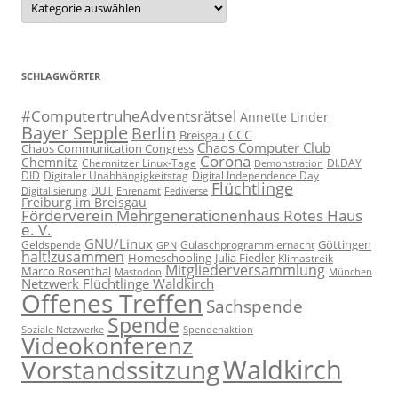
SCHLAGWÖRTER
#ComputertruheAdventsrätsel
Annette Linder
Bayer Sepple
Berlin
CCC
Breisgau
Chaos Computer Club
Chaos Communication Congress
Corona
Chemnitz
Chemnitzer Linux-Tage
Demonstration
DI.DAY
DID
Digital Independence Day
Digitaler Unabhängigkeitstag
Flüchtlinge
DUT
Fediverse
Digitalisierung
Ehrenamt
Freiburg im Breisgau
Förderverein Mehrgenerationenhaus Rotes Haus
e. V.
GNU/Linux
Göttingen
Geldspende
Gulaschprogrammiernacht
GPN
halt!zusammen
Homeschooling
Julia Fiedler
Klimastreik
Mitgliederversammlung
Marco Rosenthal
München
Mastodon
Netzwerk Flüchtlinge Waldkirch
Offenes Treffen
Sachspende
Spende
Spendenaktion
Soziale Netzwerke
Videokonferenz
Waldkirch
Vorstandssitzung