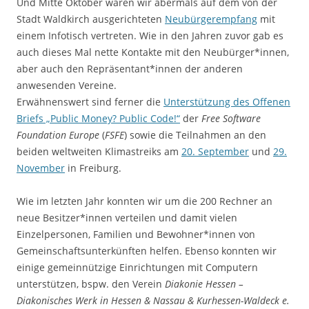
Und Mitte Oktober waren wir abermals auf dem von der
Stadt Waldkirch ausgerichteten
Neubürgerempfang
mit
einem Infotisch vertreten. Wie in den Jahren zuvor gab es
auch dieses Mal nette Kontakte mit den Neubürger*innen,
aber auch den Repräsentant*innen der anderen
anwesenden Vereine.
Erwähnenswert sind ferner die
Unterstützung des Offenen
Briefs „Public Money? Public Code!“
der
Free Software
Foundation Europe
(
FSFE
) sowie die Teilnahmen an den
beiden weltweiten Klimastreiks am
20. September
und
29.
November
in Freiburg.
Wie im letzten Jahr konnten wir um die 200 Rechner an
neue Besitzer*innen verteilen und damit vielen
Einzelpersonen, Familien und Bewohner*innen von
Gemeinschaftsunterkünften helfen. Ebenso konnten wir
einige gemeinnützige Einrichtungen mit Computern
unterstützen, bspw. den Verein
Diakonie Hessen –
Diakonisches Werk in Hessen & Nassau & Kurhessen-Waldeck e.