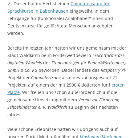
V.
. Dieser hat im Herbst einen
Computerraum für
Sprachkurse in Babenhausen
eingeweiht, in dem
Lehrgänge für (funktionale) Analphabet*innen und
Deutschkurse für geflüchtete Menschen angeboten
werden.
Bereits im letzten Jahr hatten wir uns gemeinsam mit der
Stadt Waldkirch beim Förderwettbewerb
Leuchttürme des
digitalen Wandels
der
Staatsanzeiger für Baden-Württemberg
GmbH & Co. KG
beworben. Dabei landete das
Raspberry Pi
-
Projekt der
Computertruhe
als eines von insgesamt 21
Projekten auf einem der mit 2500 € dotierten fünf
ersten
Plätze
. Wir freuen uns schon außerordentlich auf die
gemeinsame Umsetzung mit dem
Verein zur Förderung
Sehbehinderter e. V. Waldkirch
zu Beginn des nächsten
Jahres.
Viele schöne Erlebnisse hatten wir übrigens auch auf
unseren Social Media-Kanälen auf
Mastodon
(
Mastodon
-