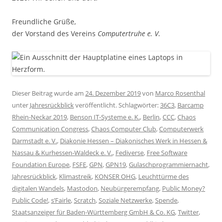
Freundliche Grüße,
der Vorstand des Vereins
Computertruhe e. V.
Dieser Beitrag wurde am
24. Dezember 2019
von
Marco Rosenthal
unter
Jahresrückblick
veröffentlicht. Schlagwörter:
36C3
,
Barcamp
Rhein-Neckar 2019
,
Benson IT-Systeme e. K.
,
Berlin
,
CCC
,
Chaos
Communication Congress
,
Chaos Computer Club
,
Computerwerk
Darmstadt e. V.
,
Diakonie Hessen – Diakonisches Werk in Hessen &
Nassau & Kurhessen-Waldeck e. V.
,
Fediverse
,
Free Software
Foundation Europe
,
FSFE
,
GPN
,
GPN19
,
Gulaschprogrammiernacht
,
Jahresrückblick
,
Klimastreik
,
KONSER OHG
,
Leuchttürme des
digitalen Wandels
,
Mastodon
,
Neubürgerempfang
,
Public Money?
Public Code!
,
s’Fairle
,
Scratch
,
Soziale Netzwerke
,
Spende
,
Staatsanzeiger für Baden-Württemberg GmbH & Co. KG
,
Twitter
,