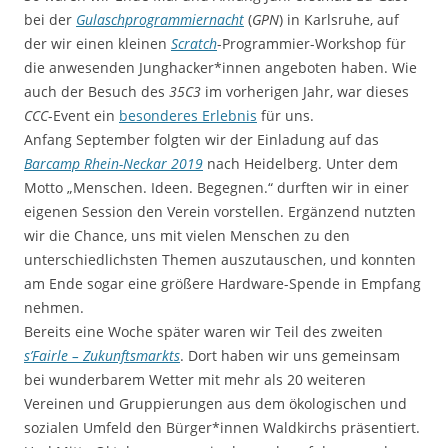
bei der
Gulaschprogrammiernacht
(
GPN
) in Karlsruhe, auf
der wir einen kleinen
Scratch
-Programmier-Workshop für
die anwesenden Junghacker*innen angeboten haben. Wie
auch der Besuch des
35C3
im vorherigen Jahr, war dieses
CCC
-Event ein
besonderes Erlebnis
für uns.
Anfang September folgten wir der Einladung auf das
Barcamp Rhein-Neckar 2019
nach Heidelberg. Unter dem
Motto „Menschen. Ideen. Begegnen.“ durften wir in einer
eigenen Session den Verein vorstellen. Ergänzend nutzten
wir die Chance, uns mit vielen Menschen zu den
unterschiedlichsten Themen auszutauschen, und konnten
am Ende sogar eine größere Hardware-Spende in Empfang
nehmen.
Bereits eine Woche später waren wir Teil des zweiten
s’Fairle – Zukunftsmarkts
. Dort haben wir uns gemeinsam
bei wunderbarem Wetter mit mehr als 20 weiteren
Vereinen und Gruppierungen aus dem ökologischen und
sozialen Umfeld den Bürger*innen Waldkirchs präsentiert.