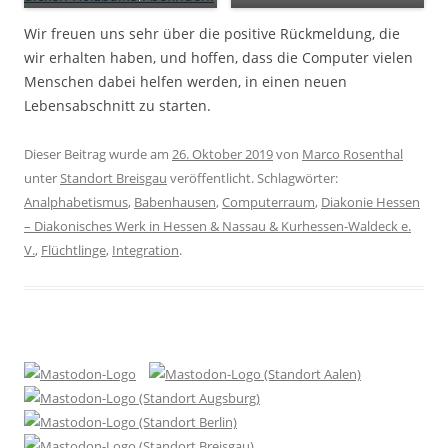
Wir freuen uns sehr über die positive Rückmeldung, die
wir erhalten haben, und hoffen, dass die Computer vielen
Menschen dabei helfen werden, in einen neuen
Lebensabschnitt zu starten.
Dieser Beitrag wurde am
26. Oktober 2019
von
Marco Rosenthal
unter
Standort Breisgau
veröffentlicht. Schlagwörter:
Analphabetismus
,
Babenhausen
,
Computerraum
,
Diakonie Hessen
– Diakonisches Werk in Hessen & Nassau & Kurhessen-Waldeck e.
V.
,
Flüchtlinge
,
Integration
.