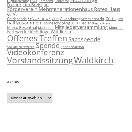
Flüchtlinge
DUT
Fediverse
Digitalisierung
Ehrenamt
Freiburg im Breisgau
Förderverein Mehrgenerationenhaus Rotes Haus
e. V.
GNU/Linux
Göttingen
Geldspende
Gulaschprogrammiernacht
GPN
halt!zusammen
Homeschooling
Julia Fiedler
Klimastreik
Mitgliederversammlung
Marco Rosenthal
München
Mastodon
Netzwerk Flüchtlinge Waldkirch
Offenes Treffen
Sachspende
Spende
Spendenaktion
Soziale Netzwerke
Videokonferenz
Waldkirch
Vorstandssitzung
ARCHIV
Archiv