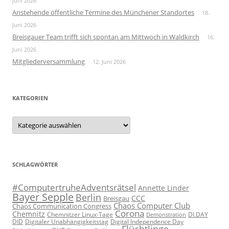
Juni 2026
Anstehende öffentliche Termine des Münchener Standortes
18.
Juni 2026
Breisgauer Team trifft sich spontan am Mittwoch in Waldkirch
16.
Juni 2026
Mitgliederversammlung
12. Juni 2026
KATEGORIEN
Kategorien
SCHLAGWÖRTER
#ComputertruheAdventsrätsel
Annette Linder
Bayer Sepple
Berlin
CCC
Breisgau
Chaos Computer Club
Chaos Communication Congress
Corona
Chemnitz
Chemnitzer Linux-Tage
Demonstration
DI.DAY
DID
Digital Independence Day
Digitaler Unabhängigkeitstag