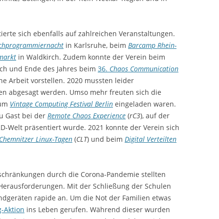
ierte sich ebenfalls auf zahlreichen Veranstaltungen.
chprogrammiernacht
in Karlsruhe, beim
Barcamp Rhein-
smarkt
in Waldkirch. Zudem konnte der Verein beim
rch und Ende des Jahres beim
36.
Chaos Communication
ine Arbeit vorstellen. 2020 mussten leider
en abgesagt werden. Umso mehr freuten sich die
zum
Vintage Computing Festival Berlin
eingeladen waren.
zu Gast bei der
Remote Chaos Experience
(
rC3
), auf der
 2D-Welt präsentiert wurde. 2021 konnte der Verein sich
Chemnitzer Linux-Tagen
(
CLT
) und beim
Digital Verteilten
chränkungen durch die Corona-Pandemie stellten
 Herausforderungen. Mit der Schließung der Schulen
Endgeräten rapide an. Um die Not der Familien etwas
-Aktion
ins Leben gerufen. Während dieser wurden