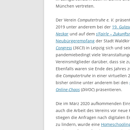
München vertreten.
Der Verein
Computertruhe e. V.
präsent
2019 unter anderem bei der
19.
Gulas
Neckar
und auf dem
s’Fairle – Zukunft
Neubürgerempfang
der Stadt Waldki
Congress
(
36C3
) in Leipzig sich und se
pandemiebedingt viele Veranstaltung
Vereinsmitglieder darüber, dass sie 
Ebenfalls waren sie Ende des Jahres 
die
Computertruhe
in einer virtuellen
bisher online unter anderem bei den
Online-Chaos
(
DiVOC
) präsentieren.
Die im März 2020 aufkommenden Eins
auch die Arbeit des Vereins vor neue
stiegen die Anfragen nach digitalen 
zu lindern, wurde eine
Homeschooling