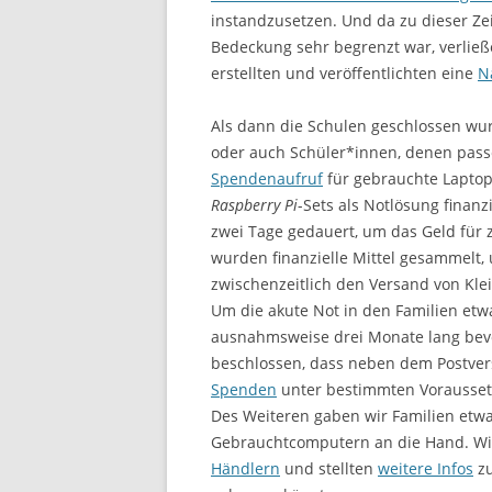
instandzusetzen. Und da zu dieser Ze
Bedeckung sehr begrenzt war, verlie
erstellten und veröffentlichten eine
N
Als dann die Schulen geschlossen wur
oder auch Schüler*innen, denen passe
Spendenaufruf
für gebrauchte Laptop
Raspberry Pi
-Sets als Notlösung finan
zwei Tage gedauert, um das Geld für
wurden finanzielle Mittel gesammelt,
zwischenzeitlich den Versand von Klei
Um die akute Not in den Familien et
ausnahmsweise drei Monate lang bevo
beschlossen, dass neben dem Postve
Spenden
unter bestimmten Vorausset
Des Weiteren gaben wir Familien etwa
Gebrauchtcomputern an die Hand. Wir 
Händlern
und stellten
weitere Infos
zu