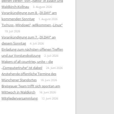
deinen Verein“ von „Netto“ in Elzach und
Waldkirch-Kollnau
3. August 2026
Vorankündigung zum 8. „DI.DAY“ am
kommenden Sonntag
1. August 2026
Tschüss „Windows“, willkommen „Linux“
19. Juli 2026
Vorankündigung zum 7. „DI.DAY“ an
diesem Sonntag
4. Juli 2026
Einladung zum nächsten offenen Treffen
und zur Vorstandssitzung
2. Juli 2026
Makers of all countries, unite – die
„Computertruhe“ ist dabei!
24. Juni 2026
Anstehende öffentliche Termine des
Münchener Standortes
18. Juni 2026
Breisgauer Team trifft sich spontan am
Mittwoch in Waldkirch
16. Juni 2026
Mitgliederversammlung
12. Juni 2026