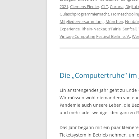
2021
,
Clemens Fiedler
,
CLT
,
Corona
,
Digital
Gulaschprogrammiernacht
,
Homeschoolin
Mitgliederversammlung
,
München
,
Neubür
Experience
,
Rhein-Neckar
,
s’Fairle
,
Senfcall
,
Vintage Computing Festival Berlin e. V.
,
Wer
Die „Computertruhe“ im 
Ein anstrengendes Jahr geht zu Ende –
Wir müssen wohl niemandem von euch 
Pandemie auch unsere Leben, die Bezi
und mehr oder weniger den ganzen Re
Das Jahr begann mit ein paar kleinere
Ticketsystem in Betrieb nehmen, um da