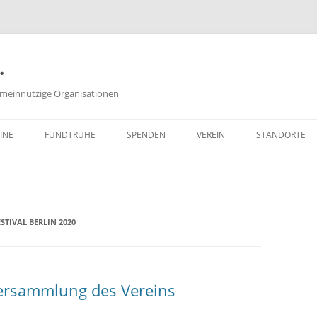
.
meinnützige Organisationen
INE
FUNDTRUHE
SPENDEN
VEREIN
STANDORTE
SACHSPENDEN
VORSTAND
GELDSPENDEN
PROTOKOLLE DER
VORSTANDSSITZUNGEN
TIVAL BERLIN 2020
ZEITSPENDEN
SATZUNG
PARTNERPROGRAMME
FREISTELLUNGSBESCHEID
versammlung des Vereins
(PDF, 651 KB)
WIE KANN ICH MITGLIED WER