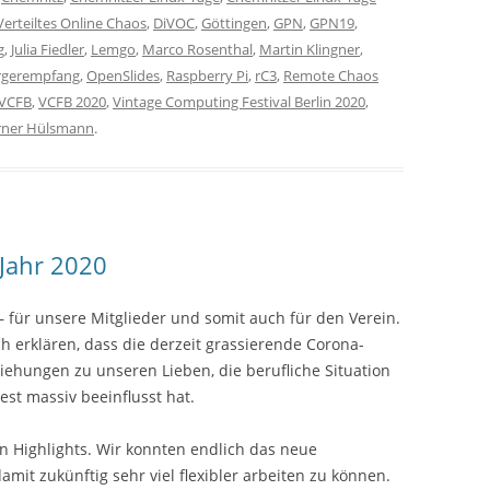
 Verteiltes Online Chaos
,
DiVOC
,
Göttingen
,
GPN
,
GPN19
,
g
,
Julia Fiedler
,
Lemgo
,
Marco Rosenthal
,
Martin Klingner
,
gerempfang
,
OpenSlides
,
Raspberry Pi
,
rC3
,
Remote Chaos
VCFB
,
VCFB 2020
,
Vintage Computing Festival Berlin 2020
,
ner Hülsmann
.
Jahr 2020
 für unsere Mitglieder und somit auch für den Verein.
erklären, dass die derzeit grassierende Corona-
ehungen zu unseren Lieben, die berufliche Situation
st massiv beeinflusst hat.
n Highlights. Wir konnten endlich das neue
mit zukünftig sehr viel flexibler arbeiten zu können.