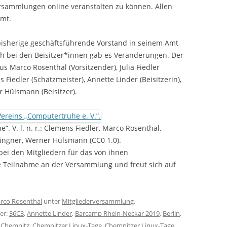
rsammlungen online veranstalten zu können. Allen
mt.
isherige geschäftsführende Vorstand in seinem Amt
ich bei den Beisitzer*innen gab es Veränderungen. Der
s Marco Rosenthal (Vorsitzender), Julia Fiedler
 Fiedler (Schatzmeister), Annette Linder (Beisitzerin),
r Hülsmann (Beisitzer).
. V. l. n. r.: Clemens Fiedler, Marco Rosenthal,
Klingner, Werner Hülsmann (CC0 1.0).
ei den Mitgliedern für das von ihnen
 Teilnahme an der Versammlung und freut sich auf
rco Rosenthal
unter
Mitgliederversammlung
,
er:
36C3
,
Annette Linder
,
Barcamp Rhein-Neckar 2019
,
Berlin
,
,
Chemnitz
,
Chemnitzer Linux-Tage
,
Chemnitzer Linux-Tage