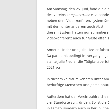
Am Samstag, den 26. Juni, fand die d
des Vereins
Computertruhe e. V.
pandem
neben dem Videokonferenzsystem
Sen
mit dem unter anderem auch Abstim
diesem System hatten nur stimmberec
Videokonferenz auch für Gäste offen 
Annette Linder und Julia Fiedler führ
Da pandemiebedingt im vergangen Jah
stellte Julia Fiedler die Tätigkeitsber
2021 vor.
In diesem Zeitraum konnten unter an
bedürftige Menschen und gemeinnütz
Außerdem hat der Verein zahlreiche ne
vier Standorte zu gründen. So ist die
in Lemgo, sondern auch in Berlin, Che