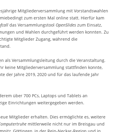
iesjährige Mitgliederversammlung mit Vorstandswahlen
PARTNER
iebedingt zum ersten Mal online statt. Hierfür kam
PRESSE
fcall
das Versammlungstool
OpenSlides
zum Einsatz,
mungen und Wahlen durchgeführt werden konnten. Zu
WIKI
htigte Mitglieder Zugang, während die
stand.
DOWNLOADS
CLOUD (NUR MITGLIEDER)
ten als Versammlungsleitung durch die Veranstaltung.
r keine Mitgliederversammlung stattfinden konnte,
TICKETSYSTEM (NUR MITGLIED
ichte der Jahre 2019, 2020 und für das laufende Jahr
derem über 700 PCs, Laptops und Tablets an
ige Einrichtungen weitergegeben werden.
ue Mitglieder erhalten. Dies ermöglichte es, weitere
Computertruhe
mittlerweile nicht nur im Breisgau und
mnitz, Göttingen, in der Rein-Neckar-Region und in