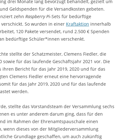
ng drei Monate lang bevorzugt behandelt, gezielt um
und Geldspenden für die Versandkosten gebeten.
nziert zehn
Raspberry Pi
-Sets für bedürftige
verschickt. So wurden in einer
Kraftaktion
innerhalb
rbeitet, 120 Pakete versendet, rund 2.500 € Spenden
n bedürftige Schüler*innen verschenkt.
hte stellte der Schatzmeister, Clemens Fiedler, die
0 sowie für das laufende Geschäftsjahr 2021 vor. Die
s ihren Bericht für das Jahr 2019, 2020 und für das
gten Clemens Fiedler erneut eine hervorragende
omit für das Jahr 2019, 2020 und für das laufende
tlastet werden.
rde, stellte das Vorstandsteam der Versammlung sechs
enen es unter anderem darum ging, dass für den
tand im Rahmen der Ehrenamtspauschale einen
en, wenn dieses von der Mitgliederversammlung
tliche Grundlage geschaffen, um auch zukünftig