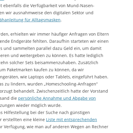
it ebenfalls die Verfügbarkeit von Mund-Nasen-
ßen wir ausnahmweise den digitalen Sektor und
ähanleitung für Alltagsmasken
.
den, erhielten wir immer häufiger Anfragen von Eltern
nde Endgeräte fehlten. Daraufhin starteten wir einen
s und sammelten parallel dazu Geld ein, um damit
zieren und weitergeben zu können. Es hatte lediglich
 zehn solcher Sets beisammenzuhaben. Zusätzlich
 um Paketmarken kaufen zu können, da wir
ngeräten, wie Laptops oder Tablets, eingeführt haben.
was zu lindern, wurden „Homeschooling-Anfragen“
rzugt behandelt. Zwischenzeitlich hatte der Vorstand
rsand die
persönliche Annahme und Abgabe von
zungen wieder möglich wurde.
s Hilfestellung bei der Suche nach günstigen
erstellten eine kleine
Liste mit entsprechenden
r Verfügung, wie man auf anderen Wegen an Rechner