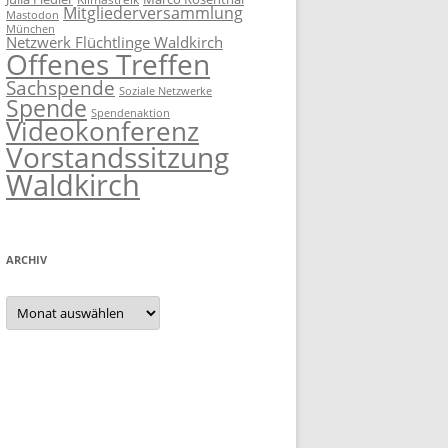
Mitgliederversammlung
Mastodon
München
Netzwerk Flüchtlinge Waldkirch
Offenes Treffen
Sachspende
Soziale Netzwerke
Spende
Spendenaktion
Videokonferenz
Vorstandssitzung
Waldkirch
ARCHIV
Archiv