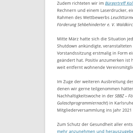
Zudem richteten wir im
Bürgertreff Ko
Rechnern und einem Laserdrucker, e
Rahmen des Wettbewerbs
Leuchttürme
Förderung Sehbehinderter e. V. Waldkir
Mitte März hatte sich die Situation jed
Shutdown ankündigte, veranstalteten
Vorstandssitzung erstmalig in Form ei
geändert hat. Positiv anzumerken ist 
weit entfernt wohnende Vereinsmitgli
Im Zuge der weiteren Ausbreitung des
denen wir gerne teilgenommen hätten
Nachhaltigkeitswoche in der
SBBZ – F
Gulaschprogrammiernacht
) in Karlsruh
Mitgliederversammlung ins Jahr 2021 
Zum Schutz der Gesundheit aller ent
mehr anzunehmen und herauszugeb