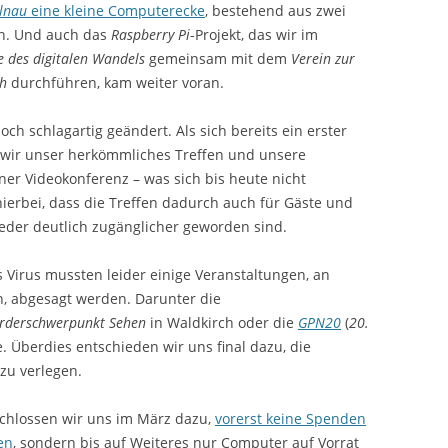
llnau
eine kleine Computerecke
, bestehend aus zwei
in. Und auch das
Raspberry Pi
-Projekt, das wir im
 des digitalen Wandels
gemeinsam mit dem
Verein zur
ch
durchführen, kam weiter voran.
och schlagartig geändert. Als sich bereits ein erster
 wir unser herkömmliches Treffen und unsere
ner Videokonferenz – was sich bis heute nicht
hierbei, dass die Treffen dadurch auch für Gäste und
eder deutlich zugänglicher geworden sind.
 Virus mussten leider einige Veranstaltungen, an
, abgesagt werden. Darunter die
örderschwerpunkt Sehen
in Waldkirch oder die
GPN20
(
20.
e. Überdies entschieden wir uns final dazu, die
zu verlegen.
schlossen wir uns im März dazu,
vorerst keine Spenden
en
, sondern bis auf Weiteres nur Computer auf Vorrat