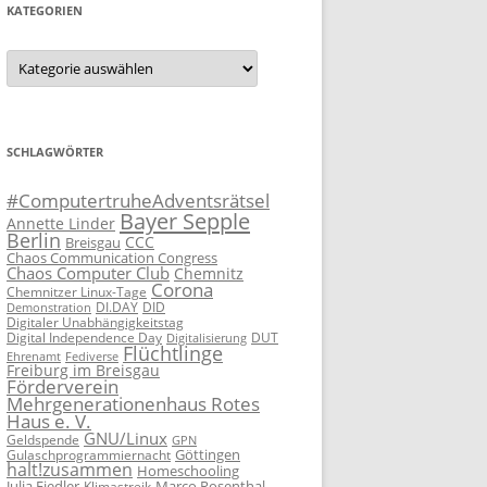
KATEGORIEN
Kategorien
SCHLAGWÖRTER
#ComputertruheAdventsrätsel
Bayer Sepple
Annette Linder
Berlin
CCC
Breisgau
Chaos Communication Congress
Chaos Computer Club
Chemnitz
Corona
Chemnitzer Linux-Tage
DID
Demonstration
DI.DAY
Digitaler Unabhängigkeitstag
Digital Independence Day
DUT
Digitalisierung
Flüchtlinge
Fediverse
Ehrenamt
Freiburg im Breisgau
Förderverein
Mehrgenerationenhaus Rotes
Haus e. V.
GNU/Linux
Geldspende
GPN
Göttingen
Gulaschprogrammiernacht
halt!zusammen
Homeschooling
Julia Fiedler
Marco Rosenthal
Klimastreik