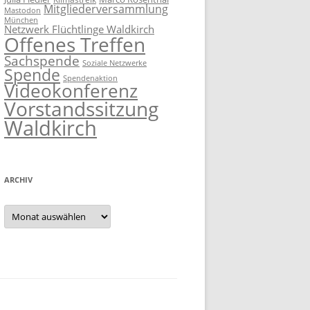
Mitgliederversammlung
Mastodon
München
Netzwerk Flüchtlinge Waldkirch
Offenes Treffen
Sachspende
Soziale Netzwerke
Spende
Spendenaktion
Videokonferenz
Vorstandssitzung
Waldkirch
ARCHIV
Archiv