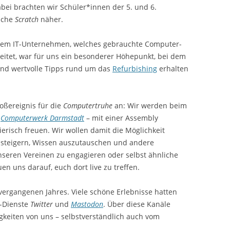
Dabei brachten wir Schüler*innen der 5. und 6.
ache
Scratch
näher.
inem IT-Unternehmen, welches gebrauchte Computer-
eitet, war für uns ein besonderer Höhepunkt, bei dem
und wertvolle Tipps rund um das
Refurbishing
erhalten
oßereignis für die
Computertruhe
an: Wir werden beim
m
Computerwerk Darmstadt
– mit einer Assembly
ierisch freuen. Wir wollen damit die Möglichkeit
 steigern, Wissen auszutauschen und andere
nseren Vereinen zu engagieren oder selbst ähnliche
uen uns darauf, euch dort live zu treffen.
vergangenen Jahres. Viele schöne Erlebnisse hatten
g-Dienste
Twitter
und
Mastodon
. Über diese Kanäle
gkeiten von uns – selbstverständlich auch vom