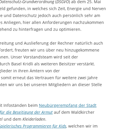
Datenschutz-Grundverordnung
(
DSGVO
) ab dem 25. Mai
eld gefunden, in welches sich Zeit, Energie und Nerven
äre und Datenschutz jedoch auch persönlich sehr am
ges Anliegen, hier allen Anforderungen nachzukommen
ehend zu hinterfragen und zu optimieren.
reitung und Auslieferung der Rechner natürlich auch
rfordert, freuten wir uns über neu hinzugekommene
innen. Unser Vorstandsteam wird seit der
urch Basel Kridli als weiteren Beisitzer verstärkt.
glieder in ihren Ämtern von der
somit erneut das Vertrauen für weitere zwei Jahre
ten wir uns bei unseren Mitgliedern an dieser Stelle
it Infoständen beim
Neubürgerempfang der Stadt
für die Beseitigung der Armut
auf dem Waldkircher
el
und dem
Kleiderladen
.
Spielerisches Programmieren für Kids
, welchen wir im