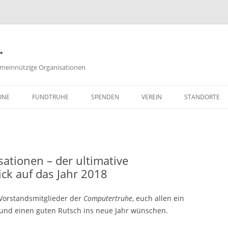
.
meinnützige Organisationen
INE
FUNDTRUHE
SPENDEN
VEREIN
STANDORTE
SACHSPENDEN
VORSTAND
GELDSPENDEN
PROTOKOLLE DER
VORSTANDSSITZUNGEN
ationen – der ultimative
ZEITSPENDEN
ck auf das Jahr 2018
SATZUNG
PARTNERPROGRAMME
FREISTELLUNGSBESCHEID
e Vorstandsmitglieder der
Computertruhe
, euch allen ein
(PDF, 651 KB)
 und einen guten Rutsch ins neue Jahr wünschen.
WIE KANN ICH MITGLIED WER