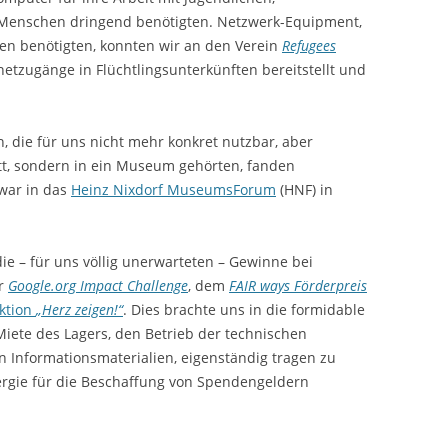
 Menschen dringend benötigten. Netzwerk-Equipment,
ten benötigten, konnten wir an den Verein
Refugees
netzugänge in Flüchtlingsunterkünften bereitstellt und
, die für uns nicht mehr konkret nutzbar, aber
tt, sondern in ein Museum gehörten, fanden
zwar in das
Heinz Nixdorf MuseumsForum
(HNF) in
die – für uns völlig unerwarteten – Gewinne bei
er
Google.org Impact Challenge
, dem
FAIR ways Förderpreis
ktion
„Herz zeigen!“
. Dies brachte uns in die formidable
 Miete des Lagers, den Betrieb der technischen
n Informationsmaterialien, eigenständig tragen zu
ergie für die Beschaffung von Spendengeldern