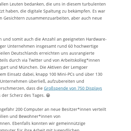
llen Leuten bedanken, die uns in diesem turbulenten
tzt haben, die digitale Spaltung zu bekämpfen. Es war
PARTNER
en Gesichtern zusammenzuarbeiten, aber auch neue
PRESSE
WIKI
n und somit auch die Anzahl an geeigneten Hardware-
urger Unternehmen insgesamt rund 60 hochwertige
DOWNLOADS
eilen Deutschlands erreichten uns ausrangierte
CLOUD (NUR MITGLIEDER)
teils durch via Twitter und von Arbeitskolleg*innen
ttgart und München. Die Aktiven der Lemgoer
TICKETSYSTEM (NUR MITGLIED
ßem Einsatz dabei, knapp 100 Mini-PCs und über 130
s Unternehmen überließ, aufzubereiten und
verschmerzen, dass die
Großspende von 750 Displays
s der Scherz des Tages. 😁
ngefähr 200 Computer an neue Besitzer*innen verteilt
milien und Bewohner*innen von
nnen. Ebenfalls konnten wir gemeinnützige
omputer für ihre Arbeit mit Jugendlichen,