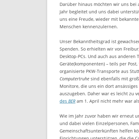
Darüber hinaus möchten wir uns bei a
Jahr begleitet und uns dabei unterstü
uns eine Freude, wieder mit bekannt
Menschen kennenzulernen.
Unser Bekanntheitsgrad ist gewachse
Spenden. So erhielten wir von Freib
Desktop-PCs. Und auch aus anderen T
Geräte(komponenten) – teils per Post, 
organisierte PKW-Transporte aus Stu
Computertruhe
sind ebenfalls mit gro
Monitore, die uns ein dort ansässige
auszugeben. Daher war es leicht zu 
des
BER
am 1. April nicht mehr war al
Wie im Jahr zuvor haben wir erneut u
und dabei vielen Einzelpersonen, Fa
Gemeinschaftsunterkünften helfen kö
Einrichtungen unterstützen, die die C