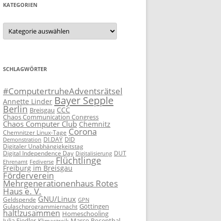
KATEGORIEN
Kategorien
SCHLAGWÖRTER
#ComputertruheAdventsrätsel
Bayer Sepple
Annette Linder
Berlin
CCC
Breisgau
Chaos Communication Congress
Chaos Computer Club
Chemnitz
Corona
Chemnitzer Linux-Tage
DID
Demonstration
DI.DAY
Digitaler Unabhängigkeitstag
Digital Independence Day
DUT
Digitalisierung
Flüchtlinge
Fediverse
Ehrenamt
Freiburg im Breisgau
Förderverein
Mehrgenerationenhaus Rotes
Haus e. V.
GNU/Linux
Geldspende
GPN
Göttingen
Gulaschprogrammiernacht
halt!zusammen
Homeschooling
Julia Fiedler
Marco Rosenthal
Klimastreik