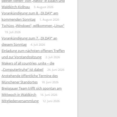
deinen Verein“ von „Netto“ in Elzach und
Waldkirch-Kollnau
3. August 2026
Vorankündigung zum 8. „DI.DAY“ am
kommenden Sonntag
1. August 2026
Tschüss „Windows“, willkommen „Linux“
19. Juli 2026
Vorankündigung zum 7. „DI.DAY“ an
diesem Sonntag
4. Juli 2026
Einladung zum nächsten offenen Treffen
und zur Vorstandssitzung
2. Juli 2026
Makers of all countries, unite – die
„Computertruhe“ ist dabei!
24. Juni 2026
Anstehende öffentliche Termine des
Münchener Standortes
18. Juni 2026
Breisgauer Team trifft sich spontan am
Mittwoch in Waldkirch
16. Juni 2026
Mitgliederversammlung
12. Juni 2026