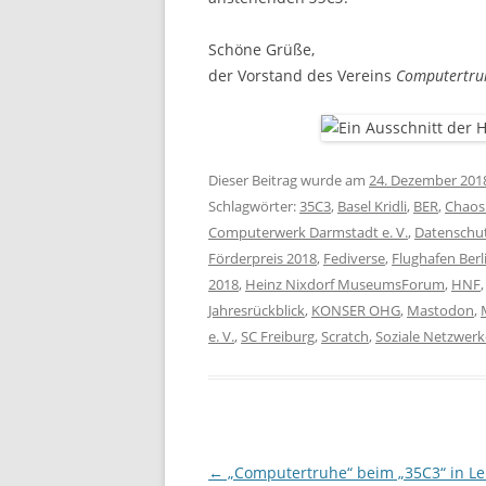
Schöne Grüße,
der Vorstand des Vereins
Computertruh
Dieser Beitrag wurde am
24. Dezember 201
Schlagwörter:
35C3
,
Basel Kridli
,
BER
,
Chaos
Computerwerk Darmstadt e. V.
,
Datenschu
Förderpreis 2018
,
Fediverse
,
Flughafen Ber
2018
,
Heinz Nixdorf MuseumsForum
,
HNF
Jahresrückblick
,
KONSER OHG
,
Mastodon
,
e. V.
,
SC Freiburg
,
Scratch
,
Soziale Netzwerk
Beitragsnavigation
←
„Computertruhe“ beim „35C3“ in Le