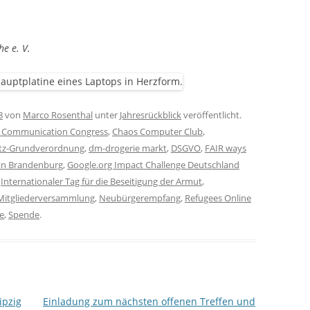
e e. V.
8
von
Marco Rosenthal
unter
Jahresrückblick
veröffentlicht.
 Communication Congress
,
Chaos Computer Club
,
tz-Grundverordnung
,
dm-drogerie markt
,
DSGVO
,
FAIR ways
lin Brandenburg
,
Google.org Impact Challenge Deutschland
,
Internationaler Tag für die Beseitigung der Armut
,
Mitgliederversammlung
,
Neubürgerempfang
,
Refugees Online
e
,
Spende
.
ipzig
Einladung zum nächsten offenen Treffen und