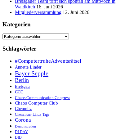
Breisgauer Team trifft sich spontan am Mittwoch in
Waldkirch
16. Juni 2026
Mitgliederversammlung
12. Juni 2026
Kategorien
Kategorien
Schlagwörter
#ComputertruheAdventsrätsel
Annette Linder
Bayer Sepple
Berlin
Breisgau
CCC
Chaos Communication Congress
Chaos Computer Club
Chemnitz
Chemnitzer Linux-Tage
Corona
Demonstration
DI.DAY
DID