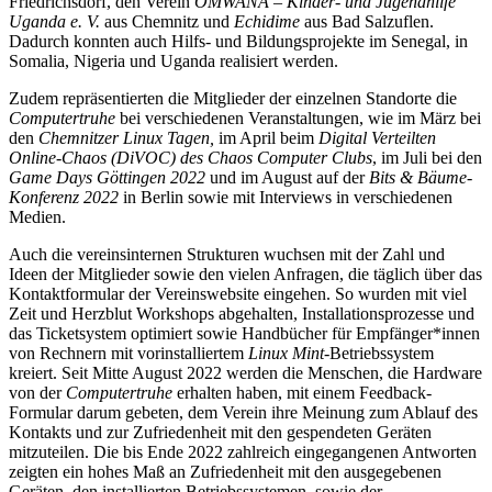
Friedrichsdorf, den Verein
OMWANA
–
Kinder- und Jugendhilfe
Uganda e. V.
aus Chemnitz und
Echidime
aus Bad Salzuflen.
Dadurch konnten auch Hilfs- und Bildungsprojekte im Senegal, in
Somalia, Nigeria und Uganda realisiert werden.
Zudem repräsentierten die Mitglieder der einzelnen Standorte die
Computertruhe
bei verschiedenen Veranstaltungen, wie im März bei
den
Chemnitzer Linux Tagen,
im April beim
Digital Verteilte
n
Online-Chaos
(
DiVOC
)
des
Chaos Computer Clubs
, im Juli bei den
Game Days Göttingen 2022
und im August auf der
Bits & Bäume-
Konferenz 2022
in Berlin sowie mit Interviews in verschiedenen
Medien.
Auch die vereinsinternen Strukturen wuchsen mit der Zahl und
Ideen der Mitglieder sowie den vielen Anfragen, die täglich über das
Kontaktformular der Vereinswebsite eingehen. So wurden mit viel
Zeit und Herzblut Workshops abgehalten, Installationsprozesse und
das Ticketsystem optimiert sowie Handbücher für Empfänger*innen
von Rechnern mit vorinstalliertem
Linux Mint
-Betriebssystem
kreiert. Seit Mitte August 2022 werden die Menschen, die Hardware
von der
Computertruhe
erhalten haben, mit einem Feedback-
Formular darum gebeten, dem Verein ihre Meinung zum Ablauf des
Kontakts und zur Zufriedenheit mit den gespendeten Geräten
mitzuteilen. Die bis Ende 2022 zahlreich eingegangenen Antworten
zeigten ein hohes Maß an Zufriedenheit mit den ausgegebenen
Geräten, den installierten Betriebssystemen, sowie der