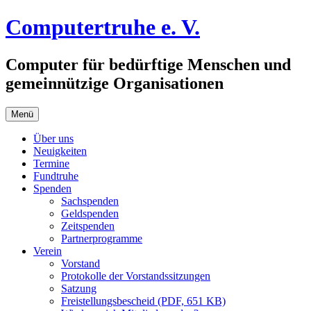
Zum
Computertruhe e. V.
Inhalt
springen
Computer für bedürftige Menschen und
gemeinnützige Organisationen
Menü
Über uns
Neuigkeiten
Termine
Fundtruhe
Spenden
Sachspenden
Geldspenden
Zeitspenden
Partnerprogramme
Verein
Vorstand
Protokolle der Vorstandssitzungen
Satzung
Freistellungsbescheid (PDF, 651 KB)