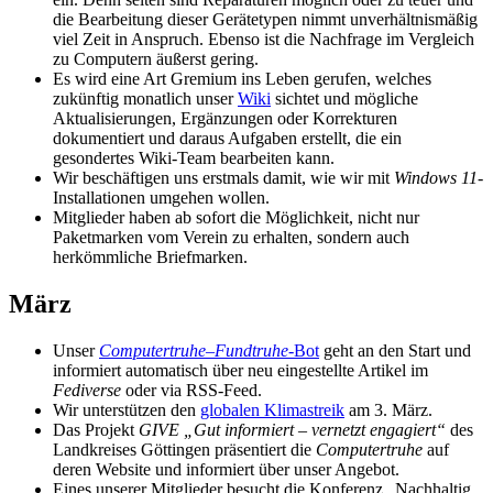
die Bearbeitung dieser Gerätetypen nimmt unverhältnismäßig
viel Zeit in Anspruch. Ebenso ist die Nachfrage im Vergleich
zu Computern äußerst gering.
Es wird eine Art Gremium ins Leben gerufen, welches
zukünftig monatlich unser
Wiki
sichtet und mögliche
Aktualisierungen, Ergänzungen oder Korrekturen
dokumentiert und daraus Aufgaben erstellt, die ein
gesondertes Wiki-Team bearbeiten kann.
Wir beschäftigen uns erstmals damit, wie wir mit
Windows 11
-
Installationen umgehen wollen.
Mitglieder haben ab sofort die Möglichkeit, nicht nur
Paketmarken vom Verein zu erhalten, sondern auch
herkömmliche Briefmarken.
März
Unser
Computertruhe
–
Fundtruhe-
Bot
geht an den Start und
informiert automatisch über neu eingestellte Artikel im
Fediverse
oder via RSS-Feed.
Wir unterstützen den
globalen Klimastreik
am 3. März.
Das Projekt
GIVE „Gut informiert – vernetzt engagiert“
des
Landkreises Göttingen präsentiert die
Computertruhe
auf
deren Website und informiert über unser Angebot.
Eines unserer Mitglieder besucht die Konferenz „Nachhaltig