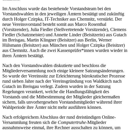
Im Anschluss wurde das bestehende Vorstandsteam bei den
Vorstandswahlen in den jeweiligen Ämtern bestätigt und zukünftig
durch Holger Czirpka, IT-Techniker aus Chemnitz, verstärkt. Der
neue Vereinsvorstand besteht somit aus Marco Rosenthal
(Vorsitzender), Julia Fiedler (Stellvertretende Vorsitzende), Clemens
Fiedler (Schatzmeister) und Annette Linder (Beisitzerin) aus Gutach
im Breisgau, Martin Klingner (Beisitzer) aus Berlin, Werner
Hülsmann (Beisitzer) aus München und Holger Czirpka (Beisitzer)
aus Chemnitz. Auch die zwei Kassenprüfer*innen wurden wieder in
ihren Ämtern bestätigt.
Nach den Vorstandswahlen diskutierte und beschloss die
Mitgliederversammlung noch einige kleinere Satzungsänderungen.
So wurde der Vereinssitz zur Erleichterung bürokratischer Prozesse
rund sieben Jahre nach der Vereinsgründung von Waldkirch nach
Gutach im Breisgau verlegt. Zudem wurden in der Satzung
Regelungen verankert, welche die Handlungsfähigkeit des
Vorstands und die Mitbestimmung der Mitglieder gleichermaßen
sichern, falls unvorhergesehen Vorstandsmitglieder während ihrer
Wahlperiode ihre Ämter nicht mehr ausführen können.
Nach erfolgreichem Abschluss der rund dreistündigen Online-
Versammlung freuten sich die
Computertruhe
-Mitglieder
ausnahmsweise einmal, ihre Rechner ausschalten zu können, um