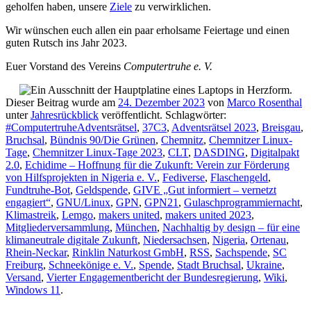
geholfen haben, unsere
Ziele
zu verwirklichen.
Wir wünschen euch allen ein paar erholsame Feiertage und einen
guten Rutsch ins Jahr 2023.
Euer Vorstand des Vereins
Computertruhe e. V.
Dieser Beitrag wurde am
24. Dezember 2023
von
Marco Rosenthal
unter
Jahresrückblick
veröffentlicht. Schlagwörter:
#ComputertruheAdventsrätsel
,
37C3
,
Adventsrätsel 2023
,
Breisgau
,
Bruchsal
,
Bündnis 90/Die Grünen
,
Chemnitz
,
Chemnitzer Linux-
Tage
,
Chemnitzer Linux-Tage 2023
,
CLT
,
DASDING
,
Digitalpakt
2.0
,
Echidime – Hoffnung für die Zukunft: Verein zur Förderung
von Hilfsprojekten in Nigeria e. V.
,
Fediverse
,
Flaschengeld
,
Fundtruhe-Bot
,
Geldspende
,
GIVE „Gut informiert – vernetzt
engagiert“
,
GNU/Linux
,
GPN
,
GPN21
,
Gulaschprogrammiernacht
,
Klimastreik
,
Lemgo
,
makers united
,
makers united 2023
,
Mitgliederversammlung
,
München
,
Nachhaltig by design – für eine
klimaneutrale digitale Zukunft
,
Niedersachsen
,
Nigeria
,
Ortenau
,
Rhein-Neckar
,
Rinklin Naturkost GmbH
,
RSS
,
Sachspende
,
SC
Freiburg
,
Schneekönige e. V.
,
Spende
,
Stadt Bruchsal
,
Ukraine
,
Versand
,
Vierter Engagementbericht der Bundesregierung
,
Wiki
,
Windows 11
.