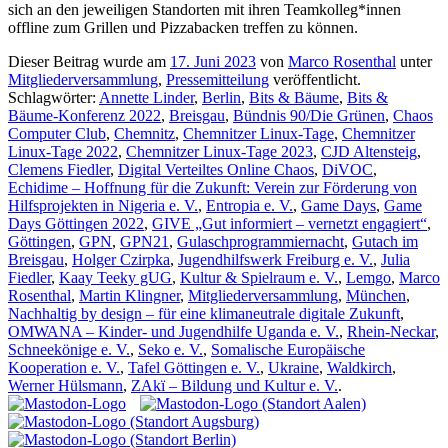
sich an den jeweiligen Standorten mit ihren Teamkolleg*innen
offline zum Grillen und Pizzabacken treffen zu können.
Dieser Beitrag wurde am
17. Juni 2023
von
Marco Rosenthal
unter
Mitgliederversammlung
,
Pressemitteilung
veröffentlicht.
Schlagwörter:
Annette Linder
,
Berlin
,
Bits & Bäume
,
Bits &
Bäume-Konferenz 2022
,
Breisgau
,
Bündnis 90/Die Grünen
,
Chaos
Computer Club
,
Chemnitz
,
Chemnitzer Linux-Tage
,
Chemnitzer
Linux-Tage 2022
,
Chemnitzer Linux-Tage 2023
,
CJD Altensteig
,
Clemens Fiedler
,
Digital Verteiltes Online Chaos
,
DiVOC
,
Echidime – Hoffnung für die Zukunft: Verein zur Förderung von
Hilfsprojekten in Nigeria e. V.
,
Entropia e. V.
,
Game Days
,
Game
Days Göttingen 2022
,
GIVE „Gut informiert – vernetzt engagiert“
,
Göttingen
,
GPN
,
GPN21
,
Gulaschprogrammiernacht
,
Gutach im
Breisgau
,
Holger Czirpka
,
Jugendhilfswerk Freiburg e. V.
,
Julia
Fiedler
,
Kaay Teeky gUG
,
Kultur & Spielraum e. V.
,
Lemgo
,
Marco
Rosenthal
,
Martin Klingner
,
Mitgliederversammlung
,
München
,
Nachhaltig by design – für eine klimaneutrale digitale Zukunft
,
OMWANA – Kinder- und Jugendhilfe Uganda e. V.
,
Rhein-Neckar
,
Schneekönige e. V.
,
Seko e. V.
,
Somalische Europäische
Kooperation e. V.
,
Tafel Göttingen e. V.
,
Ukraine
,
Waldkirch
,
Werner Hülsmann
,
ZAkï – Bildung und Kultur e. V.
.