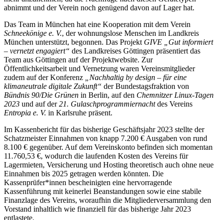
abnimmt und der Verein noch genügend davon auf Lager hat.
Das Team in München hat eine Kooperation mit dem Verein
Schneekönige e. V.
, der wohnungslose Menschen im Landkreis
München unterstützt, begonnen. Das Projekt
GIVE „Gut informiert
– vernetzt engagiert“
des Landkreises Göttingen präsentiert das
Team aus Göttingen auf der Projektwebsite. Zur
Öffentlichkeitsarbeit und Vernetzung waren Vereinsmitglieder
zudem auf der Konferenz
„Nachhaltig by design – für eine
klimaneutrale digitale Zukunft“
der Bundestagsfraktion von
Bündnis 90/Die Grünen
in Berlin, auf den
Chemnitzer Linux-Tagen
2023
und auf der
21. Gulaschprogrammiernacht
des Vereins
Entropia e. V.
in Karlsruhe präsent.
Im Kassenbericht für das bisherige Geschäftsjahr 2023 stellte der
Schatzmeister Einnahmen von knapp 7.200 € Ausgaben von rund
8.100 € gegenüber. Auf dem Vereinskonto befinden sich momentan
11.760,53 €, wodurch die laufenden Kosten des Vereins für
Lagermieten, Versicherung und Hosting theoretisch auch ohne neue
Einnahmen bis 2025 getragen werden könnten. Die
Kassenprüfer*innen bescheinigten eine hervorragende
Kassenführung mit keinerlei Beanstandungen sowie eine stabile
Finanzlage des Vereins, woraufhin die Mitgliederversammlung den
Vorstand inhaltlich wie finanziell für das bisherige Jahr 2023
entlastete.