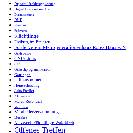
Digitaler Unabhängigkeitstag
Digital Independence Day
Digitalisierung
DUT
Ehrenamt
Fediverse
Flüchtlinge
Freiburg im Breisgau
Förderverein Mehrgenerationenhaus Rotes Haus e. V.
Geldspende
GNU/Linux
GPN
Gulaschprogrammiernacht
Göttingen
halt!zusammen
Homeschooling
Julia Fiedler
Klimastreik
Marco Rosenthal
Mastodon
Mitgliederversammlung
München
Netzwerk Flüchtlinge Waldkirch
Offenes Treffen