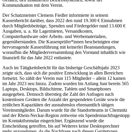
Kommunikation mit dem Verein.
Der Schatzmeister Clemens Fiedler informierte in seinem
Kassenbericht darüber, dass 2022 den rund 19.300 € Einnahmen
durch Mitgliedsbeiträge, Spenden und Fördergelder rund 13.600 €
Ausgaben, u. a. für Lagermieten, Versandkosten,
Computerhardware oder Arbeits- und Werbematerialien,
gegenüberstanden. Die Kassenprüfer*innen bescheinigten eine
hervorragende Kassenführung mit keinerlei Beanstandungen,
woraufhin die Mitgliederversammlung den Vorstand inhaltlich wie
finanziell für das Jahr 2022 entlastete.
Auch im Tätigkeitsbericht für das bisherige Geschäftsjahr 2023
zeigte sich, dass sich die positive Entwicklung in allen Bereichen
fortsetzt. So zählt der Verein nun 115 Mitglieder – allein 12 kamen
im Jahr 2023 neu hinzu. Zudem wurden bis Anfang Juni bereits 565
Laptops, Desktops, Bildschirme, Tablets und Smartphones
ausgegeben. Dennoch überstieg die Zahl der Anfragen nach
kostenlosen Geräten die Anzahl der gespendeten Geräte sowie die
zeitlichen Kapazitäten der ausnahmslos ehrenamtlich tätigen
Vereinsmitglieder. Darum wurde für die Standortteams in Chemnitz
und der Rhein-Neckar-Region zeitweise ein Spendennachfragestopp
im Kontaktformular eingerichtet. Ergänzend wurde die
Entscheidung getroffen, bis auf Weiteres keine Desktoprechner
mehr anzunehmen, da die Nachfrage nach diesen Gerätetypen