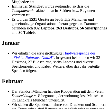
Mitglieder
hat.
Ein neuer Standort
wurde gegründet, so dass die
Computertruhe
aktuell in
acht
Städten bzw. Regionen
vertreten ist.
Es wurden
1531 Geräte
an bedürftige Menschen und
gemeinnützige Organisationen herausgegeben. Darunter
befanden sich
932 Laptops
,
263 Desktops
,
56 Smartphones
und
30 Tablets
.
Januar
Wir erhalten die erste großzügige
Hardwarespende der
„
Rinklin Naturkost GmbH
“
. Insgesamt bekommen wir 32
Desktops, 27 Bildschirme, sechs Laptops und diverse
Speicherriegel und Kabel. Weitere, über das Jahr verteilte
Spenden folgen.
Februar
Der Standort München hat eine Kooperation mit dem Verein
Schneekönige e. V.
begonnen, der wohnungslose Menschen
im Landkreis München unterstützt.
Wir stellen die Spendenannahme von Druckern und Scannern
ein. Denn selten sind Reparaturen möglich oder zu teuer und