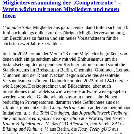
Mitgliederversammlung der „Computertruhe“ –
Verein wächst mit neuen Mitgliedern und neuen
Ideen
Computertruhe
-Mitglieder aus ganz Deutschland trafen sich am 10.
Juni nachmittags online zur diesjährigen Mitgliederversammlung,
um Beschlüsse zu fassen und ein neues Vorstandsteam für die
nächsten zwei Jahre zu wählen.
Im Jahr 2022 konnte der Verein 28 neue Mitglieder begrüßen, von
denen sich einige seitdem aktiv mit viel Enthusiasmus um die
Instandsetzung der gespendeten Rechner kümmern und somit die
Standortteams im Breisgau, in Berlin, Chemnitz, Göttingen, Lemgo,
München und der Rhein-Neckar-Region sowie das dezentrale
Versandteam verstärken. Dadurch konnten 2022 rund 1240 Geräte
wie Laptops, Desktoprechner und Bildschirme, aber auch
Smartphones und Tablets sowie weitere Hardware weitergegeben
werden – so viele Geräte wie nie zuvor in einem Jahr. Neben
bedürftigen Privatpersonen, darunter viele Geflüchtete aus der
Ukraine, unterstützte die
Computertruhe
auch andere gemeinnützige
Initiativen, u. a. die
Tafel Göttingen
,
das
Jugendhilfswerk Freiburg,
die
Somalische europäische Kooperation
aus Worms, den Verein
Kultur & Spielraum e. V.,
das
CJD Altensteig
, den Verein
ZAkï –
Bildung und Kultur e.
V
.
aus Berlin, die
Kaay Teeky gUG
aus