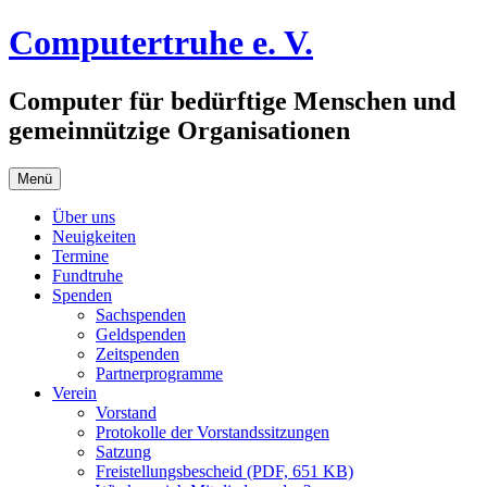
Zum
Computertruhe e. V.
Inhalt
springen
Computer für bedürftige Menschen und
gemeinnützige Organisationen
Menü
Über uns
Neuigkeiten
Termine
Fundtruhe
Spenden
Sachspenden
Geldspenden
Zeitspenden
Partnerprogramme
Verein
Vorstand
Protokolle der Vorstandssitzungen
Satzung
Freistellungsbescheid (PDF, 651 KB)