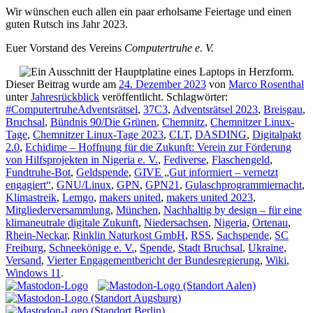
Wir wünschen euch allen ein paar erholsame Feiertage und einen
guten Rutsch ins Jahr 2023.
Euer Vorstand des Vereins
Computertruhe e. V.
Dieser Beitrag wurde am
24. Dezember 2023
von
Marco Rosenthal
unter
Jahresrückblick
veröffentlicht. Schlagwörter:
#ComputertruheAdventsrätsel
,
37C3
,
Adventsrätsel 2023
,
Breisgau
,
Bruchsal
,
Bündnis 90/Die Grünen
,
Chemnitz
,
Chemnitzer Linux-
Tage
,
Chemnitzer Linux-Tage 2023
,
CLT
,
DASDING
,
Digitalpakt
2.0
,
Echidime – Hoffnung für die Zukunft: Verein zur Förderung
von Hilfsprojekten in Nigeria e. V.
,
Fediverse
,
Flaschengeld
,
Fundtruhe-Bot
,
Geldspende
,
GIVE „Gut informiert – vernetzt
engagiert“
,
GNU/Linux
,
GPN
,
GPN21
,
Gulaschprogrammiernacht
,
Klimastreik
,
Lemgo
,
makers united
,
makers united 2023
,
Mitgliederversammlung
,
München
,
Nachhaltig by design – für eine
klimaneutrale digitale Zukunft
,
Niedersachsen
,
Nigeria
,
Ortenau
,
Rhein-Neckar
,
Rinklin Naturkost GmbH
,
RSS
,
Sachspende
,
SC
Freiburg
,
Schneekönige e. V.
,
Spende
,
Stadt Bruchsal
,
Ukraine
,
Versand
,
Vierter Engagementbericht der Bundesregierung
,
Wiki
,
Windows 11
.