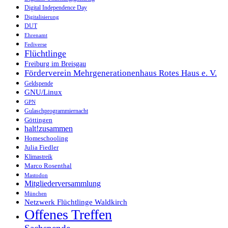
Digital Independence Day
Digitalisierung
DUT
Ehrenamt
Fediverse
Flüchtlinge
Freiburg im Breisgau
Förderverein Mehrgenerationenhaus Rotes Haus e. V.
Geldspende
GNU/Linux
GPN
Gulaschprogrammiernacht
Göttingen
halt!zusammen
Homeschooling
Julia Fiedler
Klimastreik
Marco Rosenthal
Mastodon
Mitgliederversammlung
München
Netzwerk Flüchtlinge Waldkirch
Offenes Treffen