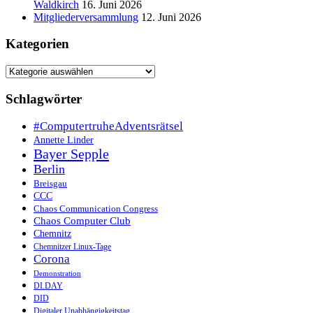
Waldkirch
16. Juni 2026
Mitgliederversammlung
12. Juni 2026
Kategorien
Kategorien
Schlagwörter
#ComputertruheAdventsrätsel
Annette Linder
Bayer Sepple
Berlin
Breisgau
CCC
Chaos Communication Congress
Chaos Computer Club
Chemnitz
Chemnitzer Linux-Tage
Corona
Demonstration
DI.DAY
DID
Digitaler Unabhängigkeitstag