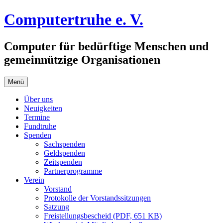
Zum
Computertruhe e. V.
Inhalt
springen
Computer für bedürftige Menschen und
gemeinnützige Organisationen
Menü
Über uns
Neuigkeiten
Termine
Fundtruhe
Spenden
Sachspenden
Geldspenden
Zeitspenden
Partnerprogramme
Verein
Vorstand
Protokolle der Vorstandssitzungen
Satzung
Freistellungsbescheid (PDF, 651 KB)