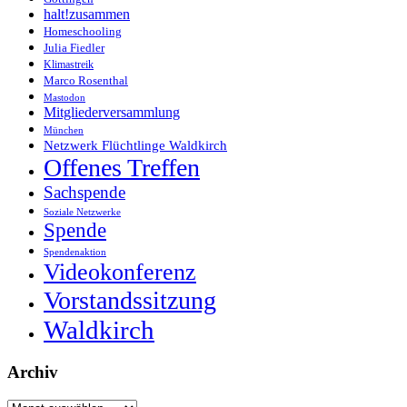
halt!zusammen
Homeschooling
Julia Fiedler
Klimastreik
Marco Rosenthal
Mastodon
Mitgliederversammlung
München
Netzwerk Flüchtlinge Waldkirch
Offenes Treffen
Sachspende
Soziale Netzwerke
Spende
Spendenaktion
Videokonferenz
Vorstandssitzung
Waldkirch
Archiv
Archiv