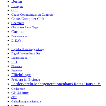
Berlin
Breisgau
CCC
Chaos Communication Congress
Chaos Computer Club
Chemnitz
Chemnitzer Linux-Tage
Corona
Demonstration
DI.DAY
DID
Digitaler Unabhängigkeitstag
Digital Independence Day
Digitalisierung
DUT
Ehrenamt
Fediverse
Flüchtlinge
Freiburg im Breisgau
Förderverein Mehrgenerationenhaus Rotes Haus e. V.
Geldspende
GNU/Linux
GPN
Gulaschprogrammiernacht
Göttingen