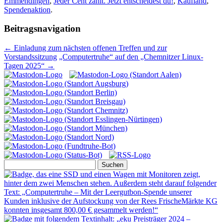
Emmendingen
,
Jeder Cent zählt. Jetzt entscheidest du!
,
Kaufland
,
Spendenaktion
.
Beitragsnavigation
←
Einladung zum nächsten offenen Treffen und zur
Vorstandssitzung
„Computertruhe“ auf den „Chemnitzer Linux-
Tagen 2025“
→
Suchen
nach: