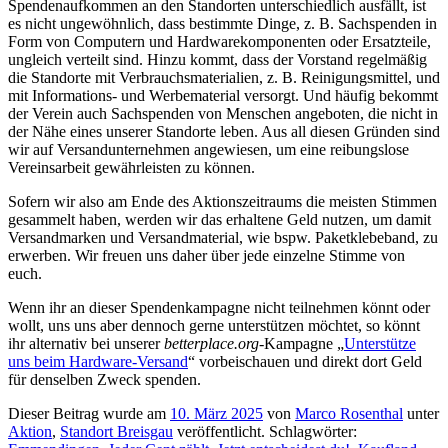
Spendenaufkommen an den Standorten unterschiedlich ausfällt, ist
es nicht ungewöhnlich, dass bestimmte Dinge, z. B. Sachspenden in
Form von Computern und Hardwarekomponenten oder Ersatzteile,
ungleich verteilt sind. Hinzu kommt, dass der Vorstand regelmäßig
die Standorte mit Verbrauchsmaterialien, z. B. Reinigungsmittel, und
mit Informations- und Werbematerial versorgt. Und häufig bekommt
der Verein auch Sachspenden von Menschen angeboten, die nicht in
der Nähe eines unserer Standorte leben. Aus all diesen Gründen sind
wir auf Versandunternehmen angewiesen, um eine reibungslose
Vereinsarbeit gewährleisten zu können.
Sofern wir also am Ende des Aktionszeitraums die meisten Stimmen
gesammelt haben, werden wir das erhaltene Geld nutzen, um damit
Versandmarken und Versandmaterial, wie bspw. Paketklebeband, zu
erwerben. Wir freuen uns daher über jede einzelne Stimme von
euch.
Wenn ihr an dieser Spendenkampagne nicht teilnehmen könnt oder
wollt, uns uns aber dennoch gerne unterstützen möchtet, so könnt
ihr alternativ bei unserer
betterplace.org
-Kampagne „
Unterstütze
uns beim Hardware-Versand
“ vorbeischauen und direkt dort Geld
für denselben Zweck spenden.
Dieser Beitrag wurde am
10. März 2025
von
Marco Rosenthal
unter
Aktion
,
Standort Breisgau
veröffentlicht. Schlagwörter: