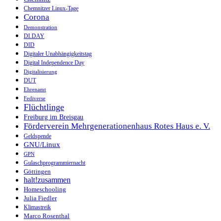
Chemnitzer Linux-Tage
Corona
Demonstration
DI.DAY
DID
Digitaler Unabhängigkeitstag
Digital Independence Day
Digitalisierung
DUT
Ehrenamt
Fediverse
Flüchtlinge
Freiburg im Breisgau
Förderverein Mehrgenerationenhaus Rotes Haus e. V.
Geldspende
GNU/Linux
GPN
Gulaschprogrammiernacht
Göttingen
halt!zusammen
Homeschooling
Julia Fiedler
Klimastreik
Marco Rosenthal