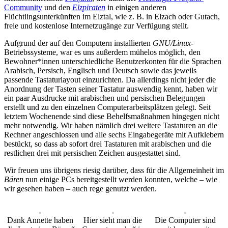
Community
und den
Elzpiraten
in einigen anderen
Flüchtlingsunterkünften im Elztal, wie z. B. in Elzach oder Gutach,
freie und kostenlose Internetzugänge zur Verfügung stellt.
Aufgrund der auf den Computern installierten
GNU/Linux
-
Betriebssysteme, war es uns außerdem mühelos möglich, den
Bewohner*innen unterschiedliche Benutzerkonten für die Sprachen
Arabisch, Persisch, Englisch und Deutsch sowie das jeweils
passende Tastaturlayout einzurichten. Da allerdings nicht jeder die
Anordnung der Tasten seiner Tastatur auswendig kennt, haben wir
ein paar Ausdrucke mit arabischen und persischen Belegungen
erstellt und zu den einzelnen Computerarbeitsplätzen gelegt. Seit
letztem Wochenende sind diese Behelfsmaßnahmen hingegen nicht
mehr notwendig. Wir haben nämlich drei weitere Tastaturen an die
Rechner angeschlossen und alle sechs Eingabegeräte mit Aufklebern
bestückt, so dass ab sofort drei Tastaturen mit arabischen und die
restlichen drei mit persischen Zeichen ausgestattet sind.
Wir freuen uns übrigens riesig darüber, dass für die Allgemeinheit im
Bären
nun einige PCs bereitgestellt werden konnten, welche – wie
wir gesehen haben – auch rege genutzt werden.
Dank Annette haben
Hier sieht man die
Die Computer sind