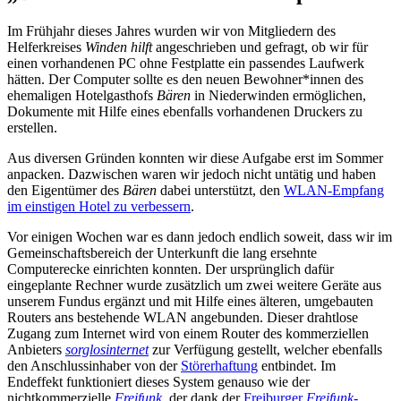
Im Frühjahr dieses Jahres wurden wir von Mitgliedern des
Helferkreises
Winden hilft
angeschrieben und gefragt, ob wir für
einen vorhandenen PC ohne Festplatte ein passendes Laufwerk
hätten. Der Computer sollte es den neuen Bewohner*innen des
ehemaligen Hotelgasthofs
Bären
in Niederwinden ermöglichen,
Dokumente mit Hilfe eines ebenfalls vorhandenen Druckers zu
erstellen.
Aus diversen Gründen konnten wir diese Aufgabe erst im Sommer
anpacken. Dazwischen waren wir jedoch nicht untätig und haben
den Eigentümer des
Bären
dabei unterstützt, den
WLAN-Empfang
im einstigen Hotel zu verbessern
.
Vor einigen Wochen war es dann jedoch endlich soweit, dass wir im
Gemeinschaftsbereich der Unterkunft die lang ersehnte
Computerecke einrichten konnten. Der ursprünglich dafür
eingeplante Rechner wurde zusätzlich um zwei weitere Geräte aus
unserem Fundus ergänzt und mit Hilfe eines älteren, umgebauten
Routers ans bestehende WLAN angebunden. Dieser drahtlose
Zugang zum Internet wird von einem Router des kommerziellen
Anbieters
sorglosinternet
zur Verfügung gestellt, welcher ebenfalls
den Anschlussinhaber von der
Störerhaftung
entbindet. Im
Endeffekt funktioniert dieses System genauso wie der
nichtkommerzielle
Freifunk
, der dank der
Freiburger
Freifunk
-