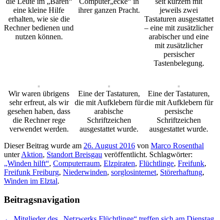
die Leute im „Bären“
Computer„ecke“ in
seit kurzem mit
eine kleine Hilfe
ihrer ganzen Pracht.
jeweils zwei
erhalten, wie sie die
Tastaturen ausgestattet
Rechner bedienen und
– eine mit zusätzlicher
nutzen können.
arabischer und eine
mit zusätzlicher
persischer
Tastenbelegung.
Wir waren übrigens
Eine der Tastaturen,
Eine der Tastaturen,
sehr erfreut, als wir
die mit Aufklebern für
die mit Aufklebern für
gesehen haben, dass
arabische
persische
die Rechner rege
Schriftzeichen
Schriftzeichen
verwendet werden.
ausgestattet wurde.
ausgestattet wurde.
Dieser Beitrag wurde am
26. August 2016
von
Marco Rosenthal
unter
Aktion
,
Standort Breisgau
veröffentlicht. Schlagwörter:
„Winden hilft“
,
Computerraum
,
Elzpiraten
,
Flüchtlinge
,
Freifunk
,
Freifunk Freiburg
,
Niederwinden
,
sorglosinternet
,
Störerhaftung
,
Winden im Elztal
.
Beitragsnavigation
←
Mitglieder des „Netzwerks Flüchtlinge“ treffen sich am Dienstag