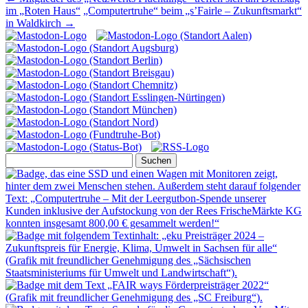
im „Roten Haus“
„Computertruhe“ beim „s’Fairle – Zukunftsmarkt“
in Waldkirch
→
Suchen
nach: