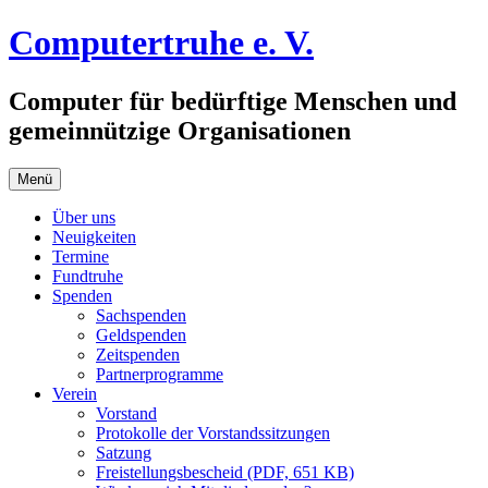
Zum
Computertruhe e. V.
Inhalt
springen
Computer für bedürftige Menschen und
gemeinnützige Organisationen
Menü
Über uns
Neuigkeiten
Termine
Fundtruhe
Spenden
Sachspenden
Geldspenden
Zeitspenden
Partnerprogramme
Verein
Vorstand
Protokolle der Vorstandssitzungen
Satzung
Freistellungsbescheid (PDF, 651 KB)