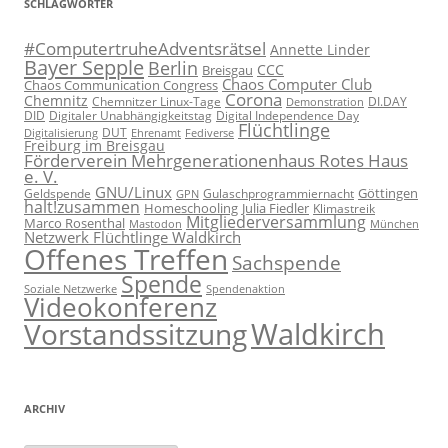
SCHLAGWÖRTER
#ComputertruheAdventsrätsel
Annette Linder
Bayer Sepple
Berlin
CCC
Breisgau
Chaos Computer Club
Chaos Communication Congress
Corona
Chemnitz
Chemnitzer Linux-Tage
Demonstration
DI.DAY
DID
Digital Independence Day
Digitaler Unabhängigkeitstag
Flüchtlinge
DUT
Fediverse
Digitalisierung
Ehrenamt
Freiburg im Breisgau
Förderverein Mehrgenerationenhaus Rotes Haus
e. V.
GNU/Linux
Göttingen
Geldspende
Gulaschprogrammiernacht
GPN
halt!zusammen
Homeschooling
Julia Fiedler
Klimastreik
Mitgliederversammlung
Marco Rosenthal
München
Mastodon
Netzwerk Flüchtlinge Waldkirch
Offenes Treffen
Sachspende
Spende
Spendenaktion
Soziale Netzwerke
Videokonferenz
Waldkirch
Vorstandssitzung
ARCHIV