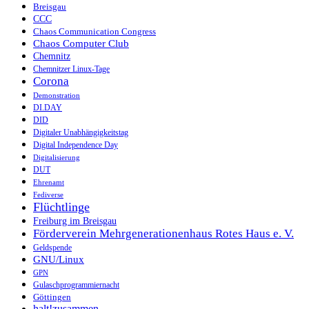
Breisgau
CCC
Chaos Communication Congress
Chaos Computer Club
Chemnitz
Chemnitzer Linux-Tage
Corona
Demonstration
DI.DAY
DID
Digitaler Unabhängigkeitstag
Digital Independence Day
Digitalisierung
DUT
Ehrenamt
Fediverse
Flüchtlinge
Freiburg im Breisgau
Förderverein Mehrgenerationenhaus Rotes Haus e. V.
Geldspende
GNU/Linux
GPN
Gulaschprogrammiernacht
Göttingen
halt!zusammen