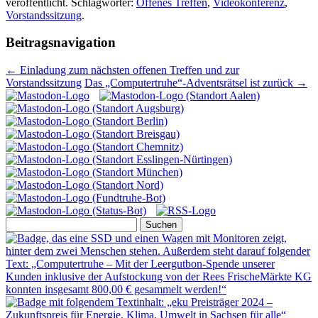
veröffentlicht. Schlagwörter:
Offenes Treffen
,
Videokonferenz
,
Vorstandssitzung
.
Beitragsnavigation
←
Einladung zum nächsten offenen Treffen und zur
Vorstandssitzung
Das „Computertruhe“-Adventsrätsel ist zurück
→
Suchen
nach: