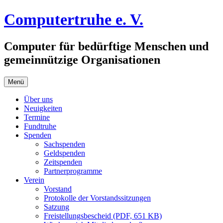
Zum
Computertruhe e. V.
Inhalt
springen
Computer für bedürftige Menschen und
gemeinnützige Organisationen
Menü
Über uns
Neuigkeiten
Termine
Fundtruhe
Spenden
Sachspenden
Geldspenden
Zeitspenden
Partnerprogramme
Verein
Vorstand
Protokolle der Vorstandssitzungen
Satzung
Freistellungsbescheid (PDF, 651 KB)