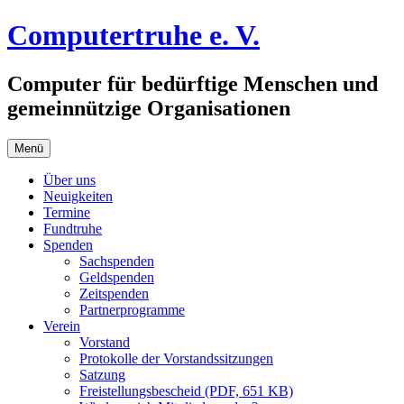
Zum
Computertruhe e. V.
Inhalt
springen
Computer für bedürftige Menschen und
gemeinnützige Organisationen
Menü
Über uns
Neuigkeiten
Termine
Fundtruhe
Spenden
Sachspenden
Geldspenden
Zeitspenden
Partnerprogramme
Verein
Vorstand
Protokolle der Vorstandssitzungen
Satzung
Freistellungsbescheid (PDF, 651 KB)