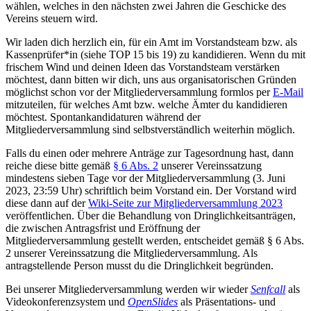
wählen, welches in den nächsten zwei Jahren die Geschicke des
Vereins steuern wird.
Wir laden dich herzlich ein, für ein Amt im Vorstandsteam bzw. als
Kassenprüfer*in (siehe TOP 15 bis 19) zu kandidieren. Wenn du mit
frischem Wind und deinen Ideen das Vorstandsteam verstärken
möchtest, dann bitten wir dich, uns aus organisatorischen Gründen
möglichst schon vor der Mitgliederversammlung formlos per
E-Mail
mitzuteilen, für welches Amt bzw. welche Ämter du kandidieren
möchtest. Spontankandidaturen während der
Mitgliederversammlung sind selbstverständlich weiterhin möglich.
Falls du einen oder mehrere Anträge zur Tagesordnung hast, dann
reiche diese bitte gemäß
§ 6 Abs. 2
unserer Vereinssatzung
mindestens sieben Tage vor der Mitgliederversammlung (3. Juni
2023, 23:59 Uhr) schriftlich beim Vorstand ein. Der Vorstand wird
diese dann auf der
Wiki-Seite zur Mitgliederversammlung 2023
veröffentlichen. Über die Behandlung von Dringlichkeitsanträgen,
die zwischen Antragsfrist und Eröffnung der
Mitgliederversammlung gestellt werden, entscheidet gemäß § 6 Abs.
2 unserer Vereinssatzung die Mitgliederversammlung. Als
antragstellende Person musst du die Dringlichkeit begründen.
Bei unserer Mitgliederversammlung werden wir wieder
Senfcall
als
Videokonferenzsystem und
OpenSlides
als Präsentations- und