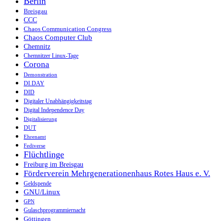
Berlin
Breisgau
CCC
Chaos Communication Congress
Chaos Computer Club
Chemnitz
Chemnitzer Linux-Tage
Corona
Demonstration
DI.DAY
DID
Digitaler Unabhängigkeitstag
Digital Independence Day
Digitalisierung
DUT
Ehrenamt
Fediverse
Flüchtlinge
Freiburg im Breisgau
Förderverein Mehrgenerationenhaus Rotes Haus e. V.
Geldspende
GNU/Linux
GPN
Gulaschprogrammiernacht
Göttingen