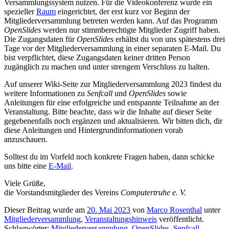
Versammlungssystem nutzen. Für die Videokonferenz wurde ein
spezieller
Raum
eingerichtet, der erst kurz vor Beginn der
Mitgliederversammlung betreten werden kann. Auf das Programm
OpenSlides
werden nur stimmberechtigte Mitglieder Zugriff haben.
Die Zugangsdaten für
OpenSlides
erhältst du von uns spätestens drei
Tage vor der Mitgliederversammlung in einer separaten E-Mail. Du
bist verpflichtet, diese Zugangsdaten keiner dritten Person
zugänglich zu machen und unter strengem Verschluss zu halten.
Auf unserer Wiki-Seite zur Mitgliederversammlung 2023 findest du
weitere Informationen zu
Senfcall
und
OpenSlides
sowie
Anleitungen für eine erfolgreiche und entspannte Teilnahme an der
Veranstaltung. Bitte beachte, dass wir die Inhalte auf dieser Seite
gegebenenfalls noch ergänzen und aktualisieren. Wir bitten dich, dir
diese Anleitungen und Hintergrundinformationen vorab
anzuschauen.
Solltest du im Vorfeld noch konkrete Fragen haben, dann schicke
uns bitte eine
E-Mail
.
Viele Grüße,
die Vorstandsmitglieder des Vereins
Computertruhe e. V.
Dieser Beitrag wurde am
20. Mai 2023
von
Marco Rosenthal
unter
Mitgliederversammlung
,
Veranstaltungshinweis
veröffentlicht.
Schlagwörter:
Mitgliederversammlung
,
OpenSlides
,
Senfcall
,