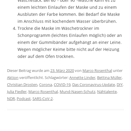
Wäschesack. Bei 60°- oder 90°-Wäsche kann es zu
einem leichten Einlaufen der Maske und zu einem
Ausbluten der Farbe kommen. Bei Bedarf die Maske
im Anschluss mit kochendem Wasser überbrühen.
Trockne die Maske im Wäschetrockner im
Schonprogramm (leichtes Einlaufen möglich) oder an
einem der Gummibänder aufgehängt an einer Leine.
Wegen möglicher Keime bitte nicht auf der Heizung
oder auf dem Ofen trocknen.
Dieser Beitrag wurde am
23. März 2020
von
Marco Rosenthal
unter
Aktion
veröffentlicht. Schlagwörter:
Annette Linder
,
Bettina Müller
,
Christian Drosten
,
Corona
,
COVID-19
,
Das Coronavirus-Update
,
DIY
,
Julia Fiedler
,
Marco Rosenthal
,
Mund-Nasen-Schutz
,
Nähtalente
,
NDR
,
Podcast
,
SARS-CoV-2
.