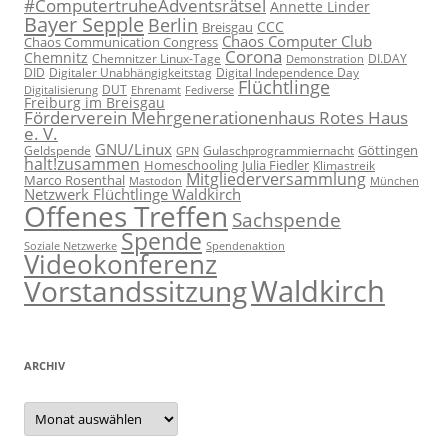
#ComputertruheAdventsrätsel
Annette Linder
Bayer Sepple
Berlin
CCC
Breisgau
Chaos Computer Club
Chaos Communication Congress
Corona
Chemnitz
Chemnitzer Linux-Tage
Demonstration
DI.DAY
DID
Digital Independence Day
Digitaler Unabhängigkeitstag
Flüchtlinge
DUT
Fediverse
Digitalisierung
Ehrenamt
Freiburg im Breisgau
Förderverein Mehrgenerationenhaus Rotes Haus
e. V.
GNU/Linux
Göttingen
Geldspende
Gulaschprogrammiernacht
GPN
halt!zusammen
Homeschooling
Julia Fiedler
Klimastreik
Mitgliederversammlung
Marco Rosenthal
München
Mastodon
Netzwerk Flüchtlinge Waldkirch
Offenes Treffen
Sachspende
Spende
Spendenaktion
Soziale Netzwerke
Videokonferenz
Waldkirch
Vorstandssitzung
ARCHIV
Archiv