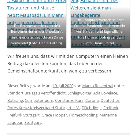
Die Computer werden seit der
Die Rechner werden von den
Corona-Pandemie auch vermehrt
Bewohner*innen der Unterkunft
von Kindern und Jugendlichen
für die unterschiedlichsten Dinge
fürs Homeschooling genutzt
verwendet (Foto: Daniel Pătruți).
(Foto: Daniel Pătruți).
Wir freuen uns, dass wir mit den Computern einen kleinen
Beitrag dazu leisten konnten, das Leben in der
Gemeinschaftsunterkunft ein wenig zu verbessern.
Dieser Beitrag wurde am
13. Juli 2020
von
Marco Rosenthal
unter
Standort Breisgau
veröffentlicht. Schlagwörter:
Ada Lovelace
,
Botnang
,
Computerraum
,
Constanze Kurz
,
Corona
,
Deutsches
Rotes Kreuz Kreisverband Stuttgart e. V.
,
Flüchtlinge
,
Freifunk
,
Freifunk Stuttgart
,
Grace Hopper
,
Homeschooling
,
Marianne
Laqueur
,
Stuttgart
.