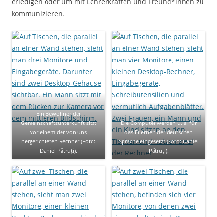
erledigen oder um mit Lehrerkräften und Freund*innen zu
kommunizieren.
Ein Bewohner der
Gemeinschaftsunterkunft sitzt
Die Computer werden u. a. für
vor einem der von uns
das Erlernen der deutschen
hergerichteten Rechner (Foto:
Sprache eingesetzt (Foto: Daniel
Daniel Pătruți).
Pătruți).