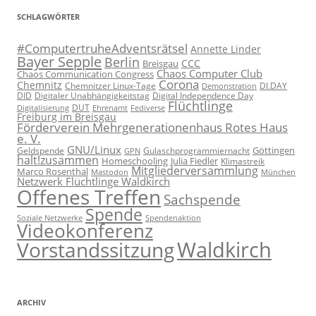
SCHLAGWÖRTER
#ComputertruheAdventsrätsel
Annette Linder
Bayer Sepple
Berlin
CCC
Breisgau
Chaos Computer Club
Chaos Communication Congress
Corona
Chemnitz
Chemnitzer Linux-Tage
Demonstration
DI.DAY
DID
Digital Independence Day
Digitaler Unabhängigkeitstag
Flüchtlinge
DUT
Fediverse
Digitalisierung
Ehrenamt
Freiburg im Breisgau
Förderverein Mehrgenerationenhaus Rotes Haus
e. V.
GNU/Linux
Göttingen
Geldspende
Gulaschprogrammiernacht
GPN
halt!zusammen
Homeschooling
Julia Fiedler
Klimastreik
Mitgliederversammlung
Marco Rosenthal
München
Mastodon
Netzwerk Flüchtlinge Waldkirch
Offenes Treffen
Sachspende
Spende
Spendenaktion
Soziale Netzwerke
Videokonferenz
Waldkirch
Vorstandssitzung
ARCHIV