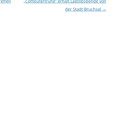
reffen
„Computertruhe“ erhält Laptopspende von
der Stadt Bruchsal
→