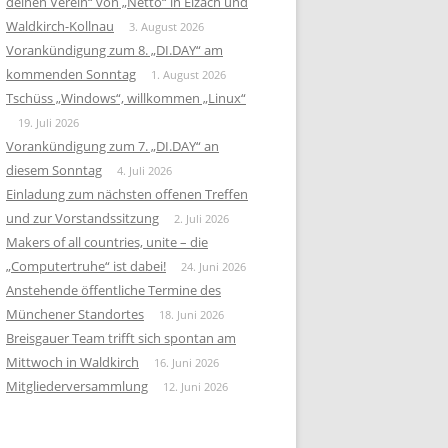
deinen Verein“ von „Netto“ in Elzach und
Waldkirch-Kollnau
3. August 2026
Vorankündigung zum 8. „DI.DAY“ am
kommenden Sonntag
1. August 2026
Tschüss „Windows“, willkommen „Linux“
19. Juli 2026
Vorankündigung zum 7. „DI.DAY“ an
diesem Sonntag
4. Juli 2026
Einladung zum nächsten offenen Treffen
und zur Vorstandssitzung
2. Juli 2026
Makers of all countries, unite – die
„Computertruhe“ ist dabei!
24. Juni 2026
Anstehende öffentliche Termine des
Münchener Standortes
18. Juni 2026
Breisgauer Team trifft sich spontan am
Mittwoch in Waldkirch
16. Juni 2026
Mitgliederversammlung
12. Juni 2026