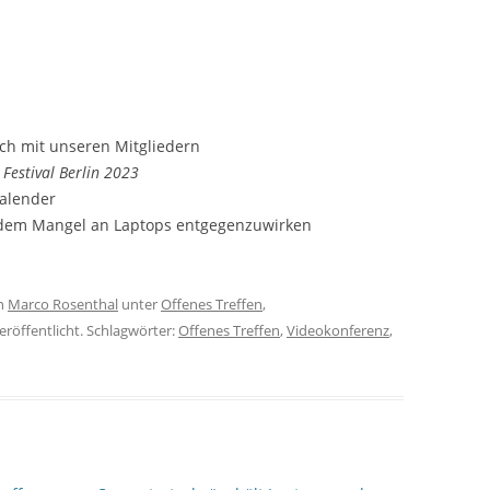
PARTNER
PRESSE
WIKI
ch mit unseren Mitgliedern
Festival Berlin 2023
DOWNLOADS
kalender
CLOUD (NUR MITGLIEDER)
 dem Mangel an Laptops entgegenzuwirken
TICKETSYSTEM (NUR MITGLIED
n
Marco Rosenthal
unter
Offenes Treffen
,
eröffentlicht. Schlagwörter:
Offenes Treffen
,
Videokonferenz
,