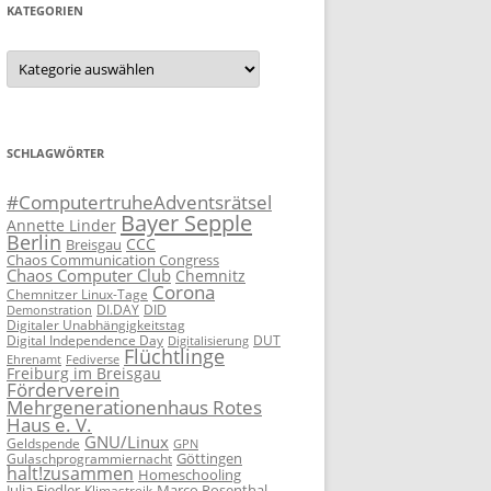
KATEGORIEN
Kategorien
SCHLAGWÖRTER
#ComputertruheAdventsrätsel
Bayer Sepple
Annette Linder
Berlin
CCC
Breisgau
Chaos Communication Congress
Chaos Computer Club
Chemnitz
Corona
Chemnitzer Linux-Tage
DID
Demonstration
DI.DAY
Digitaler Unabhängigkeitstag
Digital Independence Day
DUT
Digitalisierung
Flüchtlinge
Fediverse
Ehrenamt
Freiburg im Breisgau
Förderverein
Mehrgenerationenhaus Rotes
Haus e. V.
GNU/Linux
Geldspende
GPN
Göttingen
Gulaschprogrammiernacht
halt!zusammen
Homeschooling
Julia Fiedler
Marco Rosenthal
Klimastreik