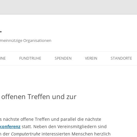
.
meinnützige Organisationen
INE
FUNDTRUHE
SPENDEN
VEREIN
STANDORTE
SACHSPENDEN
VORSTAND
GELDSPENDEN
PROTOKOLLE DER
VORSTANDSSITZUNGEN
offenen Treffen und zur
ZEITSPENDEN
SATZUNG
PARTNERPROGRAMME
FREISTELLUNGSBESCHEID
 nächste offene Treffen und parallel die nächste
(PDF, 651 KB)
konferenz
statt. Neben den Vereinsmitgliedern sind
an der
Computertruhe
interessierten Menschen herzlich
WIE KANN ICH MITGLIED WER