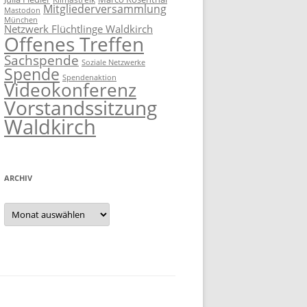
Mitgliederversammlung
Mastodon
München
Netzwerk Flüchtlinge Waldkirch
Offenes Treffen
Sachspende
Soziale Netzwerke
Spende
Spendenaktion
Videokonferenz
Vorstandssitzung
Waldkirch
ARCHIV
Archiv