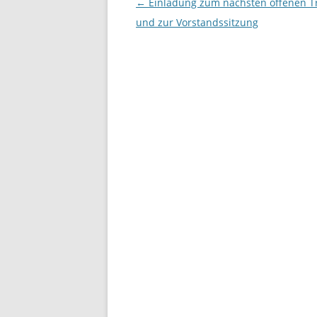
Beitragsnavigation
←
Einladung zum nächsten offenen T
und zur Vorstandssitzung