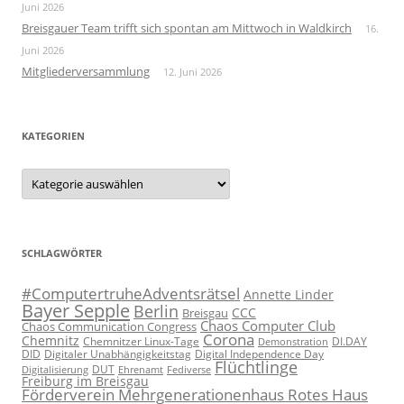
Juni 2026
Breisgauer Team trifft sich spontan am Mittwoch in Waldkirch
16.
Juni 2026
Mitgliederversammlung
12. Juni 2026
KATEGORIEN
Kategorien
SCHLAGWÖRTER
#ComputertruheAdventsrätsel
Annette Linder
Bayer Sepple
Berlin
CCC
Breisgau
Chaos Computer Club
Chaos Communication Congress
Corona
Chemnitz
Chemnitzer Linux-Tage
Demonstration
DI.DAY
DID
Digital Independence Day
Digitaler Unabhängigkeitstag
Flüchtlinge
DUT
Fediverse
Digitalisierung
Ehrenamt
Freiburg im Breisgau
Förderverein Mehrgenerationenhaus Rotes Haus