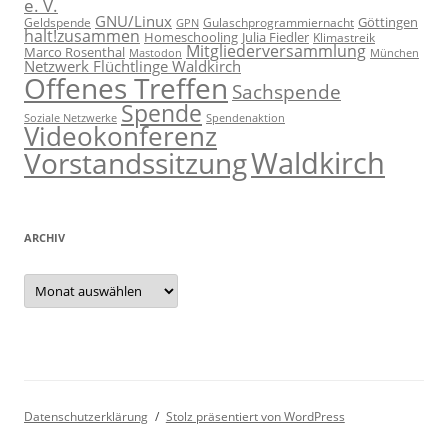
e. V.
GNU/Linux
Göttingen
Geldspende
Gulaschprogrammiernacht
GPN
halt!zusammen
Homeschooling
Julia Fiedler
Klimastreik
Mitgliederversammlung
Marco Rosenthal
München
Mastodon
Netzwerk Flüchtlinge Waldkirch
Offenes Treffen
Sachspende
Spende
Spendenaktion
Soziale Netzwerke
Videokonferenz
Waldkirch
Vorstandssitzung
ARCHIV
Archiv
Datenschutzerklärung
Stolz präsentiert von WordPress