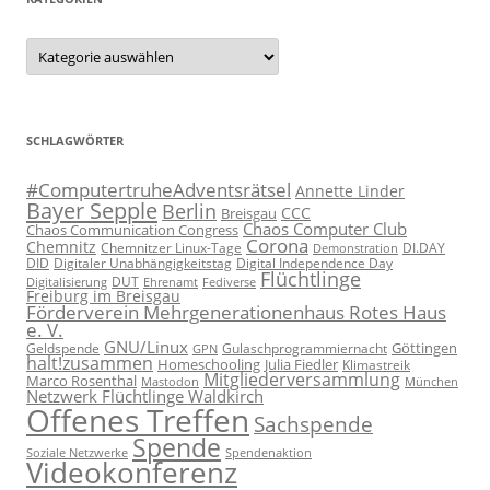
Kategorien
SCHLAGWÖRTER
#ComputertruheAdventsrätsel
Annette Linder
Bayer Sepple
Berlin
CCC
Breisgau
Chaos Computer Club
Chaos Communication Congress
Corona
Chemnitz
Chemnitzer Linux-Tage
Demonstration
DI.DAY
DID
Digital Independence Day
Digitaler Unabhängigkeitstag
Flüchtlinge
DUT
Fediverse
Digitalisierung
Ehrenamt
Freiburg im Breisgau
Förderverein Mehrgenerationenhaus Rotes Haus
e. V.
GNU/Linux
Göttingen
Geldspende
Gulaschprogrammiernacht
GPN
halt!zusammen
Homeschooling
Julia Fiedler
Klimastreik
Mitgliederversammlung
Marco Rosenthal
München
Mastodon
Netzwerk Flüchtlinge Waldkirch
Offenes Treffen
Sachspende
Spende
Spendenaktion
Soziale Netzwerke
Videokonferenz