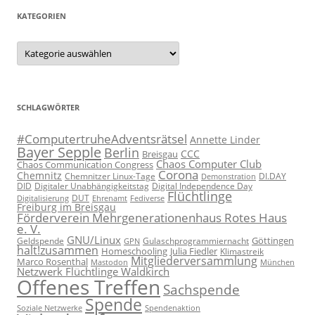
KATEGORIEN
Kategorien
SCHLAGWÖRTER
#ComputertruheAdventsrätsel
Annette Linder
Bayer Sepple
Berlin
CCC
Breisgau
Chaos Computer Club
Chaos Communication Congress
Corona
Chemnitz
Chemnitzer Linux-Tage
Demonstration
DI.DAY
DID
Digital Independence Day
Digitaler Unabhängigkeitstag
Flüchtlinge
DUT
Fediverse
Digitalisierung
Ehrenamt
Freiburg im Breisgau
Förderverein Mehrgenerationenhaus Rotes Haus
e. V.
GNU/Linux
Göttingen
Geldspende
Gulaschprogrammiernacht
GPN
halt!zusammen
Homeschooling
Julia Fiedler
Klimastreik
Mitgliederversammlung
Marco Rosenthal
München
Mastodon
Netzwerk Flüchtlinge Waldkirch
Offenes Treffen
Sachspende
Spende
Spendenaktion
Soziale Netzwerke