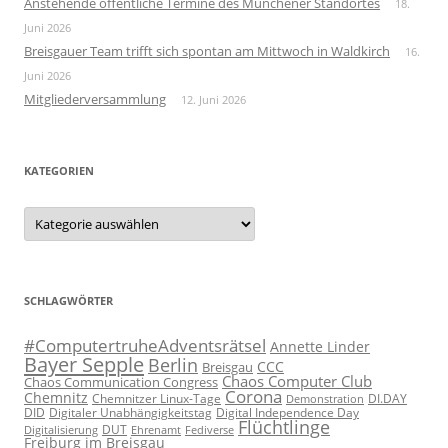
Anstehende öffentliche Termine des Münchener Standortes
18.
Juni 2026
Breisgauer Team trifft sich spontan am Mittwoch in Waldkirch
16.
Juni 2026
Mitgliederversammlung
12. Juni 2026
KATEGORIEN
Kategorien
SCHLAGWÖRTER
#ComputertruheAdventsrätsel
Annette Linder
Bayer Sepple
Berlin
CCC
Breisgau
Chaos Computer Club
Chaos Communication Congress
Corona
Chemnitz
Chemnitzer Linux-Tage
Demonstration
DI.DAY
DID
Digital Independence Day
Digitaler Unabhängigkeitstag
Flüchtlinge
DUT
Fediverse
Digitalisierung
Ehrenamt
Freiburg im Breisgau