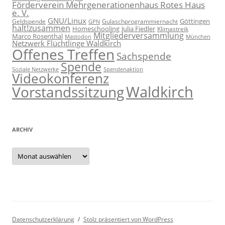
Förderverein Mehrgenerationenhaus Rotes Haus
e. V.
GNU/Linux
Göttingen
Geldspende
Gulaschprogrammiernacht
GPN
halt!zusammen
Homeschooling
Julia Fiedler
Klimastreik
Mitgliederversammlung
Marco Rosenthal
München
Mastodon
Netzwerk Flüchtlinge Waldkirch
Offenes Treffen
Sachspende
Spende
Spendenaktion
Soziale Netzwerke
Videokonferenz
Waldkirch
Vorstandssitzung
ARCHIV
Archiv
Datenschutzerklärung
Stolz präsentiert von WordPress