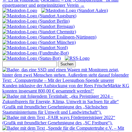
eingetragener und gemeinnütziger Verein
→
Suchen
nach: