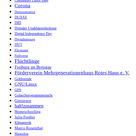
Chemnitzer Linux-Tage
Corona
Demonstration
DI.DAY
DID
Digitaler Unabhängigkeitstag
Digital Independence Day
Digitalisierung
DUT
Ehrenamt
Fediverse
Flüchtlinge
Freiburg im Breisgau
Förderverein Mehrgenerationenhaus Rotes Haus e. V.
Geldspende
GNU/Linux
GPN
Gulaschprogrammiernacht
Göttingen
halt!zusammen
Homeschooling
Julia Fiedler
Klimastreik
Marco Rosenthal
Mastodon