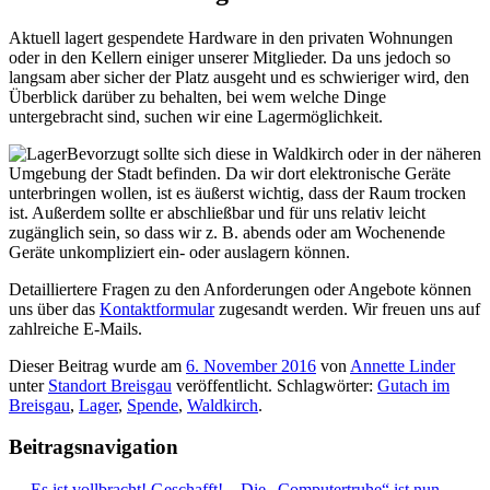
Aktuell lagert gespendete Hardware in den privaten Wohnungen
oder in den Kellern einiger unserer Mitglieder. Da uns jedoch so
langsam aber sicher der Platz ausgeht und es schwieriger wird, den
Überblick darüber zu behalten, bei wem welche Dinge
untergebracht sind, suchen wir eine Lagermöglichkeit.
Bevorzugt sollte sich diese in Waldkirch oder in der näheren
Umgebung der Stadt befinden. Da wir dort elektronische Geräte
unterbringen wollen, ist es äußerst wichtig, dass der Raum trocken
ist. Außerdem sollte er abschließbar und für uns relativ leicht
zugänglich sein, so dass wir z. B. abends oder am Wochenende
Geräte unkompliziert ein- oder auslagern können.
Detailliertere Fragen zu den Anforderungen oder Angebote können
uns über das
Kontaktformular
zugesandt werden. Wir freuen uns auf
zahlreiche E-Mails.
Dieser Beitrag wurde am
6. November 2016
von
Annette Linder
unter
Standort Breisgau
veröffentlicht. Schlagwörter:
Gutach im
Breisgau
,
Lager
,
Spende
,
Waldkirch
.
Beitragsnavigation
←
Es ist vollbracht!
Geschafft! – Die „Computertruhe“ ist nun