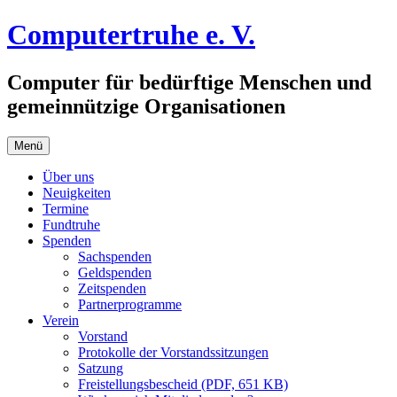
Zum
Computertruhe e. V.
Inhalt
springen
Computer für bedürftige Menschen und
gemeinnützige Organisationen
Menü
Über uns
Neuigkeiten
Termine
Fundtruhe
Spenden
Sachspenden
Geldspenden
Zeitspenden
Partnerprogramme
Verein
Vorstand
Protokolle der Vorstandssitzungen
Satzung
Freistellungsbescheid (PDF, 651 KB)