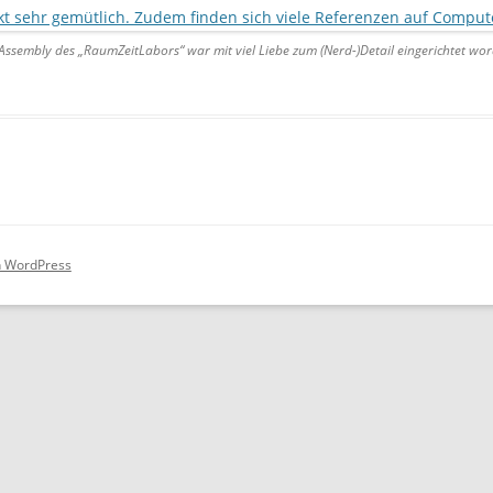
PARTNER
Assembly des „RaumZeitLabors“ war mit viel Liebe zum (Nerd-)Detail eingerichtet wo
PRESSE
WIKI
DOWNLOADS
CLOUD (NUR MITGLIEDER)
on WordPress
TICKETSYSTEM (NUR MITGLIED