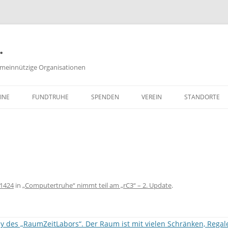
.
meinnützige Organisationen
INE
FUNDTRUHE
SPENDEN
VEREIN
STANDORTE
SACHSPENDEN
VORSTAND
GELDSPENDEN
PROTOKOLLE DER
VORSTANDSSITZUNGEN
ZEITSPENDEN
SATZUNG
PARTNERPROGRAMME
 1424
in
„Computertruhe“ nimmt teil am „rC3“ – 2. Update
.
FREISTELLUNGSBESCHEID
(PDF, 651 KB)
WIE KANN ICH MITGLIED WER