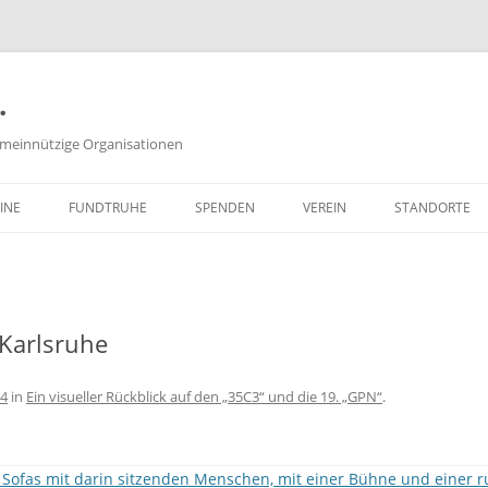
.
meinnützige Organisationen
INE
FUNDTRUHE
SPENDEN
VEREIN
STANDORTE
SACHSPENDEN
VORSTAND
GELDSPENDEN
PROTOKOLLE DER
VORSTANDSSITZUNGEN
 Karlsruhe
ZEITSPENDEN
SATZUNG
PARTNERPROGRAMME
64
in
Ein visueller Rückblick auf den „35C3“ und die 19. „GPN“
.
FREISTELLUNGSBESCHEID
(PDF, 651 KB)
WIE KANN ICH MITGLIED WER