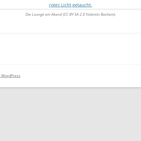
PARTNER
Die Lounge am Abend (CC BY-SA 2.0 Valentin Bachem).
PRESSE
WIKI
DOWNLOADS
CLOUD (NUR MITGLIEDER)
on WordPress
TICKETSYSTEM (NUR MITGLIED