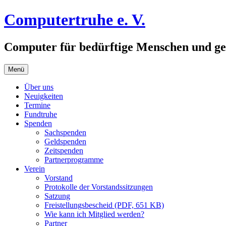
Zum
Computertruhe e. V.
Inhalt
springen
Computer für bedürftige Menschen und ge
Menü
Über uns
Neuigkeiten
Termine
Fundtruhe
Spenden
Sachspenden
Geldspenden
Zeitspenden
Partnerprogramme
Verein
Vorstand
Protokolle der Vorstandssitzungen
Satzung
Freistellungsbescheid (PDF, 651 KB)
Wie kann ich Mitglied werden?
Partner