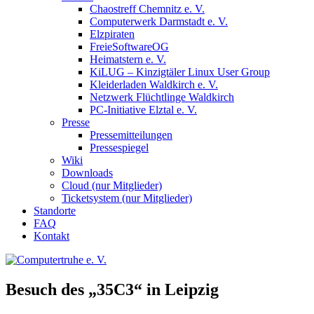
Chaostreff Chemnitz e. V.
Computerwerk Darmstadt e. V.
Elzpiraten
FreieSoftwareOG
Heimatstern e. V.
KiLUG – Kinzigtäler Linux User Group
Kleiderladen Waldkirch e. V.
Netzwerk Flüchtlinge Waldkirch
PC-Initiative Elztal e. V.
Presse
Pressemitteilungen
Pressespiegel
Wiki
Downloads
Cloud (nur Mitglieder)
Ticketsystem (nur Mitglieder)
Standorte
FAQ
Kontakt
Besuch des „35C3“ in Leipzig