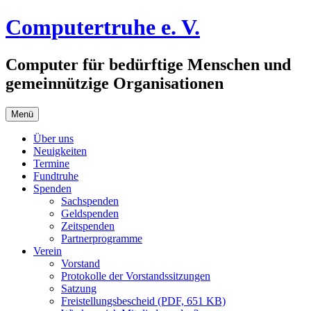
Zum
Computertruhe e. V.
Inhalt
springen
Computer für bedürftige Menschen und
gemeinnützige Organisationen
Menü
Über uns
Neuigkeiten
Termine
Fundtruhe
Spenden
Sachspenden
Geldspenden
Zeitspenden
Partnerprogramme
Verein
Vorstand
Protokolle der Vorstandssitzungen
Satzung
Freistellungsbescheid (PDF, 651 KB)