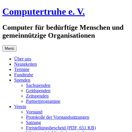
Zum
Computertruhe e. V.
Inhalt
springen
Computer für bedürftige Menschen und
gemeinnützige Organisationen
Menü
Über uns
Neuigkeiten
Termine
Fundtruhe
Spenden
Sachspenden
Geldspenden
Zeitspenden
Partnerprogramme
Verein
Vorstand
Protokolle der Vorstandssitzungen
Satzung
Freistellungsbescheid (PDF, 651 KB)