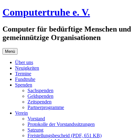
Zum
Computertruhe e. V.
Inhalt
springen
Computer für bedürftige Menschen und
gemeinnützige Organisationen
Menü
Über uns
Neuigkeiten
Termine
Fundtruhe
Spenden
Sachspenden
Geldspenden
Zeitspenden
Partnerprogramme
Verein
Vorstand
Protokolle der Vorstandssitzungen
Satzung
Freistellungsbescheid (PDF, 651 KB)