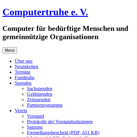
Zum
Computertruhe e. V.
Inhalt
springen
Computer für bedürftige Menschen und
gemeinnützige Organisationen
Menü
Über uns
Neuigkeiten
Termine
Fundtruhe
Spenden
Sachspenden
Geldspenden
Zeitspenden
Partnerprogramme
Verein
Vorstand
Protokolle der Vorstandssitzungen
Satzung
Freistellungsbescheid (PDF, 651 KB)