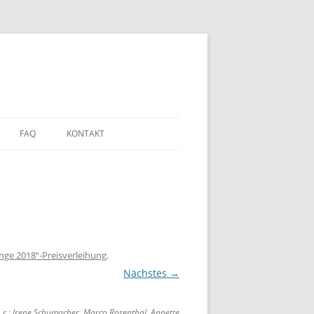
FAQ
KONTAKT
nge 2018“-Preisverleihung
.
Nächstes →
. r.: Irene Schumacher, Marco Rosenthal, Annette
DEN?