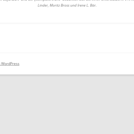
Linder, Moritz Bross und Irene L. Bär.
PARTNER
PRESSE
WIKI
DOWNLOADS
CLOUD (NUR MITGLIEDER)
on WordPress
TICKETSYSTEM (NUR MITGLIED