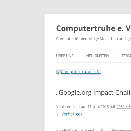
Zum
Inhalt
springen
Computertruhe e. V
Computer für bedürftige Menschen und ge
ÜBER UNS
NEUIGKEITEN
TERM
„Google.org Impact Chall
Veröffentlicht am
11. Juni 2018
mit
4032 × 
← Vorheriges
Die Mitglieder des Projekts „Digitale Kompetenz