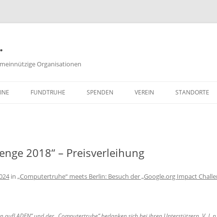
.
meinnützige Organisationen
INE
FUNDTRUHE
SPENDEN
VEREIN
STANDORTE
SACHSPENDEN
VORSTAND
GELDSPENDEN
PROTOKOLLE DER
VORSTANDSSITZUNGEN
enge 2018“ – Preisverleihung
ZEITSPENDEN
SATZUNG
PARTNERPROGRAMME
3024
in
„Computertruhe“ meets Berlin: Besuch der „Google.org Impact Challe
FREISTELLUNGSBESCHEID
(PDF, 651 KB)
en aufLADEN“ und der „Computertruhe“ bedanken sich bei ihren Unterstützern. V. l. n
WIE KANN ICH MITGLIED WER