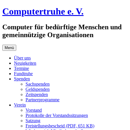
Zum
Computertruhe e. V.
Inhalt
springen
Computer für bedürftige Menschen und
gemeinnützige Organisationen
Menü
Über uns
Neuigkeiten
Termine
Fundtruhe
Spenden
Sachspenden
Geldspenden
Zeitspenden
Partnerprogramme
Verein
Vorstand
Protokolle der Vorstandssitzungen
Satzung
Freistellungsbescheid (PDF, 651 KB)