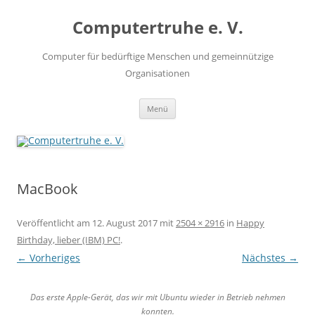
Zum
Inhalt
Computertruhe e. V.
springen
Computer für bedürftige Menschen und gemeinnützige
Organisationen
Menü
MacBook
Veröffentlicht am
12. August 2017
mit
2504 × 2916
in
Happy
Birthday, lieber (IBM) PC!
.
← Vorheriges
Nächstes →
Das erste Apple-Gerät, das wir mit Ubuntu wieder in Betrieb nehmen
konnten.