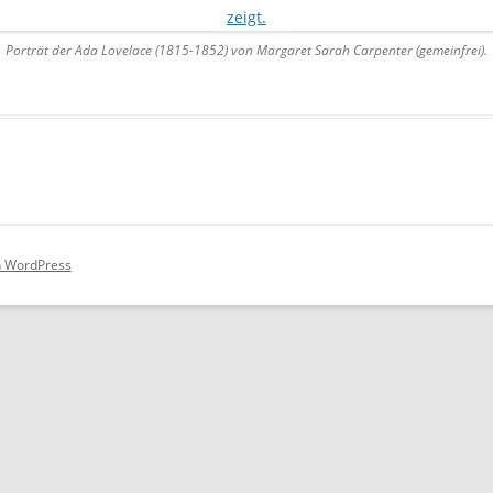
PARTNER
Porträt der Ada Lovelace (1815-1852) von Margaret Sarah Carpenter (gemeinfrei).
PRESSE
WIKI
DOWNLOADS
CLOUD (NUR MITGLIEDER)
on WordPress
TICKETSYSTEM (NUR MITGLIED