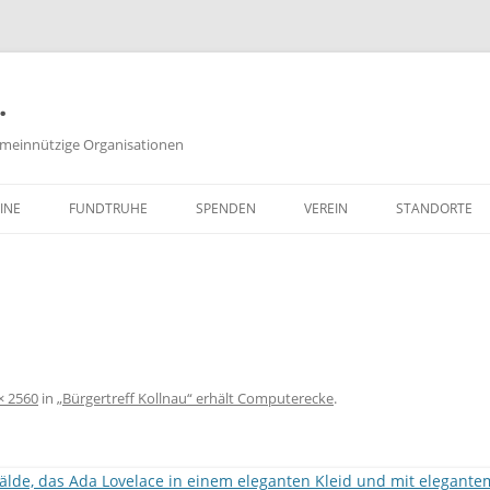
.
meinnützige Organisationen
INE
FUNDTRUHE
SPENDEN
VEREIN
STANDORTE
SACHSPENDEN
VORSTAND
GELDSPENDEN
PROTOKOLLE DER
VORSTANDSSITZUNGEN
ZEITSPENDEN
SATZUNG
PARTNERPROGRAMME
× 2560
in
„Bürgertreff Kollnau“ erhält Computerecke
.
FREISTELLUNGSBESCHEID
(PDF, 651 KB)
WIE KANN ICH MITGLIED WER